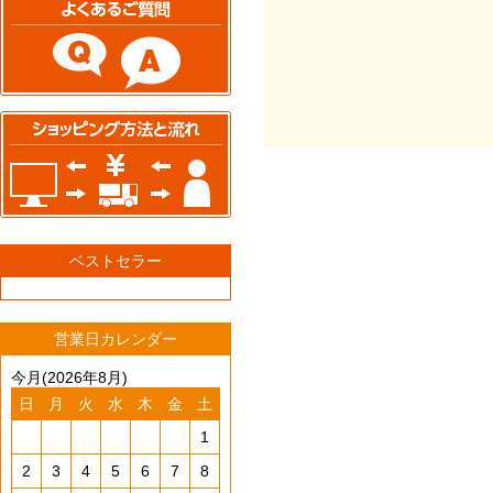
ベストセラー
営業日カレンダー
今月(2026年8月)
日
月
火
水
木
金
土
1
2
3
4
5
6
7
8