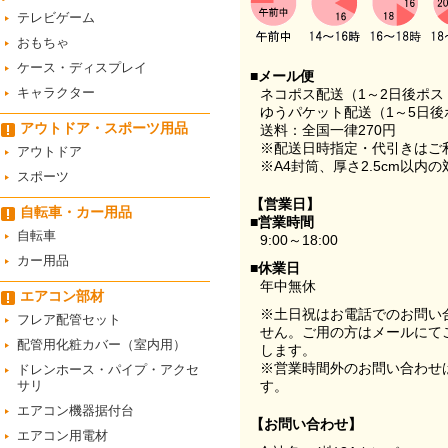
テレビゲーム
おもちゃ
ケース・ディスプレイ
■メール便
キャラクター
ネコポス配送（1～2日後ポ
ゆうパケット配送（1～5日後
アウトドア・スポーツ用品
送料：全国一律270円
※配送日時指定・代引きはご
アウトドア
※A4封筒、厚さ2.5cm以内
スポーツ
【営業日】
自転車・カー用品
■営業時間
自転車
9:00～18:00
カー用品
■休業日
年中無休
エアコン部材
※土日祝はお電話でのお問い
フレア配管セット
せん。ご用の方はメールにて
配管用化粧カバー（室内用）
します。
※営業時間外のお問い合わせ
ドレンホース・パイプ・アクセ
サリ
す。
エアコン機器据付台
【お問い合わせ】
エアコン用電材