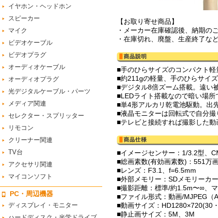
イヤホン・ヘッドホン
スピーカー
【お取り寄せ商品】
・メーカー在庫確認後、納期の
マイク
・在庫切れ、廃盤、生産終了な
ビデオケーブル
ビデオプラグ
オーディオケーブル
■手のひらサイズのコンパクト
■約211gの軽量、手のひらサイ
オーディオプラグ
■デジタル8倍ズーム搭載。遠い
光デジタルケーブル・パーツ
■LEDライト搭載なので暗い場
メディア関連
■単4形アルカリ乾電池駆動。出
■液晶モニターは回転式で自分撮
セレクター・スプリッター
■テレビと接続すれば撮影した動
リモコン
クリーナー関連
TV台
■イメージセンサー：1/3.2型、C
■総画素数(有効画素数)：551万画
アクセサリ関連
■レンズ：F3.1、f=6.5mm
マイコンソフト
■外部メモリー：SDメモリーカード
■撮影距離：標準/約1.5m〜∞、マ
PC・周辺機器
■ファイル形式：動画/MJPEG（A
ディスプレイ・モニター
■動画サイズ：HD1280×720(30・15
■静止画サイズ：5M、3M
ハードディスク・光学ドライブ