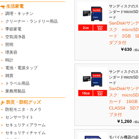
生活家電
サンディスクのス
ンダードmicroS
調理・キッチン
ード
クリーナー・ランドリー用品
SanDisk/サン
季節家電
スク microS
ード 2GB S
空気清浄器
ダプタ付
照明
￥630
（税
理美容
時計
電池・電源タップ
サンディスクのス
雑貨
ンダードmicroS
ード
トラベル用品
SanDisk/サン
業務用製品
スク microSD
カード 16G
防災・防犯グッズ
CLASS4 SD
防犯モニタ・カメラ
プタ付
センサーライト
￥1,260
（税
セキュリティアラーム
セキュリティチャイム
モバイル機器の必