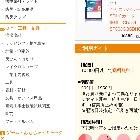
懐中電灯・ライト
品！
防災・防犯用品
シリコンパワ
SDHCカード
防災グッズ
8GB Class
DIY・工具・文具
SP008GBSDH0
温湿度計
￥880
（税
ラッピング・梱包資材
ご利用ガイド
計量・測定器
天びん・はかり
【配送】
マイクロスコープ
10,800円以上で
送料無料！
工業用内視鏡
■宅配便
工具
699円～1950円
電材・部材
※お届け先によって異なりま
文具・オフィス用品
※ヤマト運輸・佐川急便・日
す。(営業所止め可能)
電気工事士技能試験関連
※配送日時指定・代引き可能
園芸
フォトアルバム
【配送時間】
下記時間帯をご指定いただけ
ゲーム・おもちゃ・キャラク
ター