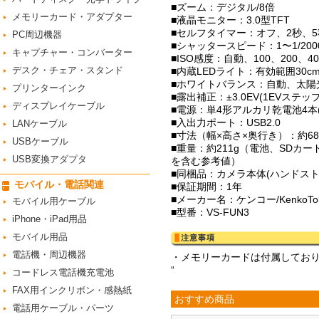
■ズーム：デジタル/8倍
メモリーカード・アダプター
■液晶モニター：3.0型TFT
■セルフタイマー：オフ、2秒、5
PC周辺機器
■シャッタースピード：1〜1/200
キャプチャー・コンバーター
■ISO感度：自動、100、200、40
デスク・チェア・スタンド
■内蔵LEDライト：有効範囲30c
■ホワイトバランス：自動、太陽
プリンターインク
■露出補正：±3.0EV(1EVステップ
ディスプレイケーブル
■電源：単4形アルカリ乾電池4本(
■入出力ポート：USB2.0
LANケーブル
■寸法（幅×高さ×奥行き）：約68(W)
USBケーブル
■重量：約211g（電池、SDカ
USB変換アダプタ
を含む参考値）
■同梱品：カメラ本体(ハンドスト
モバイル・電話関連
■保証期間：1年
■メーカー名：ケンコー/KenkoTok
モバイル用ケーブル
■型番：VS-FUN3
iPhone・iPad用品
モバイル用品
電話機・周辺機器
・メモリーカードは付属しており
“
コードレス電話機充電池
FAX用インクリボン・感熱紙
おすすめ商品
電話用ケーブル・パーツ