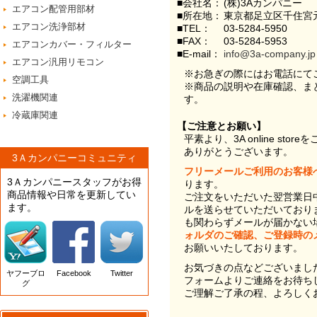
■会社名：
(株)3Aカンパニー
エアコン配管用部材
■所在地：
東京都足立区千住宮元
エアコン洗浄部材
■TEL：
03-5284-5950
■FAX：
03-5284-5953
エアコンカバー・フィルター
■E-mail：
info@3a-company.jp
エアコン汎用リモコン
※お急ぎの際にはお電話にて
空調工具
※商品の説明や在庫確認、ま
洗濯機関連
す。
冷蔵庫関連
【ご注意とお願い】
平素より、3A online st
ありがとうございます。
3Ａカンパニーコミュニティ
フリーメールご利用のお客様
3Ａカンパニースタッフがお得
ります。
商品情報や日常を更新してい
ご注文をいただいた翌営業日
ます。
ルを送らせていただいており
も関わらずメールが届かない
ォルダのご確認、ご登録時の
お願いいたしております。
お気づきの点などございまし
ヤフーブロ
Facebook
Twitter
フォームよりご連絡をお待ち
グ
ご理解ご了承の程、よろしく