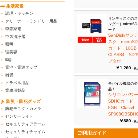
生活家電
調理・キッチン
サンディスクのス
クリーナー・ランドリー用品
ンダードmicroS
季節家電
ード
SanDisk/サン
空気清浄器
スク microSD
照明
カード 16G
理美容
CLASS4 SD
時計
プタ付
電池・電源タップ
￥1,260
（税
雑貨
トラベル用品
モバイル機器の必
品！
業務用製品
シリコンパワ
SDHCカード
防災・防犯グッズ
8GB Class
防犯モニタ・カメラ
SP008GBSDH0
センサーライト
￥880
（税
セキュリティアラーム
セキュリティチャイム
ご利用ガイド