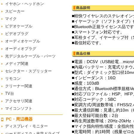
イヤホン・ヘッドホン
スピーカー
■軽快ワイヤレスのステレオイン
マイク
■イヤーフック（ソフトタイプ）
ビデオケーブル
■Bluetooth正規ライセンス品で
■スマートフォン対応です。
ビデオプラグ
■耳栓タイプ、イヤーチップ付（
オーディオケーブル
■着信対応です。
オーディオプラグ
光デジタルケーブル・パーツ
■電源：DC5V（USB給電…micr
メディア関連
■内蔵バッテリー：充電式リチウム
セレクター・スプリッター
■型式：ダイナミック型口径10m
■インピーダンス：16Ω
リモコン
■感度：103dB
クリーナー関連
■通信方式：Bluetooth標準規格Ver
TV台
■対応プロファイル：HSP、HFP、
■対応コーデック：SBC
アクセサリ関連
■変調方式/周波数帯域：FHSS/2.40
マイコンソフト
■最大通信距離：見通し約10m（Cl
■最大登録可能台数：2台
PC・周辺機器
■再生周波数帯域：20Hz-20kHz
ディスプレイ・モニター
■マイク指向特性/感度：全指向性/-
■充電時間：約1時間（残量ゼロ
ハードディスク・光学ドライブ