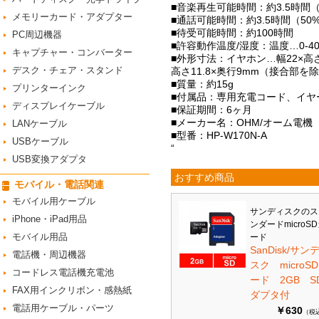
■音楽再生可能時間：約3.5時間（
メモリーカード・アダプター
■通話可能時間：約3.5時間（50
■待受可能時間：約100時間
PC周辺機器
■許容動作温度/湿度：温度…0-4
キャプチャー・コンバーター
■外形寸法：イヤホン…幅22×高
デスク・チェア・スタンド
高さ11.8×奥行9mm（接合部
■質量：約15g
プリンターインク
■付属品：専用充電コード、イヤー
ディスプレイケーブル
■保証期間：6ヶ月
■メーカー名：OHM/オーム電機
LANケーブル
■型番：HP-W170N-A
USBケーブル
“
USB変換アダプタ
おすすめ商品
モバイル・電話関連
モバイル用ケーブル
サンディスクのス
iPhone・iPad用品
ンダードmicroS
モバイル用品
ード
SanDisk/サン
電話機・周辺機器
スク microS
コードレス電話機充電池
ード 2GB S
FAX用インクリボン・感熱紙
ダプタ付
電話用ケーブル・パーツ
￥630
（税