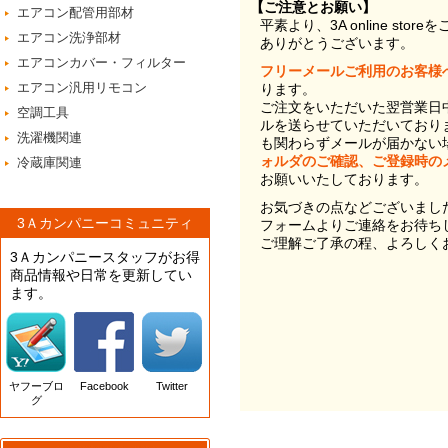
【ご注意とお願い】
エアコン配管用部材
平素より、3A online st
エアコン洗浄部材
ありがとうございます。
エアコンカバー・フィルター
フリーメールご利用のお客様
エアコン汎用リモコン
ります。
ご注文をいただいた翌営業日
空調工具
ルを送らせていただいており
洗濯機関連
も関わらずメールが届かない
ォルダのご確認、ご登録時の
冷蔵庫関連
お願いいたしております。
お気づきの点などございまし
3Ａカンパニーコミュニティ
フォームよりご連絡をお待ち
ご理解ご了承の程、よろしく
3Ａカンパニースタッフがお得
商品情報や日常を更新してい
ます。
ヤフーブロ
Facebook
Twitter
グ