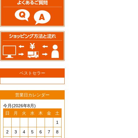
ベストセラー
営業日カレンダー
今月(2026年8月)
日
月
火
水
木
金
土
1
2
3
4
5
6
7
8