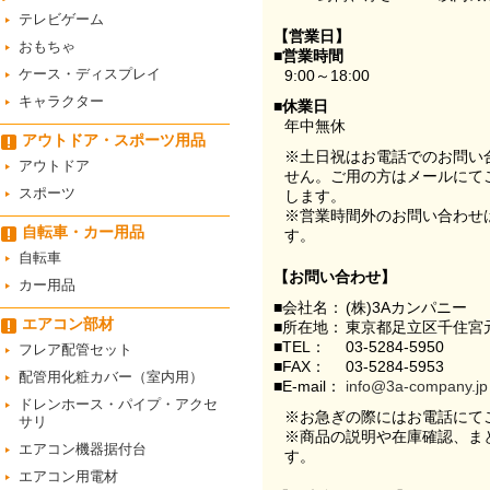
テレビゲーム
【営業日】
おもちゃ
■営業時間
ケース・ディスプレイ
9:00～18:00
キャラクター
■休業日
年中無休
アウトドア・スポーツ用品
※土日祝はお電話でのお問い
アウトドア
せん。ご用の方はメールにて
スポーツ
します。
※営業時間外のお問い合わせ
自転車・カー用品
す。
自転車
【お問い合わせ】
カー用品
■会社名：
(株)3Aカンパニー
エアコン部材
■所在地：
東京都足立区千住宮元
■TEL：
03-5284-5950
フレア配管セット
■FAX：
03-5284-5953
配管用化粧カバー（室内用）
■E-mail：
info@3a-company.jp
ドレンホース・パイプ・アクセ
※お急ぎの際にはお電話にて
サリ
※商品の説明や在庫確認、ま
エアコン機器据付台
す。
エアコン用電材