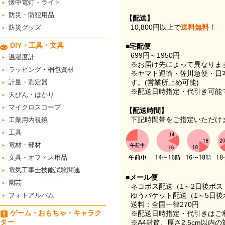
懐中電灯・ライト
防災・防犯用品
【配送】
10,800円以上で
送料無料！
防災グッズ
DIY・工具・文具
■宅配便
699円～1950円
温湿度計
※お届け先によって異なりま
ラッピング・梱包資材
※ヤマト運輸・佐川急便・日
計量・測定器
す。(営業所止め可能)
※配送日時指定・代引き可能
天びん・はかり
マイクロスコープ
【配送時間】
下記時間帯をご指定いただけ
工業用内視鏡
工具
電材・部材
文具・オフィス用品
電気工事士技能試験関連
■メール便
園芸
ネコポス配送（1～2日後ポ
フォトアルバム
ゆうパケット配送（1～5日後
送料：全国一律270円
ゲーム・おもちゃ・キャラク
※配送日時指定・代引きはご
ター
※A4封筒、厚さ2.5cm以内