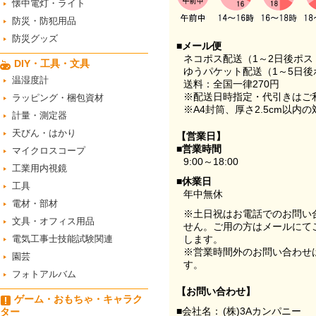
懐中電灯・ライト
防災・防犯用品
防災グッズ
■メール便
ネコポス配送（1～2日後ポ
DIY・工具・文具
ゆうパケット配送（1～5日後
温湿度計
送料：全国一律270円
※配送日時指定・代引きはご
ラッピング・梱包資材
※A4封筒、厚さ2.5cm以内
計量・測定器
天びん・はかり
【営業日】
■営業時間
マイクロスコープ
9:00～18:00
工業用内視鏡
■休業日
工具
年中無休
電材・部材
※土日祝はお電話でのお問い
文具・オフィス用品
せん。ご用の方はメールにて
電気工事士技能試験関連
します。
※営業時間外のお問い合わせ
園芸
す。
フォトアルバム
【お問い合わせ】
ゲーム・おもちゃ・キャラク
■会社名：
(株)3Aカンパニー
ター