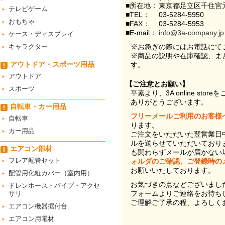
■所在地：
東京都足立区千住宮元
テレビゲーム
■TEL：
03-5284-5950
おもちゃ
■FAX：
03-5284-5953
■E-mail：
info@3a-company.jp
ケース・ディスプレイ
キャラクター
※お急ぎの際にはお電話にて
※商品の説明や在庫確認、ま
アウトドア・スポーツ用品
す。
アウトドア
【ご注意とお願い】
スポーツ
平素より、3A online st
ありがとうございます。
自転車・カー用品
フリーメールご利用のお客様
自転車
ります。
カー用品
ご注文をいただいた翌営業日
ルを送らせていただいており
エアコン部材
も関わらずメールが届かない
フレア配管セット
ォルダのご確認、ご登録時の
お願いいたしております。
配管用化粧カバー（室内用）
お気づきの点などございまし
ドレンホース・パイプ・アクセ
フォームよりご連絡をお待ち
サリ
ご理解ご了承の程、よろしく
エアコン機器据付台
エアコン用電材