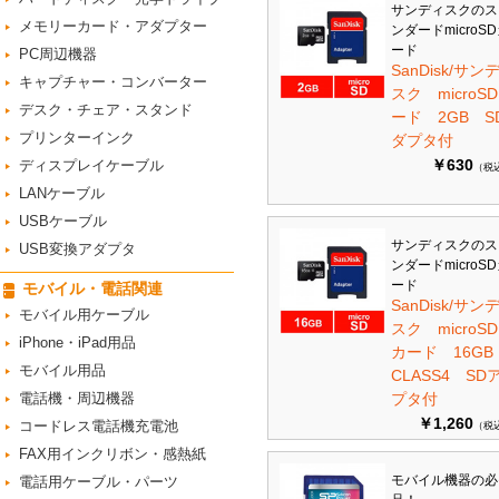
サンディスクのス
メモリーカード・アダプター
ンダードmicroS
ード
PC周辺機器
SanDisk/サン
キャプチャー・コンバーター
スク microS
デスク・チェア・スタンド
ード 2GB S
プリンターインク
ダプタ付
￥630
ディスプレイケーブル
（税
LANケーブル
USBケーブル
サンディスクのス
USB変換アダプタ
ンダードmicroS
ード
モバイル・電話関連
SanDisk/サン
モバイル用ケーブル
スク microSD
iPhone・iPad用品
カード 16G
モバイル用品
CLASS4 SD
電話機・周辺機器
プタ付
￥1,260
コードレス電話機充電池
（税
FAX用インクリボン・感熱紙
モバイル機器の必
電話用ケーブル・パーツ