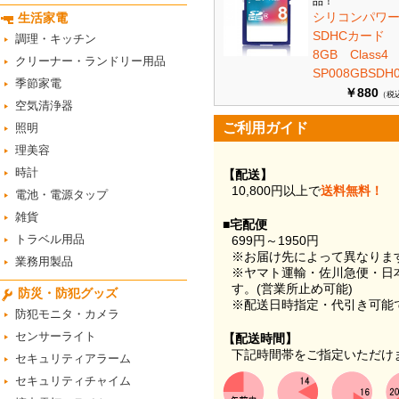
品！
シリコンパワ
生活家電
SDHCカード
調理・キッチン
8GB Class
クリーナー・ランドリー用品
SP008GBSDH0
季節家電
￥880
（税
空気清浄器
ご利用ガイド
照明
理美容
時計
【配送】
10,800円以上で
送料無料！
電池・電源タップ
雑貨
■宅配便
トラベル用品
699円～1950円
※お届け先によって異なりま
業務用製品
※ヤマト運輸・佐川急便・日
す。(営業所止め可能)
防災・防犯グッズ
※配送日時指定・代引き可能
防犯モニタ・カメラ
センサーライト
【配送時間】
下記時間帯をご指定いただけ
セキュリティアラーム
セキュリティチャイム