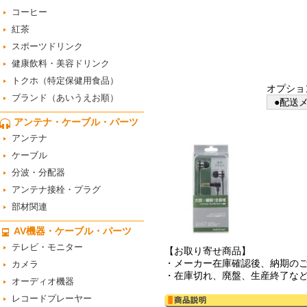
コーヒー
紅茶
スポーツドリンク
健康飲料・美容ドリンク
トクホ（特定保健用食品）
オプショ
ブランド（あいうえお順）
●配送メ
アンテナ・ケーブル・パーツ
アンテナ
ケーブル
分波・分配器
アンテナ接栓・プラグ
部材関連
AV機器・ケーブル・パーツ
テレビ・モニター
【お取り寄せ商品】
・メーカー在庫確認後、納期の
カメラ
・在庫切れ、廃盤、生産終了な
オーディオ機器
レコードプレーヤー