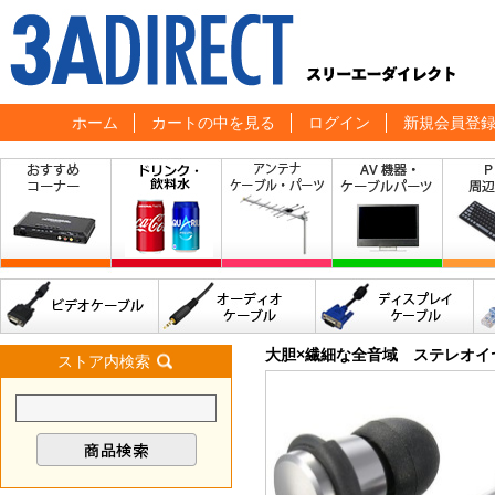
ホーム
カートの中を見る
ログイン
新規会員登
大胆×繊細な全音域 ステレオイ
ストア内検索