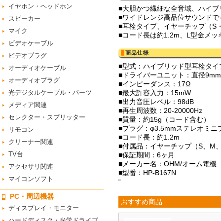
イヤホン・ヘッドホン
■大胆かつ繊細な全音域、ハイブ
■ワイドレンジ高品位サウンドで
スピーカー
■耳栓タイプ、イヤーチップ（S
マイク
■コード長は約1.2m、L型金メ
ビデオケーブル
ビデオプラグ
■型式：ハイブリッド型耳栓タイ
オーディオケーブル
■ドライバーユニット：直径9mm
オーディオプラグ
■インピーダンス：17Ω
光デジタルケーブル・パーツ
■最大許容入力：15mW
■出力音圧レベル：98dB
メディア関連
■再生周波数：20-20000Hz
セレクター・スプリッター
■質量：約15g（コード含む）
■プラグ：φ3.5mmステレオミ
リモコン
■コード長：約1.2m
クリーナー関連
■付属品：イヤーチップ（S、M、
TV台
■保証期間：6ヶ月
■メーカー名：OHM/オーム電機
アクセサリ関連
■型番：HP-B167N
マイコンソフト
“
PC・周辺機器
おすすめ商品
ディスプレイ・モニター
ハードディスク・光学ドライブ