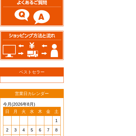
ベストセラー
営業日カレンダー
今月(2026年8月)
日
月
火
水
木
金
土
1
2
3
4
5
6
7
8