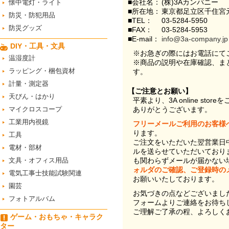
■会社名：
(株)3Aカンパニー
懐中電灯・ライト
■所在地：
東京都足立区千住宮元
防災・防犯用品
■TEL：
03-5284-5950
防災グッズ
■FAX：
03-5284-5953
■E-mail：
info@3a-company.jp
DIY・工具・文具
※お急ぎの際にはお電話にて
温湿度計
※商品の説明や在庫確認、ま
ラッピング・梱包資材
す。
計量・測定器
【ご注意とお願い】
天びん・はかり
平素より、3A online st
マイクロスコープ
ありがとうございます。
工業用内視鏡
フリーメールご利用のお客様
ります。
工具
ご注文をいただいた翌営業日
電材・部材
ルを送らせていただいており
文具・オフィス用品
も関わらずメールが届かない
ォルダのご確認、ご登録時の
電気工事士技能試験関連
お願いいたしております。
園芸
お気づきの点などございまし
フォトアルバム
フォームよりご連絡をお待ち
ご理解ご了承の程、よろしく
ゲーム・おもちゃ・キャラク
ター