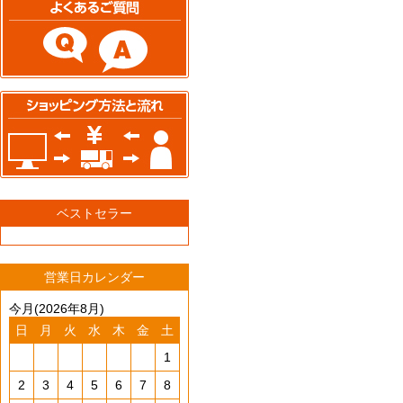
ベストセラー
営業日カレンダー
今月(2026年8月)
日
月
火
水
木
金
土
1
2
3
4
5
6
7
8