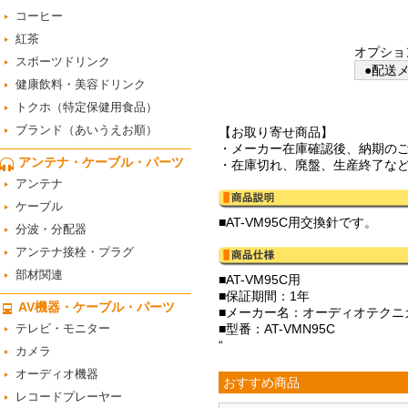
コーヒー
紅茶
オプショ
スポーツドリンク
●配送メ
健康飲料・美容ドリンク
トクホ（特定保健用食品）
ブランド（あいうえお順）
【お取り寄せ商品】
・メーカー在庫確認後、納期の
アンテナ・ケーブル・パーツ
・在庫切れ、廃盤、生産終了な
アンテナ
ケーブル
■AT-VM95C用交換針です。
分波・分配器
アンテナ接栓・プラグ
部材関連
■AT-VM95C用
■保証期間：1年
AV機器・ケーブル・パーツ
■メーカー名：オーディオテクニカ/Aud
テレビ・モニター
■型番：AT-VMN95C
“
カメラ
オーディオ機器
おすすめ商品
レコードプレーヤー