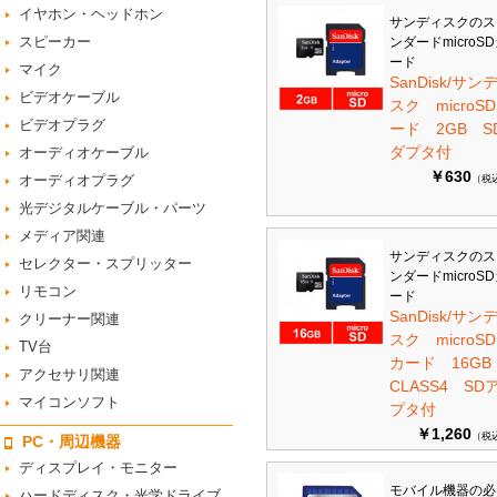
イヤホン・ヘッドホン
サンディスクのス
スピーカー
ンダードmicroS
ード
マイク
SanDisk/サン
ビデオケーブル
スク microS
ビデオプラグ
ード 2GB S
ダプタ付
オーディオケーブル
￥630
オーディオプラグ
（税
光デジタルケーブル・パーツ
メディア関連
サンディスクのス
セレクター・スプリッター
ンダードmicroS
リモコン
ード
SanDisk/サン
クリーナー関連
スク microSD
TV台
カード 16G
アクセサリ関連
CLASS4 SD
マイコンソフト
プタ付
￥1,260
（税
PC・周辺機器
ディスプレイ・モニター
モバイル機器の必
ハードディスク・光学ドライブ