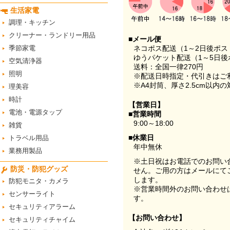
生活家電
調理・キッチン
クリーナー・ランドリー用品
■メール便
季節家電
ネコポス配送（1～2日後ポ
ゆうパケット配送（1～5日後
空気清浄器
送料：全国一律270円
照明
※配送日時指定・代引きはご
※A4封筒、厚さ2.5cm以内
理美容
時計
【営業日】
電池・電源タップ
■営業時間
9:00～18:00
雑貨
■休業日
トラベル用品
年中無休
業務用製品
※土日祝はお電話でのお問い
防災・防犯グッズ
せん。ご用の方はメールにて
します。
防犯モニタ・カメラ
※営業時間外のお問い合わせ
センサーライト
す。
セキュリティアラーム
【お問い合わせ】
セキュリティチャイム