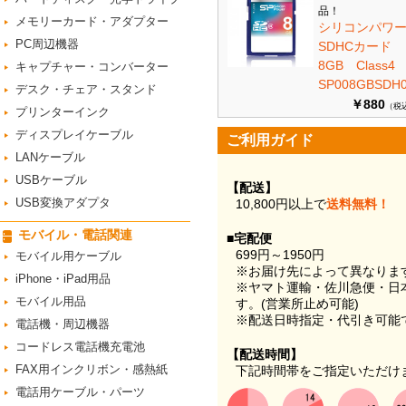
品！
メモリーカード・アダプター
シリコンパワ
PC周辺機器
SDHCカード
8GB Class
キャプチャー・コンバーター
SP008GBSDH0
デスク・チェア・スタンド
￥880
（税
プリンターインク
ディスプレイケーブル
ご利用ガイド
LANケーブル
USBケーブル
【配送】
USB変換アダプタ
10,800円以上で
送料無料！
モバイル・電話関連
■宅配便
699円～1950円
モバイル用ケーブル
※お届け先によって異なりま
iPhone・iPad用品
※ヤマト運輸・佐川急便・日
モバイル用品
す。(営業所止め可能)
※配送日時指定・代引き可能
電話機・周辺機器
コードレス電話機充電池
【配送時間】
FAX用インクリボン・感熱紙
下記時間帯をご指定いただけ
電話用ケーブル・パーツ