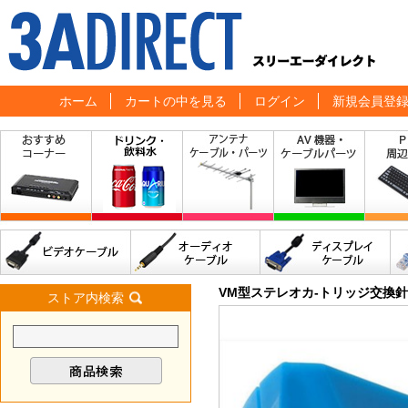
ホーム
カートの中を見る
ログイン
新規会員登
VM型ステレオカ-トリッジ交換針
ストア内検索