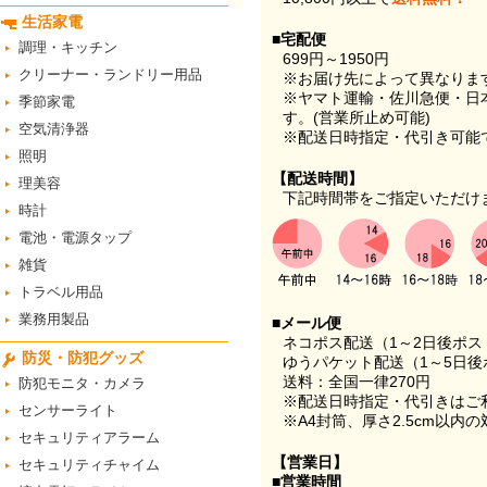
生活家電
■宅配便
調理・キッチン
699円～1950円
クリーナー・ランドリー用品
※お届け先によって異なりま
※ヤマト運輸・佐川急便・日
季節家電
す。(営業所止め可能)
空気清浄器
※配送日時指定・代引き可能
照明
【配送時間】
理美容
下記時間帯をご指定いただけ
時計
電池・電源タップ
雑貨
トラベル用品
業務用製品
■メール便
ネコポス配送（1～2日後ポ
防災・防犯グッズ
ゆうパケット配送（1～5日後
送料：全国一律270円
防犯モニタ・カメラ
※配送日時指定・代引きはご
センサーライト
※A4封筒、厚さ2.5cm以内
セキュリティアラーム
【営業日】
セキュリティチャイム
■営業時間