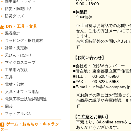
懐中電灯・ライト
9:00～18:00
防災・防犯用品
■休業日
防災グッズ
年中無休
※土日祝はお電話でのお問い
DIY・工具・文具
せん。ご用の方はメールにて
温湿度計
します。
ラッピング・梱包資材
※営業時間外のお問い合わせ
す。
計量・測定器
天びん・はかり
【お問い合わせ】
マイクロスコープ
■会社名：
(株)3Aカンパニー
工業用内視鏡
■所在地：
東京都足立区千住宮元
■TEL：
03-5284-5950
工具
■FAX：
03-5284-5953
電材・部材
■E-mail：
info@3a-company.jp
文具・オフィス用品
※お急ぎの際にはお電話にて
電気工事士技能試験関連
※商品の説明や在庫確認、ま
す。
園芸
フォトアルバム
【ご注意とお願い】
平素より、3A online st
ゲーム・おもちゃ・キャラク
ありがとうございます。
ター