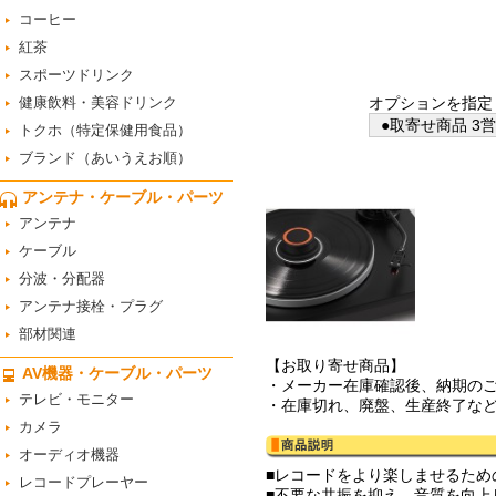
コーヒー
紅茶
スポーツドリンク
健康飲料・美容ドリンク
オプションを指定
●取寄せ商品 3
トクホ（特定保健用食品）
ブランド（あいうえお順）
アンテナ・ケーブル・パーツ
アンテナ
ケーブル
分波・分配器
アンテナ接栓・プラグ
部材関連
【お取り寄せ商品】
AV機器・ケーブル・パーツ
・メーカー在庫確認後、納期の
テレビ・モニター
・在庫切れ、廃盤、生産終了な
カメラ
オーディオ機器
■レコードをより楽しませるた
レコードプレーヤー
■不要な共振を抑え、音質を向上