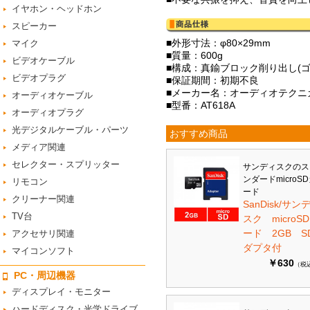
イヤホン・ヘッドホン
スピーカー
■外形寸法：φ80×29mm
マイク
■質量：600g
ビデオケーブル
■構成：真鍮ブロック削り出し(
ビデオプラグ
■保証期間：初期不良
■メーカー名：オーディオテクニカ/Aud
オーディオケーブル
■型番：AT618A
オーディオプラグ
光デジタルケーブル・パーツ
おすすめ商品
メディア関連
セレクター・スプリッター
サンディスクのス
ンダードmicroS
リモコン
ード
クリーナー関連
SanDisk/サン
TV台
スク microS
ード 2GB S
アクセサリ関連
ダプタ付
マイコンソフト
￥630
（税
PC・周辺機器
ディスプレイ・モニター
ハードディスク・光学ドライブ