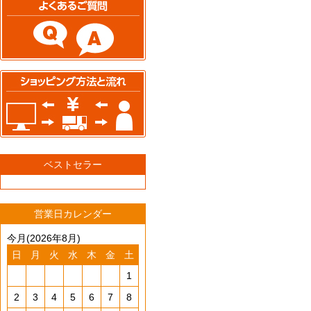
ベストセラー
営業日カレンダー
今月(2026年8月)
日
月
火
水
木
金
土
1
2
3
4
5
6
7
8