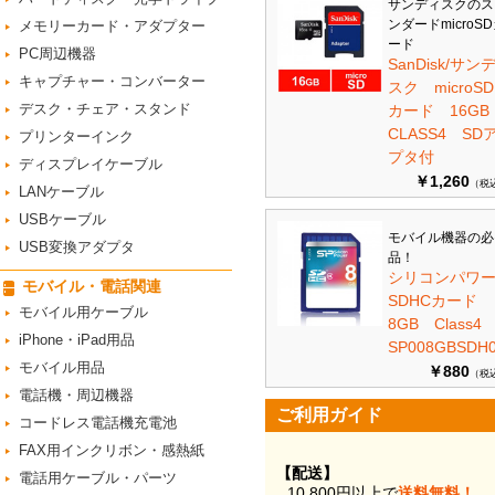
サンディスクのス
ンダードmicroS
メモリーカード・アダプター
ード
PC周辺機器
SanDisk/サン
キャプチャー・コンバーター
スク microSD
デスク・チェア・スタンド
カード 16G
CLASS4 SD
プリンターインク
プタ付
ディスプレイケーブル
￥1,260
（税
LANケーブル
USBケーブル
モバイル機器の必
USB変換アダプタ
品！
シリコンパワ
モバイル・電話関連
SDHCカード
モバイル用ケーブル
8GB Class
iPhone・iPad用品
SP008GBSDH0
モバイル用品
￥880
（税
電話機・周辺機器
ご利用ガイド
コードレス電話機充電池
FAX用インクリボン・感熱紙
【配送】
電話用ケーブル・パーツ
10,800円以上で
送料無料！