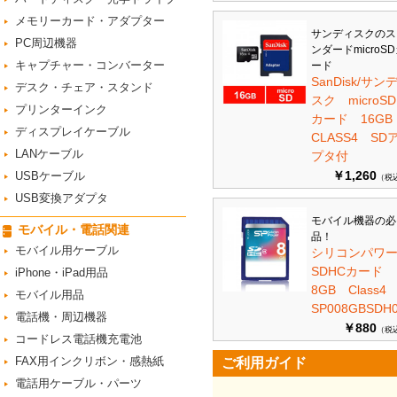
メモリーカード・アダプター
サンディスクのス
PC周辺機器
ンダードmicroS
キャプチャー・コンバーター
ード
SanDisk/サン
デスク・チェア・スタンド
スク microSD
プリンターインク
カード 16G
ディスプレイケーブル
CLASS4 SD
LANケーブル
プタ付
￥1,260
USBケーブル
（税
USB変換アダプタ
モバイル機器の必
モバイル・電話関連
品！
モバイル用ケーブル
シリコンパワ
SDHCカード
iPhone・iPad用品
8GB Class
モバイル用品
SP008GBSDH0
電話機・周辺機器
￥880
（税
コードレス電話機充電池
FAX用インクリボン・感熱紙
ご利用ガイド
電話用ケーブル・パーツ