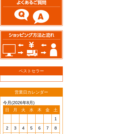
ベストセラー
営業日カレンダー
今月(2026年8月)
日
月
火
水
木
金
土
1
2
3
4
5
6
7
8