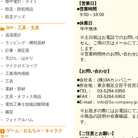
懐中電灯・ライト
【営業日】
■営業時間
防災・防犯用品
9:00～18:00
防災グッズ
■休業日
DIY・工具・文具
年中無休
温湿度計
※土日祝はお電話でのお問い
ラッピング・梱包資材
せん。ご用の方はメールにて
します。
計量・測定器
※営業時間外のお問い合わせ
天びん・はかり
す。
マイクロスコープ
【お問い合わせ】
工業用内視鏡
■会社名：
(株)3Aカンパニー
工具
■所在地：
東京都足立区千住宮元
電材・部材
■TEL：
03-5284-5950
■FAX：
03-5284-5953
文具・オフィス用品
■E-mail：
info@3a-company.jp
電気工事士技能試験関連
※お急ぎの際にはお電話にて
園芸
※商品の説明や在庫確認、ま
フォトアルバム
す。
ゲーム・おもちゃ・キャラク
【ご注意とお願い】
ター