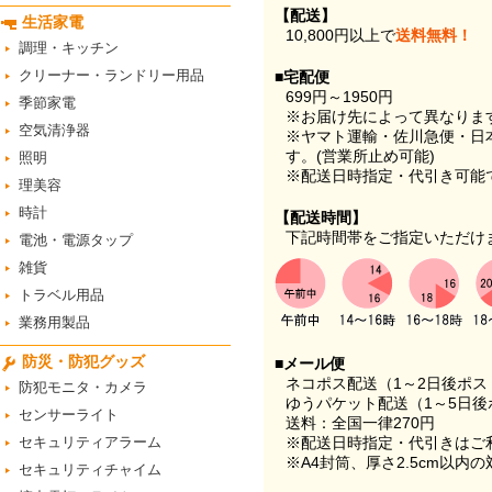
【配送】
生活家電
10,800円以上で
送料無料！
調理・キッチン
クリーナー・ランドリー用品
■宅配便
699円～1950円
季節家電
※お届け先によって異なりま
空気清浄器
※ヤマト運輸・佐川急便・日
す。(営業所止め可能)
照明
※配送日時指定・代引き可能
理美容
時計
【配送時間】
下記時間帯をご指定いただけ
電池・電源タップ
雑貨
トラベル用品
業務用製品
防災・防犯グッズ
■メール便
ネコポス配送（1～2日後ポ
防犯モニタ・カメラ
ゆうパケット配送（1～5日後
センサーライト
送料：全国一律270円
セキュリティアラーム
※配送日時指定・代引きはご
※A4封筒、厚さ2.5cm以内
セキュリティチャイム