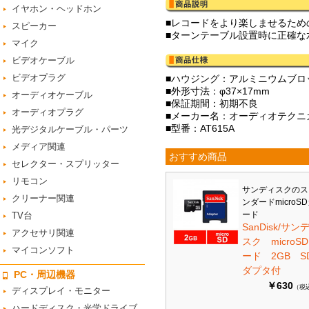
イヤホン・ヘッドホン
■レコードをより楽しませるた
スピーカー
■ターンテーブル設置時に正確な
マイク
ビデオケーブル
ビデオプラグ
■ハウジング：アルミニウムブロ
■外形寸法：φ37×17mm
オーディオケーブル
■保証期間：初期不良
オーディオプラグ
■メーカー名：オーディオテクニカ/Aud
■型番：AT615A
光デジタルケーブル・パーツ
メディア関連
おすすめ商品
セレクター・スプリッター
リモコン
サンディスクのス
クリーナー関連
ンダードmicroS
ード
TV台
SanDisk/サン
アクセサリ関連
スク microS
マイコンソフト
ード 2GB S
ダプタ付
PC・周辺機器
￥630
（税
ディスプレイ・モニター
ハードディスク・光学ドライブ