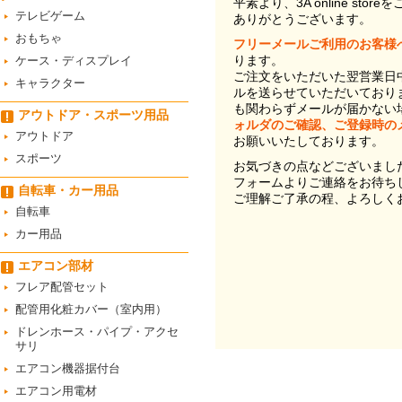
平素より、3A online st
テレビゲーム
ありがとうございます。
おもちゃ
フリーメールご利用のお客様
ります。
ケース・ディスプレイ
ご注文をいただいた翌営業日
キャラクター
ルを送らせていただいており
も関わらずメールが届かない
アウトドア・スポーツ用品
ォルダのご確認、ご登録時の
アウトドア
お願いいたしております。
スポーツ
お気づきの点などございまし
フォームよりご連絡をお待ち
自転車・カー用品
ご理解ご了承の程、よろしく
自転車
カー用品
エアコン部材
フレア配管セット
配管用化粧カバー（室内用）
ドレンホース・パイプ・アクセ
サリ
エアコン機器据付台
エアコン用電材