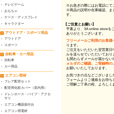
テレビゲーム
※お急ぎの際にはお電話にて
※商品の説明や在庫確認、ま
おもちゃ
す。
ケース・ディスプレイ
キャラクター
【ご注意とお願い】
平素より、3A online st
アウトドア・スポーツ用品
ありがとうございます。
アウトドア
フリーメールご利用のお客様
スポーツ
ります。
ご注文をいただいた翌営業日
自転車・カー用品
ルを送らせていただいており
も関わらずメールが届かない
自転車
ォルダのご確認、ご登録時の
カー用品
お願いいたしております。
お気づきの点などございまし
エアコン部材
フォームよりご連絡をお待ち
フレア配管セット
ご理解ご了承の程、よろしく
配管用化粧カバー（室内用）
ドレンホース・パイプ・アクセ
サリ
エアコン機器据付台
エアコン用電材