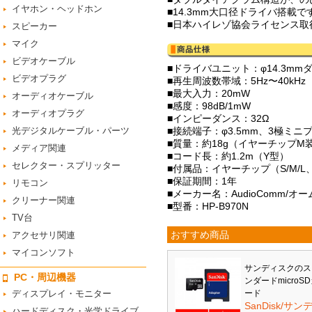
イヤホン・ヘッドホン
■14.3mm大口径ドライバ搭載で
■日本ハイレゾ協会ライセンス取
スピーカー
マイク
ビデオケーブル
■ドライバユニット：φ14.3mm
ビデオプラグ
■再生周波数帯域：5Hz〜40kHz
■最大入力：20mW
オーディオケーブル
■感度：98dB/1mW
オーディオプラグ
■インピーダンス：32Ω
光デジタルケーブル・パーツ
■接続端子：φ3.5mm、3極ミニ
■質量：約18g（イヤーチップM
メディア関連
■コード長：約1.2m（Y型）
セレクター・スプリッター
■付属品：イヤーチップ（S/M/
■保証期間：1年
リモコン
■メーカー名：AudioComm/オ
クリーナー関連
■型番：HP-B970N
TV台
おすすめ商品
アクセサリ関連
マイコンソフト
サンディスクのス
PC・周辺機器
ンダードmicroS
ディスプレイ・モニター
ード
SanDisk/サン
ハードディスク・光学ドライブ