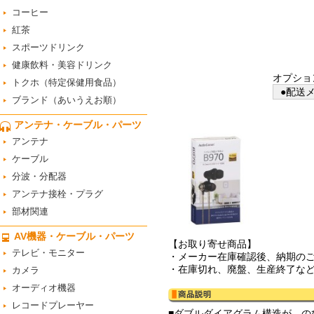
コーヒー
紅茶
スポーツドリンク
健康飲料・美容ドリンク
オプショ
トクホ（特定保健用食品）
●配送メ
ブランド（あいうえお順）
アンテナ・ケーブル・パーツ
アンテナ
ケーブル
分波・分配器
アンテナ接栓・プラグ
部材関連
AV機器・ケーブル・パーツ
【お取り寄せ商品】
テレビ・モニター
・メーカー在庫確認後、納期の
・在庫切れ、廃盤、生産終了な
カメラ
オーディオ機器
レコードプレーヤー
■ダブルダイアグラム構造が、の