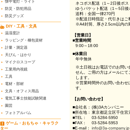
懐中電灯・ライト
ネコポス配送（1～2日後ポ
ゆうパケット配送（1～5日後
防災・防犯用品
送料：全国一律270円
防災グッズ
※配送日時指定・代引きはご
※A4封筒、厚さ2.5cm以内
DIY・工具・文具
温湿度計
【営業日】
ラッピング・梱包資材
■営業時間
9:00～18:00
計量・測定器
■休業日
天びん・はかり
年中無休
マイクロスコープ
※土日祝はお電話でのお問い
工業用内視鏡
せん。ご用の方はメールにて
工具
します。
※営業時間外のお問い合わせ
電材・部材
す。
文具・オフィス用品
電気工事士技能試験関連
【お問い合わせ】
園芸
■会社名：
(株)3Aカンパニー
■所在地：
東京都足立区千住宮元
フォトアルバム
■TEL：
03-5284-5950
■FAX：
03-5284-5953
ゲーム・おもちゃ・キャラク
■E-mail：
info@3a-company.jp
ター