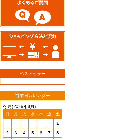
ベストセラー
営業日カレンダー
今月(2026年8月)
日
月
火
水
木
金
土
1
2
3
4
5
6
7
8