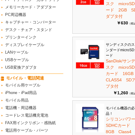
スク microS
メモリーカード・アダプター
ード 2GB S
PC周辺機器
ダプタ付
キャプチャー・コンバーター
￥630
（税
デスク・チェア・スタンド
プリンターインク
ディスプレイケーブル
サンディスクのス
ンダードmicroS
LANケーブル
ード
USBケーブル
SanDisk/サン
スク microSD
USB変換アダプタ
カード 16G
モバイル・電話関連
CLASS4 SD
モバイル用ケーブル
プタ付
iPhone・iPad用品
￥1,260
（税
モバイル用品
電話機・周辺機器
モバイル機器の必
品！
コードレス電話機充電池
シリコンパワ
FAX用インクリボン・感熱紙
SDHCカード
電話用ケーブル・パーツ
8GB Class