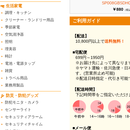
SP008GBSDH0
生活家電
￥880
（税
調理・キッチン
クリーナー・ランドリー用品
ご利用ガイド
季節家電
空気清浄器
【配送】
10,800円以上で
送料無料！
照明
理美容
■宅配便
時計
699円～1950円
※お届け先によって異なりま
電池・電源タップ
※ヤマト運輸・佐川急便・日
雑貨
す。(営業所止め可能)
トラベル用品
※配送日時指定・代引き可能
業務用製品
【配送時間】
下記時間帯をご指定いただけ
防災・防犯グッズ
防犯モニタ・カメラ
センサーライト
セキュリティアラーム
セキュリティチャイム
■メール便