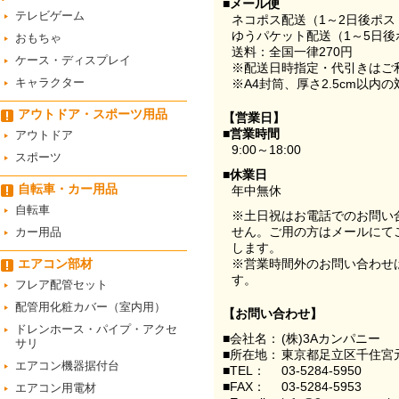
■メール便
テレビゲーム
ネコポス配送（1～2日後ポ
ゆうパケット配送（1～5日後
おもちゃ
送料：全国一律270円
ケース・ディスプレイ
※配送日時指定・代引きはご
キャラクター
※A4封筒、厚さ2.5cm以内
アウトドア・スポーツ用品
【営業日】
■営業時間
アウトドア
9:00～18:00
スポーツ
■休業日
自転車・カー用品
年中無休
自転車
※土日祝はお電話でのお問い
せん。ご用の方はメールにて
カー用品
します。
エアコン部材
※営業時間外のお問い合わせ
す。
フレア配管セット
配管用化粧カバー（室内用）
【お問い合わせ】
ドレンホース・パイプ・アクセ
■会社名：
(株)3Aカンパニー
サリ
■所在地：
東京都足立区千住宮元
エアコン機器据付台
■TEL：
03-5284-5950
■FAX：
03-5284-5953
エアコン用電材