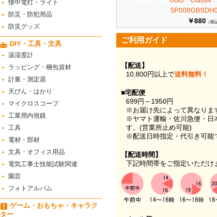
8GB Class
懐中電灯・ライト
SP008GBSDH0
防災・防犯用品
￥880
（税
防災グッズ
ご利用ガイド
DIY・工具・文具
温湿度計
【配送】
ラッピング・梱包資材
10,800円以上で
送料無料！
計量・測定器
天びん・はかり
■宅配便
699円～1950円
マイクロスコープ
※お届け先によって異なりま
工業用内視鏡
※ヤマト運輸・佐川急便・日
す。(営業所止め可能)
工具
※配送日時指定・代引き可能
電材・部材
文具・オフィス用品
【配送時間】
下記時間帯をご指定いただけ
電気工事士技能試験関連
園芸
フォトアルバム
ゲーム・おもちゃ・キャラク
ター