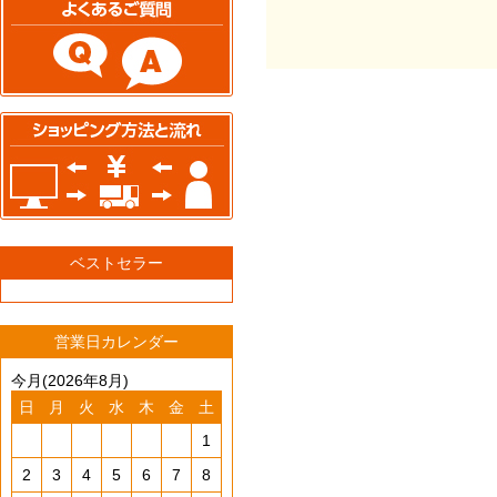
ベストセラー
営業日カレンダー
今月(2026年8月)
日
月
火
水
木
金
土
1
2
3
4
5
6
7
8