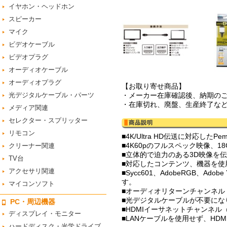
イヤホン・ヘッドホン
スピーカー
マイク
ビデオケーブル
ビデオプラグ
オーディオケーブル
オーディオプラグ
【お取り寄せ商品】
光デジタルケーブル・パーツ
・メーカー在庫確認後、納期の
・在庫切れ、廃盤、生産終了な
メディア関連
セレクター・スプリッター
リモコン
■4K/Ultra HD伝送に対応したP
■4K60pのフルスペック映像、1
クリーナー関連
■立体的で迫力のある3D映像を
TV台
■対応したコンテンツ、機器を使
アクセサリ関連
■Sycc601、AdobeRGB、
す。
マイコンソフト
■オーディオリターンチャンネル
■光デジタルケーブルが不要にな
PC・周辺機器
■HDMIイーサネットチャンネル
ディスプレイ・モニター
■LANケーブルを使用せず、H
ハードディスク・光学ドライブ