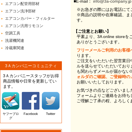
■E-mail：
info@3a-company.jp
エアコン配管用部材
※お急ぎの際にはお電話にて
エアコン洗浄部材
※商品の説明や在庫確認、ま
エアコンカバー・フィルター
す。
エアコン汎用リモコン
【ご注意とお願い】
空調工具
平素より、3A online st
洗濯機関連
ありがとうございます。
冷蔵庫関連
フリーメールご利用のお客様
ります。
ご注文をいただいた翌営業日
3Ａカンパニーコミュニティ
ルを送らせていただいており
も関わらずメールが届かない
3Ａカンパニースタッフがお得
ォルダのご確認、ご登録時の
商品情報や日常を更新してい
お願いいたしております。
ます。
お気づきの点などございまし
フォームよりご連絡をお待ち
ご理解ご了承の程、よろしく
ヤフーブロ
Facebook
Twitter
グ