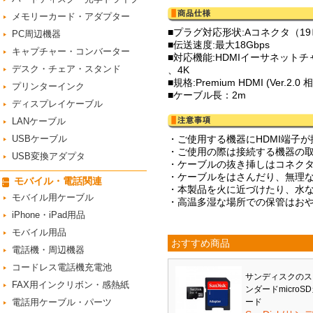
メモリーカード・アダプター
■プラグ対応形状:Aコネクタ（19
PC周辺機器
■伝送速度:最大18Gbps
キャプチャー・コンバーター
■対応機能:HDMIイーサネットチャ
デスク・チェア・スタンド
、4K
■規格:Premium HDMI (Ver.2.0 
プリンターインク
■ケーブル長：2m
ディスプレイケーブル
LANケーブル
USBケーブル
・ご使用する機器にHDMI端子
・ご使用の際は接続する機器の
USB変換アダプタ
・ケーブルの抜き挿しはコネク
・ケーブルをはさんだり、無理
モバイル・電話関連
・本製品を火に近づけたり、水
モバイル用ケーブル
・高温多湿な場所での保管はお
iPhone・iPad用品
モバイル用品
おすすめ商品
電話機・周辺機器
コードレス電話機充電池
サンディスクのス
FAX用インクリボン・感熱紙
ンダードmicroS
電話用ケーブル・パーツ
ード