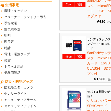
SanDisk/サン
生活家電
スク microS
調理・キッチン
ード 2GB S
ダプタ付
クリーナー・ランドリー用品
￥630
（税
季節家電
空気清浄器
照明
サンディスクのス
理美容
ンダードmicroS
時計
ード
SanDisk/サン
電池・電源タップ
スク microSD
雑貨
カード 16G
トラベル用品
CLASS4 SD
業務用製品
プタ付
￥1,260
（税
防災・防犯グッズ
防犯モニタ・カメラ
モバイル機器の必
センサーライト
品！
セキュリティアラーム
シリコンパワ
SDHCカード
セキュリティチャイム