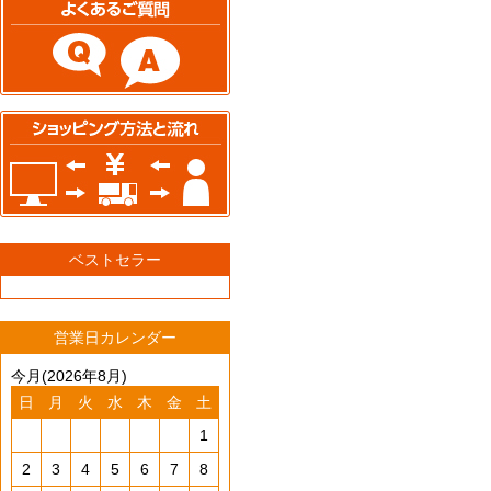
ベストセラー
営業日カレンダー
今月(2026年8月)
日
月
火
水
木
金
土
1
2
3
4
5
6
7
8