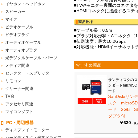
イヤホン・ヘッドホン
■TVやモニター裏面のコネクタ
■HDMIコネクタに接続するス
スピーカー
マイク
ビデオケーブル
■ケーブル長：0.5m
ビデオプラグ
■プラグ対応形状：Aコネクタ（1
■伝送速度：最大10.2Gbps
オーディオケーブル
■対応機能：HDMIイーサネットチャ
オーディオプラグ
光デジタルケーブル・パーツ
おすすめ商品
メディア関連
セレクター・スプリッター
サンディスクのス
リモコン
ンダードmicroS
クリーナー関連
ード
TV台
SanDisk/サン
スク microS
アクセサリ関連
ード 2GB S
マイコンソフト
ダプタ付
PC・周辺機器
￥630
（税
ディスプレイ・モニター
ハードディスク・光学ドライブ