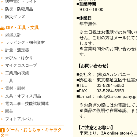
懐中電灯・ライト
■営業時間
防災・防犯用品
9:00～18:00
防災グッズ
■休業日
年中無休
DIY・工具・文具
※土日祝はお電話でのお問い
温湿度計
せん。ご用の方はメールにて
ラッピング・梱包資材
します。
※営業時間外のお問い合わせ
計量・測定器
す。
天びん・はかり
マイクロスコープ
【お問い合わせ】
工業用内視鏡
■会社名：
(株)3Aカンパニー
■所在地：
東京都足立区千住宮元
工具
■TEL：
03-5284-5950
電材・部材
■FAX：
03-5284-5953
文具・オフィス用品
■E-mail：
info@3a-company.jp
電気工事士技能試験関連
※お急ぎの際にはお電話にて
※商品の説明や在庫確認、ま
園芸
す。
フォトアルバム
【ご注意とお願い】
ゲーム・おもちゃ・キャラク
平素より、3A online st
ター