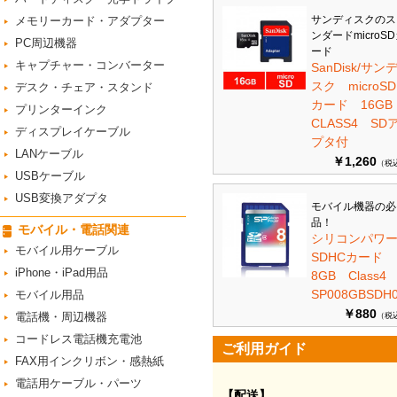
サンディスクのス
メモリーカード・アダプター
ンダードmicroS
PC周辺機器
ード
キャプチャー・コンバーター
SanDisk/サン
スク microSD
デスク・チェア・スタンド
カード 16G
プリンターインク
CLASS4 SD
ディスプレイケーブル
プタ付
LANケーブル
￥1,260
（税
USBケーブル
USB変換アダプタ
モバイル機器の必
品！
モバイル・電話関連
シリコンパワ
モバイル用ケーブル
SDHCカード
iPhone・iPad用品
8GB Class
SP008GBSDH0
モバイル用品
￥880
電話機・周辺機器
（税
コードレス電話機充電池
ご利用ガイド
FAX用インクリボン・感熱紙
電話用ケーブル・パーツ
【配送】