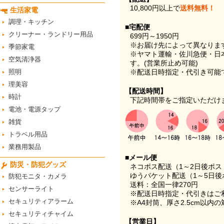
10,800円以上で
送料無料！
生活家電
調理・キッチン
■宅配便
クリーナー・ランドリー用品
699円～1950円
※お届け先によって異なりま
季節家電
※ヤマト運輸・佐川急便・日
空気清浄器
す。(営業所止め可能)
照明
※配送日時指定・代引き可能
理美容
【配送時間】
時計
下記時間帯をご指定いただけ
電池・電源タップ
雑貨
トラベル用品
業務用製品
■メール便
防災・防犯グッズ
ネコポス配送（1～2日後ポ
ゆうパケット配送（1～5日後
防犯モニタ・カメラ
送料：全国一律270円
センサーライト
※配送日時指定・代引きはご
セキュリティアラーム
※A4封筒、厚さ2.5cm以内
セキュリティチャイム
【営業日】