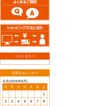
ベストセラー
営業日カレンダー
今月(2026年8月)
日
月
火
水
木
金
土
1
2
3
4
5
6
7
8