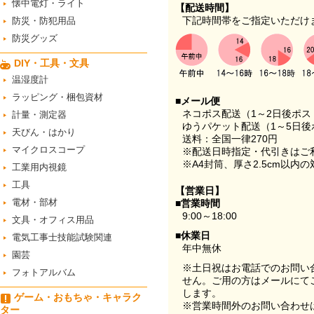
懐中電灯・ライト
【配送時間】
下記時間帯をご指定いただけ
防災・防犯用品
防災グッズ
DIY・工具・文具
温湿度計
ラッピング・梱包資材
■メール便
ネコポス配送（1～2日後ポ
計量・測定器
ゆうパケット配送（1～5日後
天びん・はかり
送料：全国一律270円
マイクロスコープ
※配送日時指定・代引きはご
※A4封筒、厚さ2.5cm以内
工業用内視鏡
工具
【営業日】
電材・部材
■営業時間
9:00～18:00
文具・オフィス用品
■休業日
電気工事士技能試験関連
年中無休
園芸
※土日祝はお電話でのお問い
フォトアルバム
せん。ご用の方はメールにて
します。
ゲーム・おもちゃ・キャラク
※営業時間外のお問い合わせ
ター