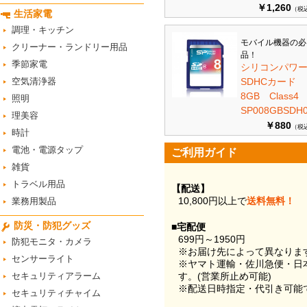
￥1,260
（税
生活家電
調理・キッチン
モバイル機器の必
クリーナー・ランドリー用品
品！
季節家電
シリコンパワ
空気清浄器
SDHCカード
8GB Class
照明
SP008GBSDH0
理美容
￥880
（税
時計
電池・電源タップ
ご利用ガイド
雑貨
トラベル用品
【配送】
10,800円以上で
送料無料！
業務用製品
防災・防犯グッズ
■宅配便
699円～1950円
防犯モニタ・カメラ
※お届け先によって異なりま
センサーライト
※ヤマト運輸・佐川急便・日
セキュリティアラーム
す。(営業所止め可能)
※配送日時指定・代引き可能
セキュリティチャイム