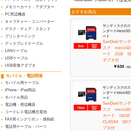
メモリーカード・アダプター
おすすめ商品
PC周辺機器
キャプチャー・コンバーター
サンディスクのス
デスク・チェア・スタンド
ンダードmicroS
プリンターインク
ード
SanDisk/サン
ディスプレイケーブル
スク microS
LANケーブル
ード 2GB S
USBケーブル
ダプタ付
USB変換アダプタ
￥630
（税
モバイル・電話関連
モバイル用ケーブル
サンディスクのス
iPhone・iPad用品
ンダードmicroS
モバイル用品
ード
SanDisk/サン
電話機・周辺機器
スク microSD
コードレス電話機充電池
カード 16G
FAX用インクリボン・感熱紙
CLASS4 SD
電話用ケーブル・パーツ
プタ付