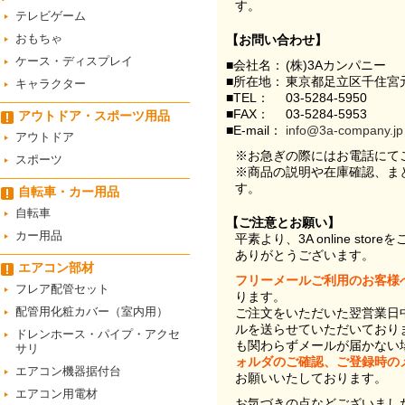
す。
テレビゲーム
おもちゃ
【お問い合わせ】
ケース・ディスプレイ
■会社名：
(株)3Aカンパニー
■所在地：
東京都足立区千住宮元
キャラクター
■TEL：
03-5284-5950
■FAX：
03-5284-5953
アウトドア・スポーツ用品
■E-mail：
info@3a-company.jp
アウトドア
※お急ぎの際にはお電話にて
スポーツ
※商品の説明や在庫確認、ま
す。
自転車・カー用品
自転車
【ご注意とお願い】
カー用品
平素より、3A online st
ありがとうございます。
エアコン部材
フリーメールご利用のお客様
フレア配管セット
ります。
配管用化粧カバー（室内用）
ご注文をいただいた翌営業日
ルを送らせていただいており
ドレンホース・パイプ・アクセ
も関わらずメールが届かない
サリ
ォルダのご確認、ご登録時の
エアコン機器据付台
お願いいたしております。
エアコン用電材
お気づきの点などございまし