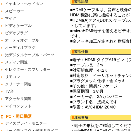
イヤホン・ヘッドホン
■HDMIケーブルは、音声と映
スピーカー
HDMI機器に楽に接続すること
マイク
■HDMI(A)オス-(D)オス 
トしています。
ビデオケーブル
■microHDMI端子を備える
ビデオプラグ
です。
オーディオケーブル
■金メッキ加工が施された耐腐食
オーディオプラグ
光デジタルケーブル・パーツ
■端子：HDMI タイプA19ピン（
メディア関連
■ケーブル長：2m
セレクター・スプリッター
■対応解像度：4K2K
■対応規格：イーサネットチャンネル
リモコン
■プラグメッキ仕様：金メッキ
クリーナー関連
■その他：簡易パッケージ
■保証期間：3か月
TV台
■メーカー名：3Aカンパニー
アクセサリ関連
■ブランド名：接続んです
マイコンソフト
■型番：AVC-HDMI20MC
PC・周辺機器
ディスプレイ・モニター
・端子の形状をご確認してくだ
ハードディスク・光学ドライブ
・miniHDMI（HDMI C）では