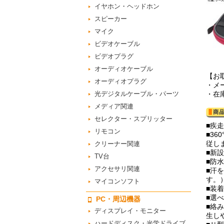
イヤホン・ヘッドホン
スピーカー
マイク
ビデオケーブル
ビデオプラグ
オーディオケーブル
【お
オーディオプラグ
・メ
光デジタルケーブル・パーツ
・在
メディア関連
セレクター・スプリッター
■疾
リモコン
■3
従し
クリーナー関連
■新
TV台
■防
アクセサリ関連
■汗
す。
マイコンソフト
■装
■選
PC・周辺機器
■絡
ディスプレイ・モニター
生し
ハードディスク・光学ドライブ