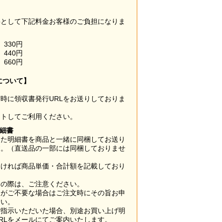
料として下記料金お客様のご負担になりま
330円
440円
660円
について】
時に領収書発行URLをお送りしておりま
ウトしてご利用ください。
明細書
した明細書を商品と一緒に同梱してお送り
す。（直送品の一部には同梱しておりませ
なければ商品単価・合計額を記載しており
用の際は、ご注意ください。
梱がご不要な場合はご注文時にその旨お申
さい。
ご指示いただいた場合、別途お買い上げ明
RLをメールにてご案内いたします。