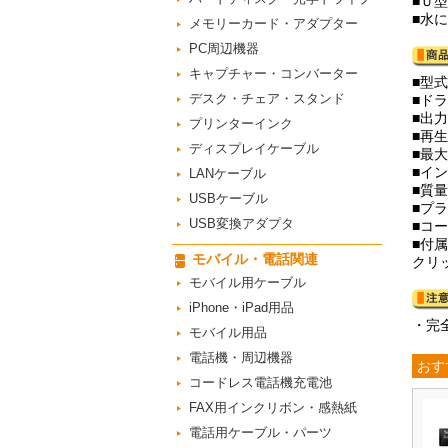
■Ｕ
■水
メモリーカード・アダプター
PC周辺機器
キャプチャー・コンバーター
■型
デスク・チェア・スタンド
■ドラ
■出力
プリンターインク
■再生
ディスプレイケーブル
■最大
■イ
LANケーブル
■質量
USBケーブル
■プラ
USB変換アダプタ
■コ
■付
モバイル・電話関連
クリ
モバイル用ケーブル
iPhone・iPad用品
・完
モバイル用品
電話機・周辺機器
おす
コードレス電話機充電池
FAX用インクリボン・感熱紙
電話用ケーブル・パーツ