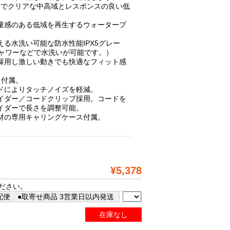
ーでクリアな中高域とレスポンスの良い低
量感のある低域を再生するウォータープ
る水洗い可能な防水性能IPX5グレー
シャワーなどで水洗いが可能です。）
採用し激しい動きでも快適なフィット感
ス付属。
ドによりタッチノイズを軽減。
イダー／コードクリップ採用。コードを
イダーで長さを調整可能。
材の専用キャリングケース付属。
。
¥5,378
ださい。
配便 ●取寄せ商品 3営業日以内発送
在庫なし