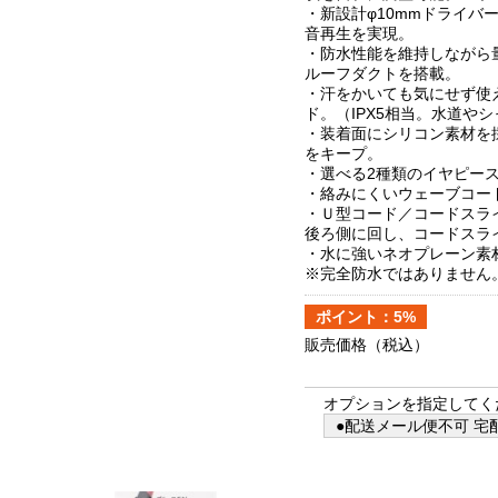
・新設計φ10mmドライバ
音再生を実現。
・防水性能を維持しながら
ルーフダクトを搭載。
・汗をかいても気にせず使え
ド。（IPX5相当。水道や
・装着面にシリコン素材を
をキープ。
・選べる2種類のイヤピー
・絡みにくいウェーブコー
・Ｕ型コード／コードスラ
後ろ側に回し、コードスラ
・水に強いネオプレーン素
※完全防水ではありません
ポイント：5%
販売価格
（税込）
オプションを指定してく
●配送メール便不可 宅