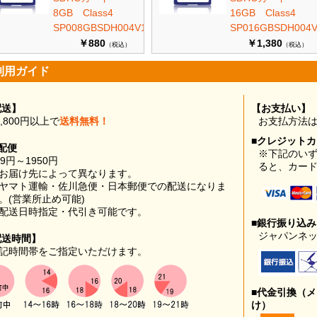
8GB Class4
16GB Class4
SP008GBSDH004V10
SP016GBSDH004V
￥880
￥1,380
（税込）
（税込）
利用ガイド
配送】
【お支払い】
0,800円以上で
送料無料！
お支払方法
■クレジット
配便
※下記のい
99円～1950円
ると、カー
お届け先によって異なります。
ヤマト運輸・佐川急便・日本郵便での配送になりま
。(営業所止め可能)
配送日時指定・代引き可能です。
■銀行振り込
ジャパンネッ
配送時間】
記時間帯をご指定いただけます。
■代金引換（
け）