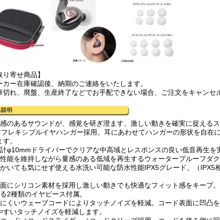
取り寄せ商品】
ーカー在庫確認後、納期のご連絡をいたします。
庫切れ、廃盤、生産終了などでお手配できない場合、ご注文をキャンセ
走感のあるサウンドが、感覚を研ぎ澄ます、激しい動きを確実に捉える
60°フレキシブルイヤハンガー採用。耳にあわせてハンガーの形状を自在
ます。
設計φ10mmドライバーでクリアな中高域とレスポンスの良い低音再生を
水性能を維持しながら量感のある低域を再生するウォータープルーフダ
をかいても気にせず使える水洗い可能な防水性能IPX5グレード。（IPX
）
着面にシリコン素材を採用し激しい動きでも快適なフィット感をキープ。
べる2種類のイヤピース付属。
みにくいウェーブコードによりタッチノイズを軽減。コード表面に凹凸
やすいタッチノイズを軽減します。