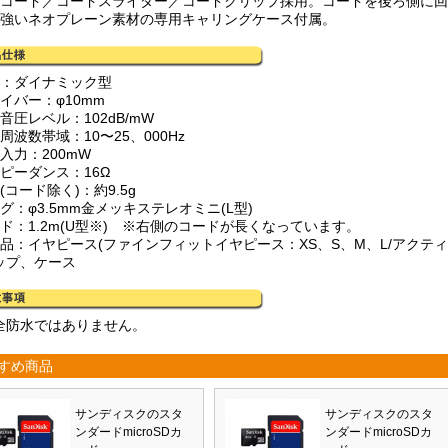
型コード／コードスライダー／コードクリップ採用。コードを後ろ側に
に強いネオプレーン素材の専用キャリングケース付属。
式：ダイナミック型
イバー：φ10mm
音圧レベル：102dB/mW
周波数帯域：10〜25、000Hz
入力：200mW
ンピーダンス：16Ω
(コード除く)：約9.5g
グ：φ3.5mm金メッキステレオミニ(L型)
ード：1.2m(U型※) ※右側のコードが長くなっています。
属品：イヤピース(ファインフィットイヤピース：XS、S、M、L/アクテ
ップ、ケース
全防水ではありません。
すめ商品
サンディスクのスタ
サンディスクのスタ
ンダードmicroSDカ
ンダードmicroSDカ