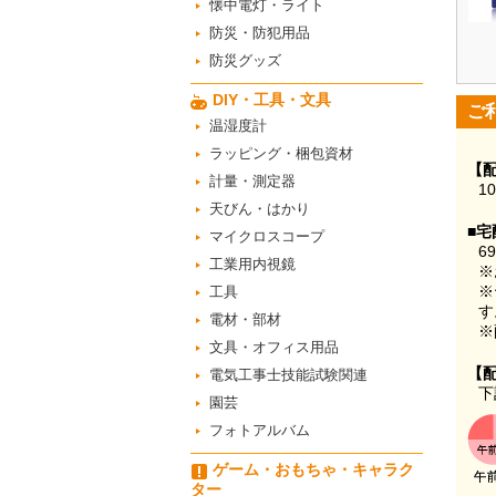
懐中電灯・ライト
防災・防犯用品
防災グッズ
DIY・工具・文具
ご
温湿度計
ラッピング・梱包資材
【
計量・測定器
1
天びん・はかり
■宅
マイクロスコープ
6
工業用内視鏡
※
※
工具
す
電材・部材
※
文具・オフィス用品
【
電気工事士技能試験関連
下
園芸
フォトアルバム
ゲーム・おもちゃ・キャラク
ター