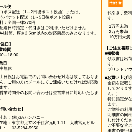
ール便
コポス配送（1～2日後ポスト投函）または、
代引き手数
うパケット配送（1～5日後ポスト投函）
す。
料：全国一律270円
1万円未満
配送日時指定・代引きはご利用いただけません
3万円未満
A4封筒、厚さ2.5cm以内の対応商品のみとなります。
10万円未満
営業日】
【ご注文書類
業時間
■領収書
00～18:00
領収書は出荷
業日
す。
中無休
プリントア
土日祝はお電話でのお問い合わせ対応は致しておりま
■お買い上げ
ん。ご用の方はメールにてご連絡いただければ対応致
金額を記載
ます。
しておりま
営業時間外のお問い合わせは翌営業日に対応いたしま
ん。）
。
特に指定が
ます。
お問い合わせ】
ご贈答の利
明細書の同
社名：
(株)3Aカンパニー
し付けくだ
在地：
東京都足立区千住宮元町1-11 太成宮元ビル
ご不要な旨
EL：
03-5284-5950
細書の発行U