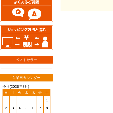
ベストセラー
営業日カレンダー
今月(2026年8月)
日
月
火
水
木
金
土
1
2
3
4
5
6
7
8