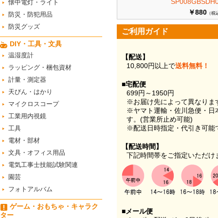
SP008GBSDH0
懐中電灯・ライト
￥880
防災・防犯用品
（税
防災グッズ
ご利用ガイド
DIY・工具・文具
温湿度計
【配送】
10,800円以上で
送料無料！
ラッピング・梱包資材
計量・測定器
■宅配便
天びん・はかり
699円～1950円
※お届け先によって異なりま
マイクロスコープ
※ヤマト運輸・佐川急便・日
工業用内視鏡
す。(営業所止め可能)
※配送日時指定・代引き可能
工具
電材・部材
【配送時間】
文具・オフィス用品
下記時間帯をご指定いただけ
電気工事士技能試験関連
園芸
フォトアルバム
ゲーム・おもちゃ・キャラク
■メール便
ター