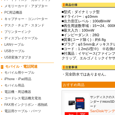
メモリーカード・アダプター
■型式：ダイナミック型
PC周辺機器
■ドライバー：φ10mm
キャプチャー・コンバーター
■出力音圧レベル：100dB/mW
デスク・チェア・スタンド
■再生周波数帯域：15〜24、000
■最大入力：100mW
プリンターインク
■インピーダンス：28Ω
ディスプレイケーブル
■質量(コード除く)：約6.8g
■プラグ：φ3.5mm金メッキステ
LANケーブル
■コード：1.2m(U型※) ※
USBケーブル
■付属品：イヤピース(ファインフ
USB変換アダプタ
クリップ、エルゴノミックイヤサポ
モバイル・電話関連
モバイル用ケーブル
・完全防水ではありません。
iPhone・iPad用品
おすすめ商品
モバイル用品
電話機・周辺機器
サンディスクのス
コードレス電話機充電池
ンダードmicroS
FAX用インクリボン・感熱紙
ード
SanDisk/サン
電話用ケーブル・パーツ