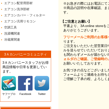
エアコン配管用部材
※お急ぎの際にはお電話にて
※商品の説明や在庫確認、ま
エアコン洗浄部材
す。
エアコンカバー・フィルター
エアコン汎用リモコン
【ご注意とお願い】
平素より、3A online st
空調工具
ありがとうございます。
洗濯機関連
フリーメールご利用のお客様
冷蔵庫関連
ります。
ご注文をいただいた翌営業日
ルを送らせていただいており
3Ａカンパニーコミュニティ
も関わらずメールが届かない
ォルダのご確認、ご登録時の
3Ａカンパニースタッフがお得
お願いいたしております。
商品情報や日常を更新してい
お気づきの点などございまし
ます。
フォームよりご連絡をお待ち
ご理解ご了承の程、よろしく
ヤフーブロ
Facebook
Twitter
グ