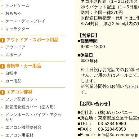
ネコポス配送（1～2日後ポ
テレビゲーム
ゆうパケット配送（1～5日後
送料：全国一律270円
おもちゃ
※配送日時指定・代引きはご
ケース・ディスプレイ
※A4封筒、厚さ2.5cm以内
キャラクター
【営業日】
アウトドア・スポーツ用品
■営業時間
9:00～18:00
アウトドア
スポーツ
■休業日
年中無休
自転車・カー用品
※土日祝はお電話でのお問い
自転車
せん。ご用の方はメールにて
します。
カー用品
※営業時間外のお問い合わせ
エアコン部材
す。
フレア配管セット
【お問い合わせ】
配管用化粧カバー（室内用）
■会社名：
(株)3Aカンパニー
ドレンホース・パイプ・アクセ
■所在地：
東京都足立区千住宮元
サリ
■TEL：
03-5284-5950
エアコン機器据付台
■FAX：
03-5284-5953
■E-mail：
info@3a-company.jp
エアコン用電材