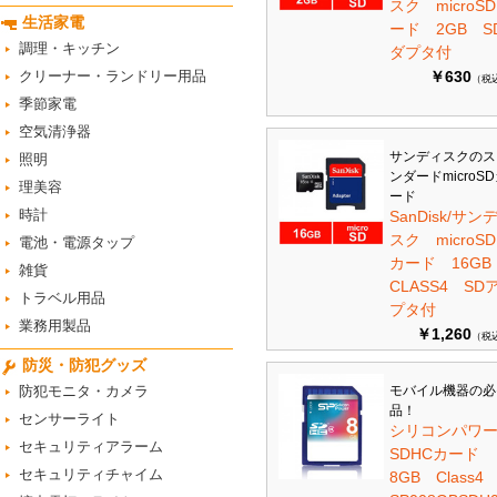
スク microS
生活家電
ード 2GB S
調理・キッチン
ダプタ付
クリーナー・ランドリー用品
￥630
（税
季節家電
空気清浄器
サンディスクのス
照明
ンダードmicroS
理美容
ード
時計
SanDisk/サン
スク microSD
電池・電源タップ
カード 16G
雑貨
CLASS4 SD
トラベル用品
プタ付
業務用製品
￥1,260
（税
防災・防犯グッズ
防犯モニタ・カメラ
モバイル機器の必
品！
センサーライト
シリコンパワ
セキュリティアラーム
SDHCカード
セキュリティチャイム
8GB Class