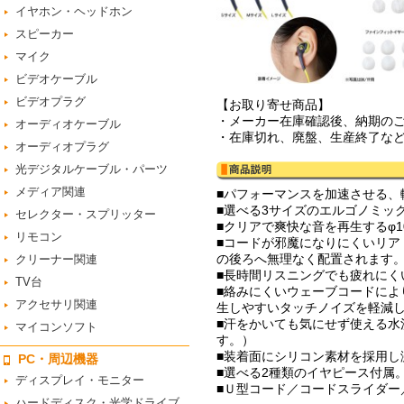
イヤホン・ヘッドホン
スピーカー
マイク
ビデオケーブル
ビデオプラグ
【お取り寄せ商品】
・メーカー在庫確認後、納期の
オーディオケーブル
・在庫切れ、廃盤、生産終了な
オーディオプラグ
光デジタルケーブル・パーツ
メディア関連
■パフォーマンスを加速させる
■選べる3サイズのエルゴノミッ
セレクター・スプリッター
■クリアで爽快な音を再生するφ
リモコン
■コードが邪魔になりにくいリ
の後ろへ無理なく配置されます
クリーナー関連
■長時間リスニングでも疲れにく
TV台
■絡みにくいウェーブコードに
アクセサリ関連
生しやすいタッチノイズを軽減
■汗をかいても気にせず使える水洗
マイコンソフト
す。）
■装着面にシリコン素材を採用し
PC・周辺機器
■選べる2種類のイヤピース付属
ディスプレイ・モニター
■Ｕ型コード／コードスライダ
ハードディスク・光学ドライブ