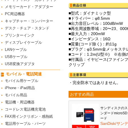
メモリーカード・アダプター
■型式：ダイナミック型
PC周辺機器
■ドライバー：φ8.5mm
キャプチャー・コンバーター
■出力音圧レベル：100dB/mW
デスク・チェア・スタンド
■再生周波数帯域：20〜23、000
■最大入力：200mW
プリンターインク
■インピーダンス：16Ω
ディスプレイケーブル
■質量(コード除く)：約11g
■プラグ：φ3.5mm金メッキステ
LANケーブル
■コード：1.2m(U型※) ※
USBケーブル
■付属品：イヤピース(ファインフ
USB変換アダプタ
クリップ
モバイル・電話関連
モバイル用ケーブル
・完全防水ではありません。
iPhone・iPad用品
おすすめ商品
モバイル用品
電話機・周辺機器
サンディスクのス
コードレス電話機充電池
ンダードmicroS
FAX用インクリボン・感熱紙
ード
SanDisk/サン
電話用ケーブル・パーツ