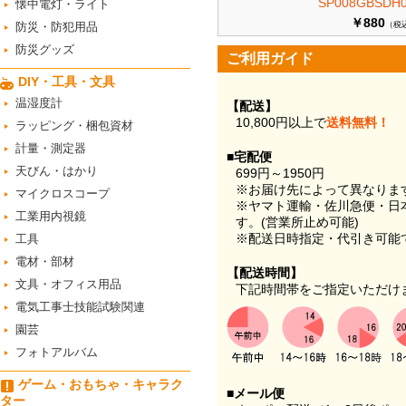
SP008GBSDH0
懐中電灯・ライト
￥880
防災・防犯用品
（税
防災グッズ
ご利用ガイド
DIY・工具・文具
温湿度計
【配送】
10,800円以上で
送料無料！
ラッピング・梱包資材
計量・測定器
■宅配便
天びん・はかり
699円～1950円
※お届け先によって異なりま
マイクロスコープ
※ヤマト運輸・佐川急便・日
工業用内視鏡
す。(営業所止め可能)
※配送日時指定・代引き可能
工具
電材・部材
【配送時間】
文具・オフィス用品
下記時間帯をご指定いただけ
電気工事士技能試験関連
園芸
フォトアルバム
ゲーム・おもちゃ・キャラク
■メール便
ター