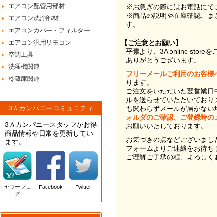
エアコン配管用部材
※お急ぎの際にはお電話にて
※商品の説明や在庫確認、ま
エアコン洗浄部材
す。
エアコンカバー・フィルター
エアコン汎用リモコン
【ご注意とお願い】
平素より、3A online st
空調工具
ありがとうございます。
洗濯機関連
フリーメールご利用のお客様
冷蔵庫関連
ります。
ご注文をいただいた翌営業日
ルを送らせていただいており
3Ａカンパニーコミュニティ
も関わらずメールが届かない
ォルダのご確認、ご登録時の
3Ａカンパニースタッフがお得
お願いいたしております。
商品情報や日常を更新してい
お気づきの点などございまし
ます。
フォームよりご連絡をお待ち
ご理解ご了承の程、よろしく
ヤフーブロ
Facebook
Twitter
グ