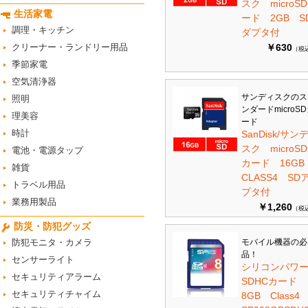
スク microS
生活家電
ード 2GB S
調理・キッチン
ダプタ付
クリーナー・ランドリー用品
￥630
（税
季節家電
空気清浄器
サンディスクのス
照明
ンダードmicroS
理美容
ード
時計
SanDisk/サン
スク microSD
電池・電源タップ
カード 16G
雑貨
CLASS4 SD
トラベル用品
プタ付
業務用製品
￥1,260
（税
防災・防犯グッズ
防犯モニタ・カメラ
モバイル機器の必
品！
センサーライト
シリコンパワ
セキュリティアラーム
SDHCカード
セキュリティチャイム
8GB Class