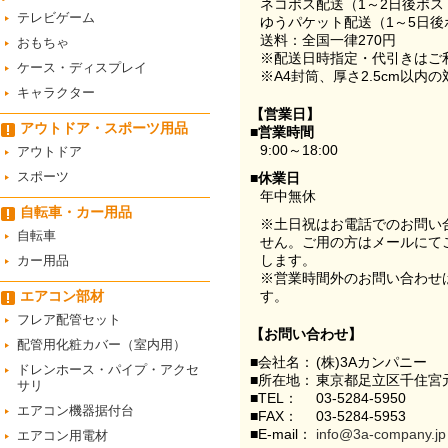
ネコポス配送（1～2日後ポ
テレビゲーム
ゆうパケット配送（1～5日後
送料：全国一律270円
おもちゃ
※配送日時指定・代引きはご
ケース・ディスプレイ
※A4封筒、厚さ2.5cm以内
キャラクター
【営業日】
アウトドア・スポーツ用品
■営業時間
9:00～18:00
アウトドア
スポーツ
■休業日
年中無休
自転車・カー用品
※土日祝はお電話でのお問い
自転車
せん。ご用の方はメールにて
します。
カー用品
※営業時間外のお問い合わせ
エアコン部材
す。
フレア配管セット
【お問い合わせ】
配管用化粧カバー（室内用）
■会社名：
(株)3Aカンパニー
ドレンホース・パイプ・アクセ
■所在地：
東京都足立区千住宮元
サリ
■TEL：
03-5284-5950
エアコン機器据付台
■FAX：
03-5284-5953
■E-mail：
info@3a-company.jp
エアコン用電材