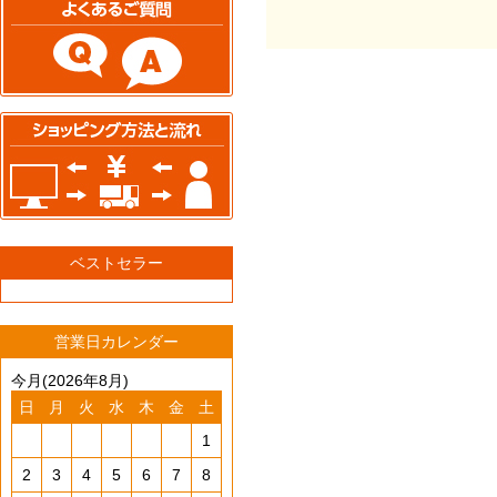
ベストセラー
営業日カレンダー
今月(2026年8月)
日
月
火
水
木
金
土
1
2
3
4
5
6
7
8