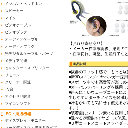
イヤホン・ヘッドホン
スピーカー
マイク
ビデオケーブル
ビデオプラグ
オーディオケーブル
【お取り寄せ商品】
オーディオプラグ
・メーカー在庫確認後、納期の
光デジタルケーブル・パーツ
・在庫切れ、廃盤、生産終了な
メディア関連
セレクター・スプリッター
■抜群のフィット感で、もっと駆
リモコン
■新3Dスイングイヤハンガー採
■スポーツ中でも高音質が楽しめる
クリーナー関連
■オーバルラバーリングを採用し
TV台
■絡みにくいウェーブコードに
アクセサリ関連
生しやすいタッチノイズを軽減
■汗をかいても気にせず使える水洗
マイコンソフト
す。）
■装着面にシリコン素材を採用し
PC・周辺機器
■選べる2種類のイヤピース付属
ディスプレイ・モニター
■Ｕ型コード／コードスライダ
ハードディスク・光学ドライブ