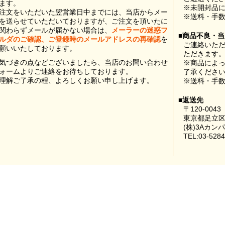
ます。
※未開封品
注文をいただいた翌営業日中までには、当店からメー
※送料・手
を送らせていただいておりますが、ご注文を頂いたに
関わらずメールが届かない場合は、
メーラーの迷惑フ
■商品不良・
ルダのご確認、ご登録時のメールアドレスの再確認
を
ご連絡いた
願いいたしております。
ただきます
気づきの点などございましたら、当店のお問い合わせ
※商品によ
ォームよりご連絡をお待ちしております。
了承くださ
理解ご了承の程、よろしくお願い申し上げます。
※送料・手
■返送先
〒120-0043
東京都足立区
(株)3Aカン
TEL:03-5284