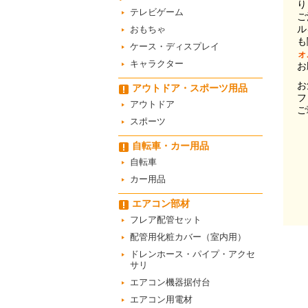
り
テレビゲーム
ご
ル
おもちゃ
も
ケース・ディスプレイ
ォ
キャラクター
お
お
アウトドア・スポーツ用品
フ
アウトドア
ご
スポーツ
自転車・カー用品
自転車
カー用品
エアコン部材
フレア配管セット
配管用化粧カバー（室内用）
ドレンホース・パイプ・アクセ
サリ
エアコン機器据付台
エアコン用電材