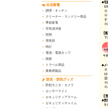
■宅
生活家電
6
調理・キッチン
※
※
クリーナー・ランドリー用品
す
季節家電
※
空気清浄器
【
照明
下
理美容
時計
電池・電源タップ
雑貨
トラベル用品
■メ
ネ
業務用製品
ゆ
送
防災・防犯グッズ
※
防犯モニタ・カメラ
※
センサーライト
【
セキュリティアラーム
■営
セキュリティチャイム
9: