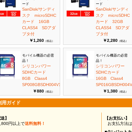
ード
ード
SanDisk/サンディ
SanDisk/サンディ
スク microSDHC
スク microSDHC
カード 16GB
カード 32GB
CLASS4 SDアダ
CLASS4 SDアダ
プタ付
プタ付
￥1,260
￥2,280
（税込）
（税込）
モバイル機器の必需
モバイル機器の必需
品！
品！
シリコンパワー
シリコンパワー
SDHCカード
SDHCカード
8GB Class4
16GB Class4
SP008GBSDH004V10
SP016GBSDH004V
￥880
￥1,380
（税込）
（税込）
利用ガイド
配送】
【お支払い】
0,800円以上で
送料無料！
お支払方法
■クレジット