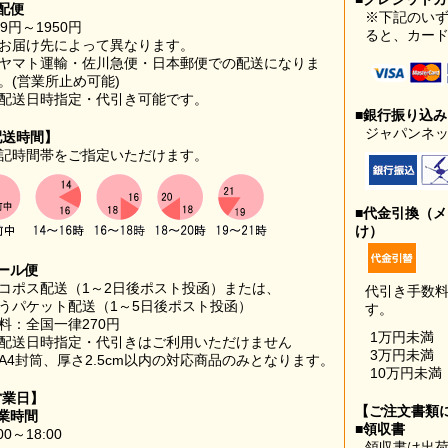
配便
※下記のい
99円～1950円
ると、カー
お届け先によって異なります。
ヤマト運輸・佐川急便・日本郵便での配送になりま
。(営業所止め可能)
配送日時指定・代引き可能です。
■銀行振り込
ジャパンネッ
配送時間】
記時間帯をご指定いただけます。
■代金引換（
け）
ール便
コポス配送（1～2日後ポスト投函）または、
代引き手数
うパケット配送（1～5日後ポスト投函）
す。
料：全国一律270円
1万円未満
配送日時指定・代引きはご利用いただけません
3万円未満
A4封筒、厚さ2.5cm以内の対応商品のみとなります。
10万円未満
営業日】
【ご注文書類
業時間
■領収書
00～18:00
領収書は出荷