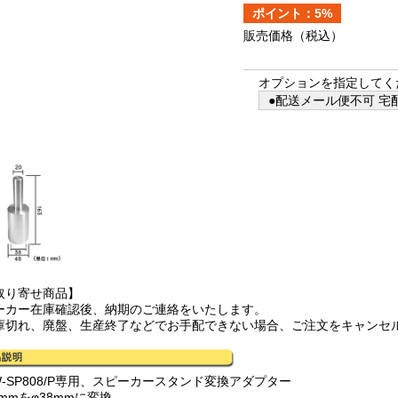
ポイント：5%
販売価格
（税込）
オプションを指定してく
●配送メール便不可 宅
取り寄せ商品】
ーカー在庫確認後、納期のご連絡をいたします。
庫切れ、廃盤、生産終了などでお手配できない場合、ご注文をキャンセ
W-SP808/P専用、スピーカースタンド変換アダプター
0mmをφ38mmに変換。