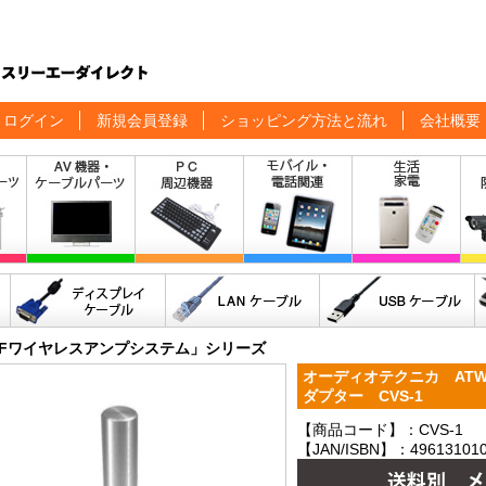
ログイン
新規会員登録
ショッピング方法と流れ
会社概要
HFワイヤレスアンプシステム」シリーズ
オーディオテクニカ ATW
ダプター CVS-1
【商品コード】：CVS-1
【JAN/ISBN】：496131010