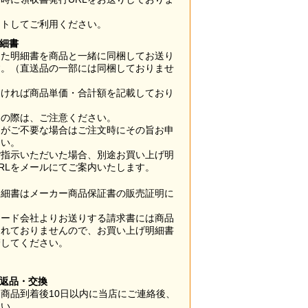
ウトしてご利用ください。
明細書
した明細書を商品と一緒に同梱してお送り
す。（直送品の一部には同梱しておりませ
なければ商品単価・合計額を記載しており
用の際は、ご注意ください。
梱がご不要な場合はご注文時にその旨お申
さい。
ご指示いただいた場合、別途お買い上げ明
RLをメールにてご案内いたします。
明細書はメーカー商品保証書の販売証明に
カード会社よりお送りする請求書には商品
されておりませんので、お買い上げ明細書
管してください。
】
の返品・交換
商品到着後10日以内に当店にご連絡後、
さい。