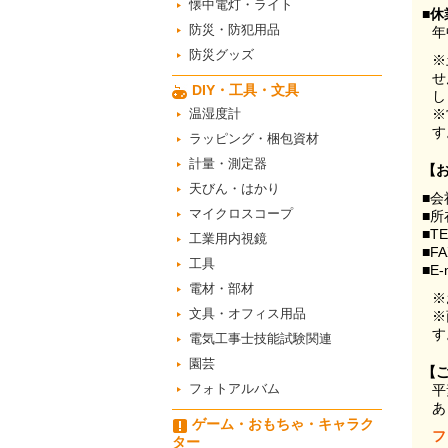
懐中電灯・ライト
■休
防災・防犯用品
年
防災グッズ
※
せ
DIY・工具・文具
し
温湿度計
※
す
ラッピング・梱包資材
計量・測定器
【
天びん・はかり
■会
マイクロスコープ
■所
■T
工業用内視鏡
■F
工具
■E-
電材・部材
※
文具・オフィス用品
※
す
電気工事士技能試験関連
園芸
【
フォトアルバム
平
あ
ゲーム・おもちゃ・キャラク
フ
ター