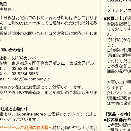
業日
す。
中無休
プリントア
土日祝はお電話でのお問い合わせ対応は致しておりま
■お買い上げ
ん。ご用の方はメールにてご連絡いただければ対応致
金額を記載
ます。
しておりま
営業時間外のお問い合わせは翌営業日に対応いたしま
ん。）
。
特に指定が
ます。
お問い合わせ】
ご贈答の利
明細書の同
社名：
(株)3Aカンパニー
し付けくだ
在地：
東京都足立区千住宮元町1-11 太成宮元ビル
ご不要な旨
EL：
03-5284-5950
細書の発行U
AX：
03-5284-5953
mail：
info@3a-company.jp
お買い上げ
お急ぎの際にはお電話にてご対応いたします。
なります。
商品の説明や在庫確認、まとめ買いのご相談も承りま
クレジット
。
明細は記載
は大切に保
ご注意とお願い】
素より、3A online storeをご愛顧いただきまして誠に
【返品・交換
りがとうございます。
■お客様都合
ご希望の際は
リーメールご利用のお客様へ
特にお願い申し上げてお
ご返送くだ