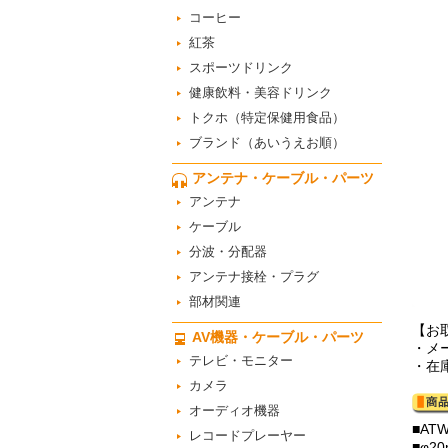
コーヒー
紅茶
スポーツドリンク
健康飲料・美容ドリンク
トクホ（特定保健用食品）
ブランド（あいうえお順）
アンテナ・ケーブル・パーツ
アンテナ
ケーブル
分波・分配器
アンテナ接栓・プラグ
部材関連
【お
AV機器・ケーブル・パーツ
・メ
テレビ・モニター
・在
カメラ
オーディオ機器
■AT
レコードプレーヤー
■φ2