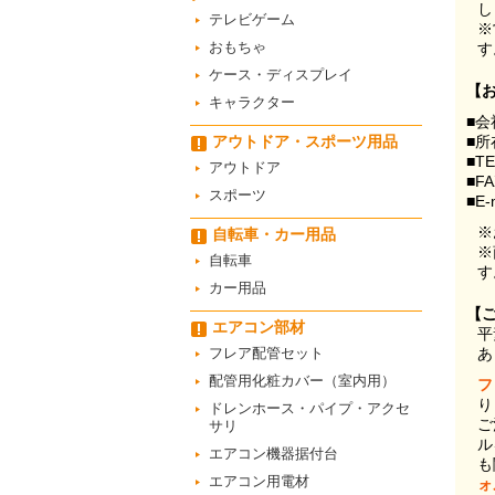
し
テレビゲーム
※
おもちゃ
す
ケース・ディスプレイ
【
キャラクター
■会
アウトドア・スポーツ用品
■所
■T
アウトドア
■F
スポーツ
■E-
※
自転車・カー用品
※
自転車
す
カー用品
【
エアコン部材
平
フレア配管セット
あ
配管用化粧カバー（室内用）
フ
り
ドレンホース・パイプ・アクセ
ご
サリ
ル
エアコン機器据付台
も
エアコン用電材
ォ