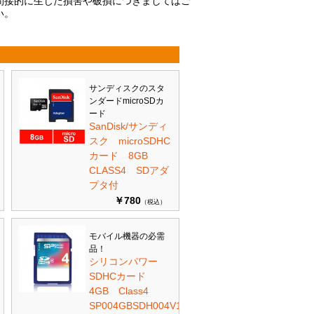
間接的に生じた損害や破損につきましてはご
い。
サンディスクのスタ
ンダードmicroSDカ
ード
SanDisk/サンディ
スク microSDHC
カード 8GB
CLASS4 SDアダ
プタ付
￥780
（税込）
モバイル機器の必需
品！
シリコンパワー
SDHCカード
4GB Class4
SP004GBSDH004V10