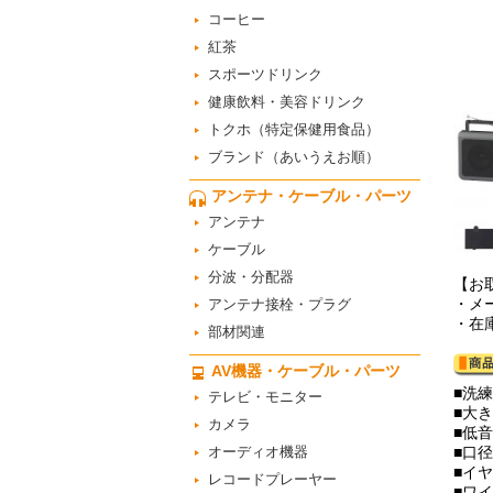
コーヒー
紅茶
スポーツドリンク
健康飲料・美容ドリンク
トクホ（特定保健用食品）
ブランド（あいうえお順）
アンテナ・ケーブル・パーツ
アンテナ
ケーブル
分波・分配器
【お
・メ
アンテナ接栓・プラグ
・在
部材関連
AV機器・ケーブル・パーツ
■洗
テレビ・モニター
■大
カメラ
■低
オーディオ機器
■口
■イ
レコードプレーヤー
■ワ