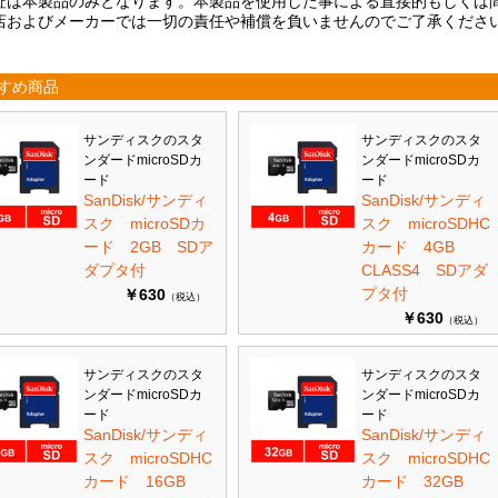
証は本製品のみとなります。本製品を使用した事による直接的もしくは
店およびメーカーでは一切の責任や補償を負いませんのでご了承くださ
すめ商品
サンディスクのスタ
サンディスクのスタ
ンダードmicroSDカ
ンダードmicroSDカ
ード
ード
SanDisk/サンディ
SanDisk/サンディ
スク microSDカ
スク microSDHC
ード 2GB SDア
カード 4GB
ダプタ付
CLASS4 SDアダ
プタ付
￥630
（税込）
￥630
（税込）
サンディスクのスタ
サンディスクのスタ
ンダードmicroSDカ
ンダードmicroSDカ
ード
ード
SanDisk/サンディ
SanDisk/サンディ
スク microSDHC
スク microSDHC
カード 16GB
カード 32GB