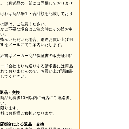
す。（直送品の一部には同梱しておりませ
なければ商品単価・合計額を記載しており
用の際は、ご注意ください。
梱がご不要な場合はご注文時にその旨お申
さい。
ご指示いただいた場合、別途お買い上げ明
RLをメールにてご案内いたします。
明細書はメーカー商品保証書の販売証明に
カード会社よりお送りする請求書には商品
されておりませんので、お買い上げ明細書
管してください。
】
の返品・交換
商品到着後10日以内に当店にご連絡後、
さい。
に限ります。
数料はお客様ご負担となります。
当店都合による返品・交換