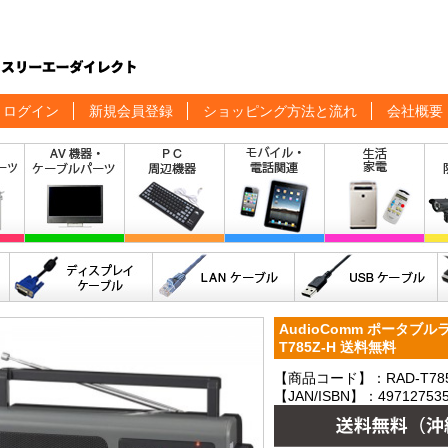
ログイン
新規会員登録
ショッピング方法と流れ
会社概要
AudioComm ポータブルラジ
T785Z-H 送料無料
【商品コード】：RAD-T785
【JAN/ISBN】：497127535