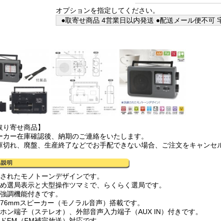
オプションを指定してください。
●取寄せ商品 4営業日以内発送 ●配送メール便不可 宅
取り寄せ商品】
ーカー在庫確認後、納期のご連絡をいたします。
庫切れ、廃盤、生産終了などでお手配できない場合、ご注文をキャンセ
練されたモノトーンデザインです。
きめ選局表示と大型操作ツマミで、らくらく選局です。
音強調機能付きです。
径76mmスピーカー（モノラル音声）搭載です。
ヤホン端子（ステレオ）、外部音声入力端子（AUX IN）付きです。
イドFM（FM補完放送）対応です。