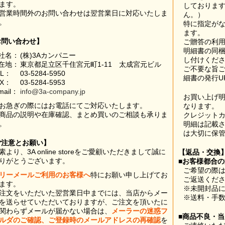
ます。
しておりま
営業時間外のお問い合わせは翌営業日に対応いたしま
ん。）
。
特に指定が
ます。
お問い合わせ】
ご贈答の利
明細書の同
社名：
(株)3Aカンパニー
し付けくだ
在地：
東京都足立区千住宮元町1-11 太成宮元ビル
ご不要な旨
EL：
03-5284-5950
細書の発行U
AX：
03-5284-5953
mail：
info@3a-company.jp
お買い上げ
お急ぎの際にはお電話にてご対応いたします。
なります。
商品の説明や在庫確認、まとめ買いのご相談も承りま
クレジット
。
明細は記載
は大切に保
ご注意とお願い】
素より、3A online storeをご愛顧いただきまして誠に
【返品・交換
りがとうございます。
■お客様都合
ご希望の際は
リーメールご利用のお客様へ
特にお願い申し上げてお
ご返送くだ
ます。
※未開封品
注文をいただいた翌営業日中までには、当店からメー
※送料・手
を送らせていただいておりますが、ご注文を頂いたに
関わらずメールが届かない場合は、
メーラーの迷惑フ
■商品不良・
ルダのご確認、ご登録時のメールアドレスの再確認
を