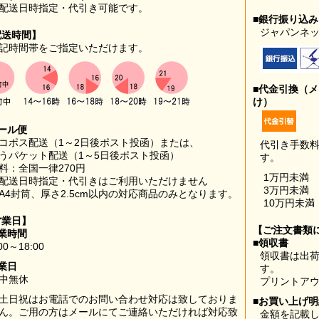
配送日時指定・代引き可能です。
■銀行振り込
ジャパンネッ
配送時間】
記時間帯をご指定いただけます。
■代金引換（
け）
ール便
コポス配送（1～2日後ポスト投函）または、
代引き手数
うパケット配送（1～5日後ポスト投函）
す。
料：全国一律270円
1万円未満
配送日時指定・代引きはご利用いただけません
3万円未満
A4封筒、厚さ2.5cm以内の対応商品のみとなります。
10万円未満
営業日】
【ご注文書類
業時間
■領収書
00～18:00
領収書は出荷
業日
す。
中無休
プリントア
土日祝はお電話でのお問い合わせ対応は致しておりま
■お買い上げ
ん。ご用の方はメールにてご連絡いただければ対応致
金額を記載