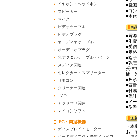
イヤホン・ヘッドホン
■電
■コ
スピーカー
■本
マイク
ビデオケーブル
ビデオプラグ
■電源
■消
オーディオケーブル
■受信
オーディオプラグ
■定格
光デジタルケーブル・パーツ
■端
■乾
メディア関連
受信/
セレクター・スプリッター
間、
■外
リモコン
■質
クリーナー関連
■付
TV台
■保
■メ
アクセサリ関連
■型番
マイコンソフト
PC・周辺機器
・本
ディスプレイ・モニター
お、
ハードディスク・光学ドライブ