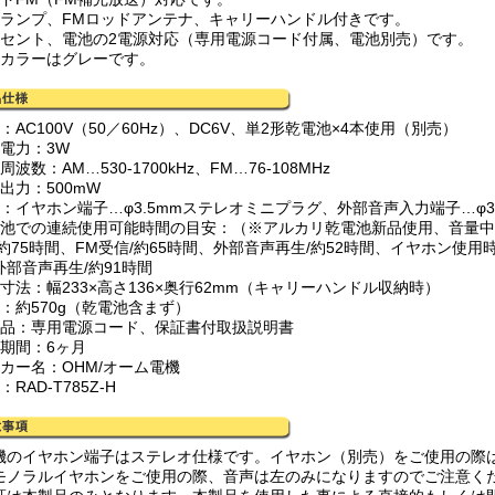
源ランプ、FMロッドアンテナ、キャリーハンドル付きです。
ンセント、電池の2電源対応（専用電源コード付属、電池別売）です。
体カラーはグレーです。
：AC100V（50／60Hz）、DC6V、単2形乾電池×4本使用（別売）
費電力：3W
周波数：AM…530-1700kHz、FM…76-108MHz
出力：500mW
子：イヤホン端子…φ3.5mmステレオミニプラグ、外部音声入力端子…φ3
電池での連続使用可能時間の目安：（※アルカリ乾電池新品使用、音量中
約75時間、FM受信/約65時間、外部音声再生/約52時間、イヤホン使用時…
外部音声再生/約91時間
形寸法：幅233×高さ136×奥行62mm（キャリーハンドル収納時）
量：約570g（乾電池含まず）
属品：専用電源コード、保証書付取扱説明書
証期間：6ヶ月
ーカー名：OHM/オーム電機
：RAD-T785Z-H
機のイヤホン端子はステレオ仕様です。イヤホン（別売）をご使用の際
モノラルイヤホンをご使用の際、音声は左のみになりますのでご注意く