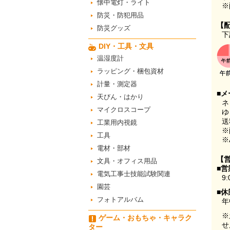
懐中電灯・ライト
※
防災・防犯用品
【
防災グッズ
下
DIY・工具・文具
温湿度計
ラッピング・梱包資材
計量・測定器
■メ
天びん・はかり
ネ
マイクロスコープ
ゆ
送
工業用内視鏡
※
工具
※
電材・部材
【
文具・オフィス用品
■営
電気工事士技能試験関連
9:
園芸
■休
フォトアルバム
年
※
ゲーム・おもちゃ・キャラク
せ
ター