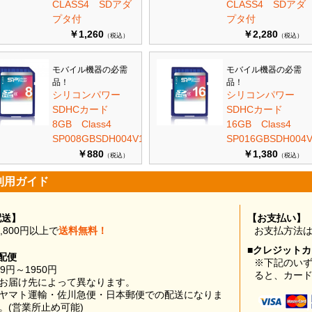
CLASS4 SDアダ
CLASS4 SDアダ
プタ付
プタ付
￥1,260
￥2,280
（税込）
（税込）
モバイル機器の必需
モバイル機器の必需
品！
品！
シリコンパワー
シリコンパワー
SDHCカード
SDHCカード
8GB Class4
16GB Class4
SP008GBSDH004V10
SP016GBSDH004V
￥880
￥1,380
（税込）
（税込）
利用ガイド
配送】
【お支払い】
0,800円以上で
送料無料！
お支払方法
■クレジット
配便
※下記のい
99円～1950円
ると、カー
お届け先によって異なります。
ヤマト運輸・佐川急便・日本郵便での配送になりま
。(営業所止め可能)