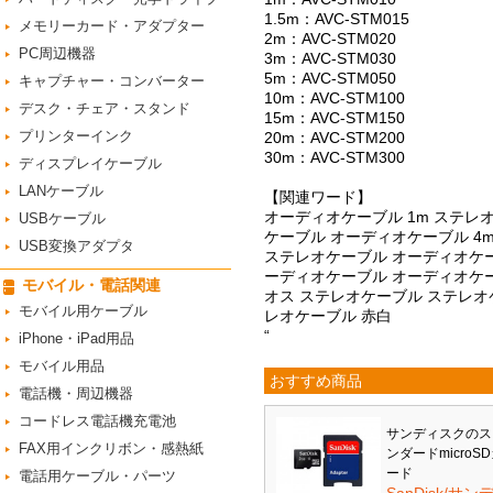
1.5m：AVC-STM015
メモリーカード・アダプター
2m：AVC-STM020
PC周辺機器
3m：AVC-STM030
5m：AVC-STM050
キャプチャー・コンバーター
10m：AVC-STM100
デスク・チェア・スタンド
15m：AVC-STM150
プリンターインク
20m：AVC-STM200
30m：AVC-STM300
ディスプレイケーブル
LANケーブル
【関連ワード】
オーディオケーブル 1m ステレ
USBケーブル
ケーブル オーディオケーブル 4
USB変換アダプタ
ステレオケーブル オーディオケーブ
ーディオケーブル オーディオケー
モバイル・電話関連
オス ステレオケーブル ステレオケ
モバイル用ケーブル
レオケーブル 赤白
“
iPhone・iPad用品
モバイル用品
おすすめ商品
電話機・周辺機器
コードレス電話機充電池
サンディスクのス
FAX用インクリボン・感熱紙
ンダードmicroS
ード
電話用ケーブル・パーツ