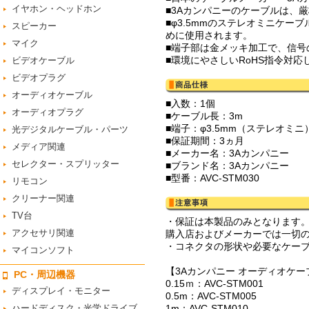
イヤホン・ヘッドホン
■3Aカンパニーのケーブルは、
■φ3.5mmのステレオミニケ
スピーカー
めに使用されます。
マイク
■端子部は金メッキ加工で、信号
■環境にやさしいRoHS指令対
ビデオケーブル
ビデオプラグ
オーディオケーブル
■入数：1個
オーディオプラグ
■ケーブル長：3m
■端子：φ3.5mm（ステレオミニ
光デジタルケーブル・パーツ
■保証期間：3ヵ月
メディア関連
■メーカー名：3Aカンパニー
セレクター・スプリッター
■ブランド名：3Aカンパニー
■型番：AVC-STM030
リモコン
クリーナー関連
TV台
・保証は本製品のみとなります
アクセサリ関連
購入店およびメーカーでは一切
・コネクタの形状や必要なケー
マイコンソフト
【3Aカンパニー オーディオケー
PC・周辺機器
0.15ｍ：AVC-STM001
ディスプレイ・モニター
0.5m：AVC-STM005
ハードディスク・光学ドライブ
1m：AVC-STM010