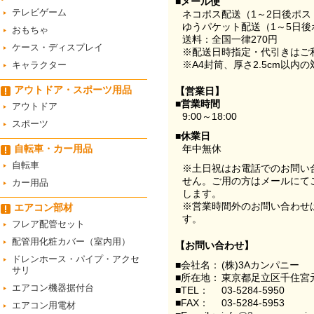
■メール便
テレビゲーム
ネコポス配送（1～2日後ポ
ゆうパケット配送（1～5日後
おもちゃ
送料：全国一律270円
ケース・ディスプレイ
※配送日時指定・代引きはご
※A4封筒、厚さ2.5cm以内
キャラクター
アウトドア・スポーツ用品
【営業日】
■営業時間
アウトドア
9:00～18:00
スポーツ
■休業日
自転車・カー用品
年中無休
自転車
※土日祝はお電話でのお問い
せん。ご用の方はメールにて
カー用品
します。
※営業時間外のお問い合わせ
エアコン部材
す。
フレア配管セット
配管用化粧カバー（室内用）
【お問い合わせ】
ドレンホース・パイプ・アクセ
■会社名：
(株)3Aカンパニー
サリ
■所在地：
東京都足立区千住宮元
エアコン機器据付台
■TEL：
03-5284-5950
■FAX：
03-5284-5953
エアコン用電材