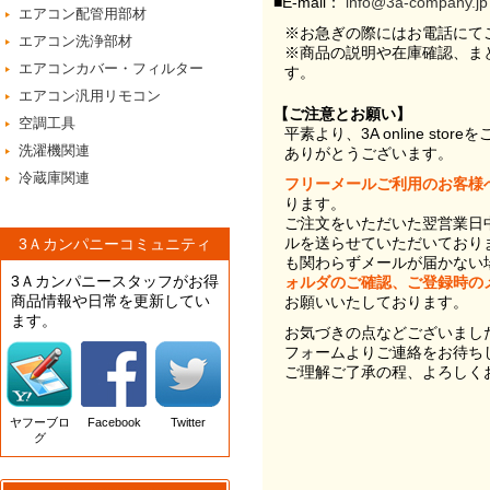
■E-mail：
info@3a-company.jp
エアコン配管用部材
※お急ぎの際にはお電話にて
エアコン洗浄部材
※商品の説明や在庫確認、ま
エアコンカバー・フィルター
す。
エアコン汎用リモコン
【ご注意とお願い】
空調工具
平素より、3A online st
洗濯機関連
ありがとうございます。
冷蔵庫関連
フリーメールご利用のお客様
ります。
ご注文をいただいた翌営業日
ルを送らせていただいており
3Ａカンパニーコミュニティ
も関わらずメールが届かない
3Ａカンパニースタッフがお得
ォルダのご確認、ご登録時の
商品情報や日常を更新してい
お願いいたしております。
ます。
お気づきの点などございまし
フォームよりご連絡をお待ち
ご理解ご了承の程、よろしく
ヤフーブロ
Facebook
Twitter
グ