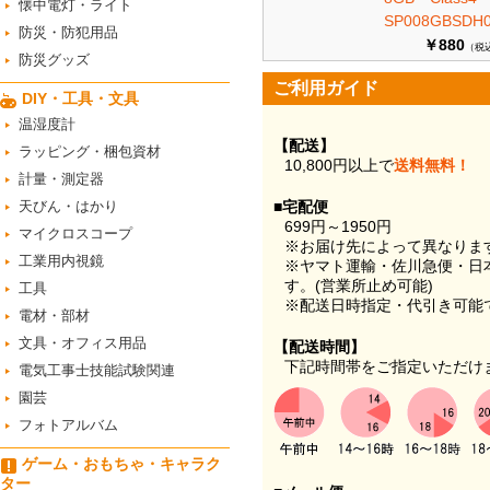
懐中電灯・ライト
SP008GBSDH0
防災・防犯用品
￥880
（税
防災グッズ
ご利用ガイド
DIY・工具・文具
温湿度計
【配送】
ラッピング・梱包資材
10,800円以上で
送料無料！
計量・測定器
天びん・はかり
■宅配便
699円～1950円
マイクロスコープ
※お届け先によって異なりま
工業用内視鏡
※ヤマト運輸・佐川急便・日
す。(営業所止め可能)
工具
※配送日時指定・代引き可能
電材・部材
文具・オフィス用品
【配送時間】
下記時間帯をご指定いただけ
電気工事士技能試験関連
園芸
フォトアルバム
ゲーム・おもちゃ・キャラク
ター