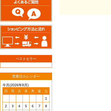
ベストセラー
営業日カレンダー
今月(2026年8月)
日
月
火
水
木
金
土
1
2
3
4
5
6
7
8