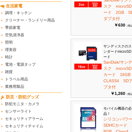
SanDisk/サン
生活家電
スク microS
ード 2GB S
調理・キッチン
ダプタ付
クリーナー・ランドリー用品
￥630
（税
季節家電
空気清浄器
照明
サンディスクのス
理美容
ンダードmicroS
時計
ード
SanDisk/サン
電池・電源タップ
スク microSD
雑貨
カード 16G
トラベル用品
CLASS4 SD
業務用製品
プタ付
￥1,260
（税
防災・防犯グッズ
防犯モニタ・カメラ
モバイル機器の必
センサーライト
品！
セキュリティアラーム
シリコンパワ
SDHCカード
セキュリティチャイム
8GB Class