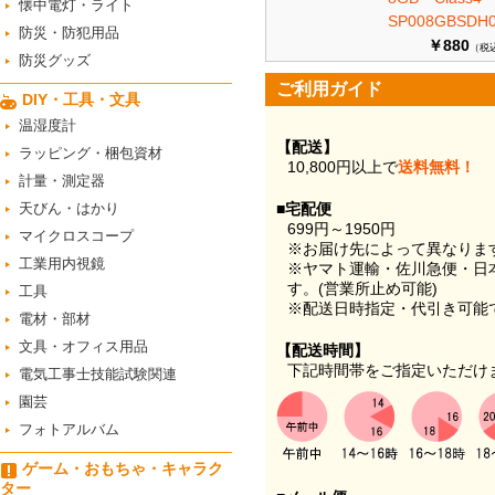
懐中電灯・ライト
SP008GBSDH0
防災・防犯用品
￥880
（税
防災グッズ
ご利用ガイド
DIY・工具・文具
温湿度計
【配送】
ラッピング・梱包資材
10,800円以上で
送料無料！
計量・測定器
天びん・はかり
■宅配便
699円～1950円
マイクロスコープ
※お届け先によって異なりま
工業用内視鏡
※ヤマト運輸・佐川急便・日
す。(営業所止め可能)
工具
※配送日時指定・代引き可能
電材・部材
文具・オフィス用品
【配送時間】
下記時間帯をご指定いただけ
電気工事士技能試験関連
園芸
フォトアルバム
ゲーム・おもちゃ・キャラク
ター