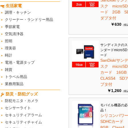
SanDisk/サン
生活家電
スク microS
ード 2GB S
調理・キッチン
ダプタ付
クリーナー・ランドリー用品
￥630
（税
季節家電
空気清浄器
照明
サンディスクのス
理美容
ンダードmicroS
時計
ード
SanDisk/サン
電池・電源タップ
スク microSD
雑貨
カード 16G
トラベル用品
CLASS4 SD
業務用製品
プタ付
￥1,260
（税
防災・防犯グッズ
防犯モニタ・カメラ
モバイル機器の必
センサーライト
品！
セキュリティアラーム
シリコンパワ
SDHCカード
セキュリティチャイム
8GB Class