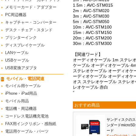
1.5m：AVC-STM015
メモリーカード・アダプター
2m：AVC-STM020
PC周辺機器
3m：AVC-STM030
5m：AVC-STM050
キャプチャー・コンバーター
10m：AVC-STM100
デスク・チェア・スタンド
15m：AVC-STM150
プリンターインク
20m：AVC-STM200
30m：AVC-STM300
ディスプレイケーブル
LANケーブル
【関連ワード】
オーディオケーブル 1m ステレ
USBケーブル
ケーブル オーディオケーブル 4
USB変換アダプタ
ステレオケーブル オーディオケーブ
ーディオケーブル オーディオケー
モバイル・電話関連
オス ステレオケーブル ステレオケ
モバイル用ケーブル
レオケーブル 赤白
“
iPhone・iPad用品
モバイル用品
おすすめ商品
電話機・周辺機器
コードレス電話機充電池
サンディスクのス
FAX用インクリボン・感熱紙
ンダードmicroS
ード
電話用ケーブル・パーツ