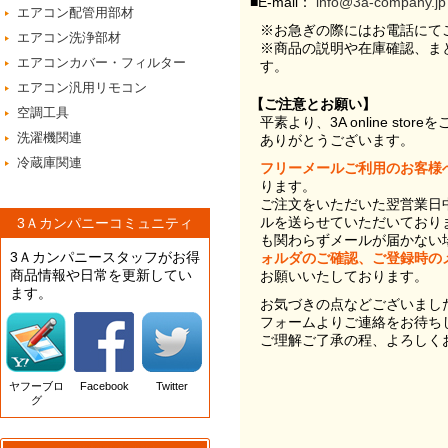
■E-mail：
info@3a-company.jp
エアコン配管用部材
※お急ぎの際にはお電話にて
エアコン洗浄部材
※商品の説明や在庫確認、ま
エアコンカバー・フィルター
す。
エアコン汎用リモコン
【ご注意とお願い】
空調工具
平素より、3A online st
洗濯機関連
ありがとうございます。
冷蔵庫関連
フリーメールご利用のお客様
ります。
ご注文をいただいた翌営業日
ルを送らせていただいており
3Ａカンパニーコミュニティ
も関わらずメールが届かない
3Ａカンパニースタッフがお得
ォルダのご確認、ご登録時の
商品情報や日常を更新してい
お願いいたしております。
ます。
お気づきの点などございまし
フォームよりご連絡をお待ち
ご理解ご了承の程、よろしく
ヤフーブロ
Facebook
Twitter
グ