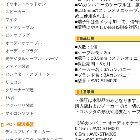
イヤホン・ヘッドホン
■3Aカンパニーのケーブルは、
■φ3.5mmのステレオミニケ
スピーカー
めに使用されます。
マイク
■端子部は金メッキ加工で、信号
■環境にやさしいRoHS指令対
ビデオケーブル
ビデオプラグ
オーディオケーブル
■入数：1個
オーディオプラグ
■ケーブル長：2m
■端子：φ3.5mm（ステレオミニ
光デジタルケーブル・パーツ
■保証期間：3ヵ月
メディア関連
■メーカー名：3Aカンパニー
セレクター・スプリッター
■ブランド名：3Aカンパニー
■型番：AVC-STM020
リモコン
クリーナー関連
TV台
・保証は本製品のみとなります
アクセサリ関連
購入店およびメーカーでは一切
・コネクタの形状や必要なケー
マイコンソフト
【3Aカンパニー オーディオケー
PC・周辺機器
0.15ｍ：AVC-STM001
ディスプレイ・モニター
0.5m：AVC-STM005
ハードディスク・光学ドライブ
1m：AVC-STM010