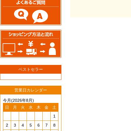
ベストセラー
営業日カレンダー
今月(2026年8月)
日
月
火
水
木
金
土
1
2
3
4
5
6
7
8