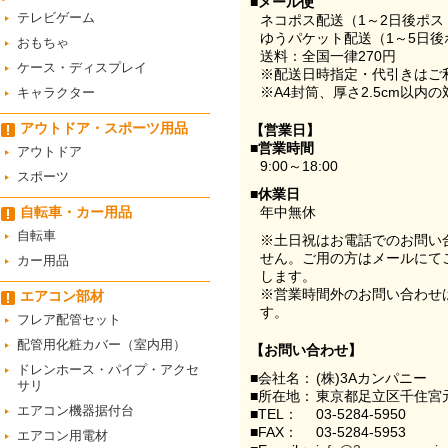
■メール便
テレビゲーム
ネコポス配送（1～2日後ポ
ゆうパケット配送（1～5日後
おもちゃ
送料：全国一律270円
ケース・ディスプレイ
※配送日時指定・代引きはご
※A4封筒、厚さ2.5cm以内
キャラクター
アウトドア・スポーツ用品
【営業日】
■営業時間
アウトドア
9:00～18:00
スポーツ
■休業日
自転車・カー用品
年中無休
自転車
※土日祝はお電話でのお問い
せん。ご用の方はメールにて
カー用品
します。
※営業時間外のお問い合わせ
エアコン部材
す。
フレア配管セット
配管用化粧カバー（室内用）
【お問い合わせ】
ドレンホース・パイプ・アクセ
■会社名：
(株)3Aカンパニー
サリ
■所在地：
東京都足立区千住宮元
エアコン機器据付台
■TEL：
03-5284-5950
■FAX：
03-5284-5953
エアコン用電材