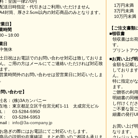
料：全国一律270円
1万円未満
配送日時指定・代引きはご利用いただけません
3万円未満
A4封筒、厚さ2.5cm以内の対応商品のみとなります。
10万円未満
営業日】
【ご注文書類
業時間
■領収書
00～18:00
領収書は出荷
業日
す。
中無休
プリントア
土日祝はお電話でのお問い合わせ対応は致しておりま
■お買い上げ
ん。ご用の方はメールにてご連絡いただければ対応致
金額を記載
ます。
しておりま
営業時間外のお問い合わせは翌営業日に対応いたしま
ん。）
。
特に指定が
ます。
お問い合わせ】
ご贈答の利
明細書の同
社名：
(株)3Aカンパニー
し付けくだ
在地：
東京都足立区千住宮元町1-11 太成宮元ビル
ご不要な旨
EL：
03-5284-5950
細書の発行U
AX：
03-5284-5953
mail：
info@3a-company.jp
お買い上げ
お急ぎの際にはお電話にてご対応いたします。
なります。
商品の説明や在庫確認、まとめ買いのご相談も承りま
クレジット