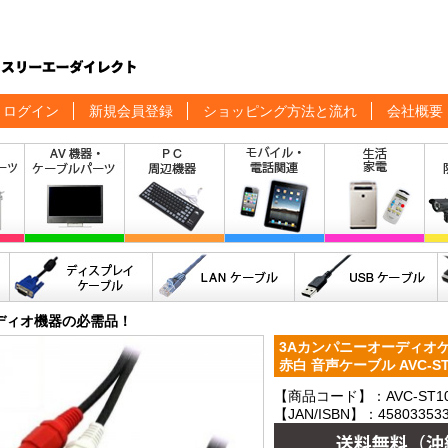
ログイン
新規会員登録
ショッピング方法と流れ
会社概要
ディオ機器の必需品！
3Aカンパニーオーディオケー
赤白 音声ケーブル AVC-S
【商品コード】：AVC-ST1
【JAN/ISBN】：458033533