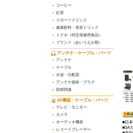
コーヒー
紅茶
スポーツドリンク
健康飲料・美容ドリンク
トクホ（特定保健用食品）
ブランド（あいうえお順）
アンテナ・ケーブル・パーツ
アンテナ
ケーブル
分波・分配器
アンテナ接栓・プラグ
部材関連
AV機器・ケーブル・パーツ
テレビ・モニター
カメラ
オーディオ機器
■日
■3
レコードプレーヤー
■赤