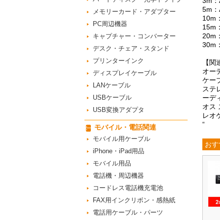
3m：A
5m：A
メモリーカード・アダプター
10m：
PC周辺機器
15m：
20m：
キャプチャー・コンバーター
30m：
デスク・チェア・スタンド
プリンターインク
【関
オー
ディスプレイケーブル
ケー
LANケーブル
ステ
USBケーブル
ーデ
オス 
USB変換アダプタ
レオ
“
モバイル・電話関連
モバイル用ケーブル
おす
iPhone・iPad用品
モバイル用品
電話機・周辺機器
コードレス電話機充電池
FAX用インクリボン・感熱紙
電話用ケーブル・パーツ