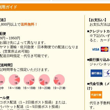
利用ガイド
配送】
【お支払い】
0,800円以上で
送料無料！
お支払方法
■クレジット
配便
※下記のい
99円～1950円
ると、カー
お届け先によって異なります。
ヤマト運輸・佐川急便・日本郵便での配送になりま
。(営業所止め可能)
配送日時指定・代引き可能です。
■銀行振り込
ジャパンネッ
配送時間】
記時間帯をご指定いただけます。
■代金引換（
け）
ール便
コポス配送（1～2日後ポスト投函）または、
代引き手数
うパケット配送（1～5日後ポスト投函）
す。