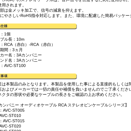
使用されます。
子部は金メッキ加工で、信号の減衰を抑えます。
境にやさしいRoHS指令対応します。また、環境に配慮した簡易パッケ
：1個
ブル長：10m
：RCA（赤白）-RCA（赤白）
証期間：3ヵ月
ーカー名：3Aカンパニー
ランド名：3Aカンパニー
：AVC-ST100
証は本製品のみとなります。本製品を使用した事による直接的もしくは
店およびメーカーでは一切の責任や補償を負いませんのでご了承くださ
ネクタの形状や必要なケーブルの長さをご確認の上お求めください。
Aカンパニー オーディオケーブル RCA ステレオピンケーブルシリーズ】
：AVC-ST005
VC-ST010
：AVC-ST015
VC-ST020