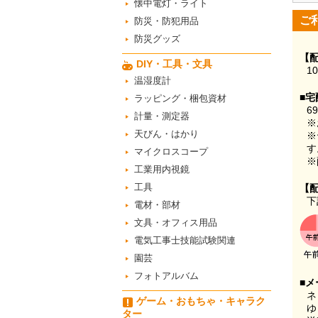
懐中電灯・ライト
ご
防災・防犯用品
防災グッズ
【
DIY・工具・文具
1
温湿度計
■宅
ラッピング・梱包資材
6
計量・測定器
※
天びん・はかり
※
す
マイクロスコープ
※
工業用内視鏡
工具
【
下
電材・部材
文具・オフィス用品
電気工事士技能試験関連
園芸
フォトアルバム
■メ
ネ
ゲーム・おもちゃ・キャラク
ゆ
ター