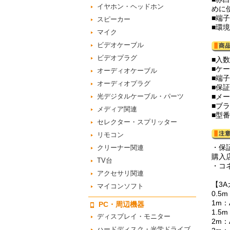
イヤホン・ヘッドホン
めに
■端
スピーカー
■環
マイク
ビデオケーブル
ビデオプラグ
■入数
■ケー
オーディオケーブル
■端子
オーディオプラグ
■保
光デジタルケーブル・パーツ
■メ
■ブ
メディア関連
■型番
セレクター・スプリッター
リモコン
・保
クリーナー関連
購入
TV台
・コ
アクセサリ関連
【3
マイコンソフト
0.5m
1m：A
PC・周辺機器
1.5m
ディスプレイ・モニター
2m：A
ハードディスク・光学ドライブ