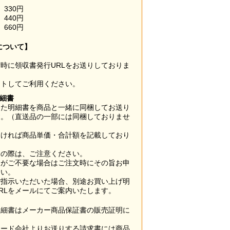
330円
440円
660円
について】
時に領収書発行URLをお送りしておりま
ウトしてご利用ください。
明細書
した明細書を商品と一緒に同梱してお送り
す。（直送品の一部には同梱しておりませ
なければ商品単価・合計額を記載しており
用の際は、ご注意ください。
梱がご不要な場合はご注文時にその旨お申
さい。
ご指示いただいた場合、別途お買い上げ明
RLをメールにてご案内いたします。
明細書はメーカー商品保証書の販売証明に
カード会社よりお送りする請求書には商品