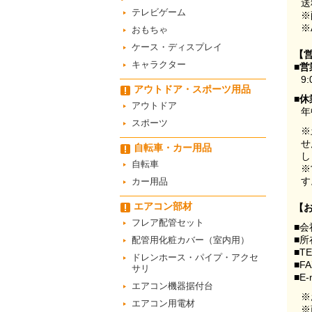
送
テレビゲーム
※
※
おもちゃ
ケース・ディスプレイ
【
キャラクター
■営
9:
アウトドア・スポーツ用品
■休
アウトドア
年
スポーツ
※
せ
自転車・カー用品
し
自転車
※
す
カー用品
エアコン部材
【
フレア配管セット
■会
■所
配管用化粧カバー（室内用）
■T
ドレンホース・パイプ・アクセ
■F
サリ
■E-
エアコン機器据付台
※
エアコン用電材
※