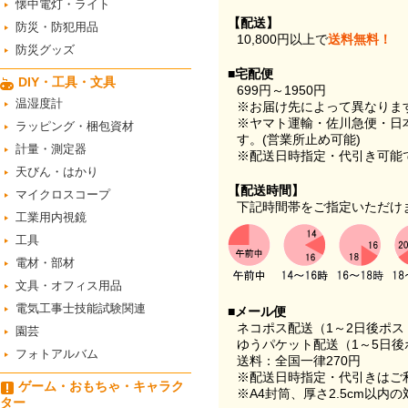
懐中電灯・ライト
【配送】
防災・防犯用品
10,800円以上で
送料無料！
防災グッズ
■宅配便
DIY・工具・文具
699円～1950円
温湿度計
※お届け先によって異なりま
※ヤマト運輸・佐川急便・日
ラッピング・梱包資材
す。(営業所止め可能)
計量・測定器
※配送日時指定・代引き可能
天びん・はかり
【配送時間】
マイクロスコープ
下記時間帯をご指定いただけ
工業用内視鏡
工具
電材・部材
文具・オフィス用品
電気工事士技能試験関連
■メール便
ネコポス配送（1～2日後ポ
園芸
ゆうパケット配送（1～5日後
フォトアルバム
送料：全国一律270円
※配送日時指定・代引きはご
ゲーム・おもちゃ・キャラク
※A4封筒、厚さ2.5cm以内
ター