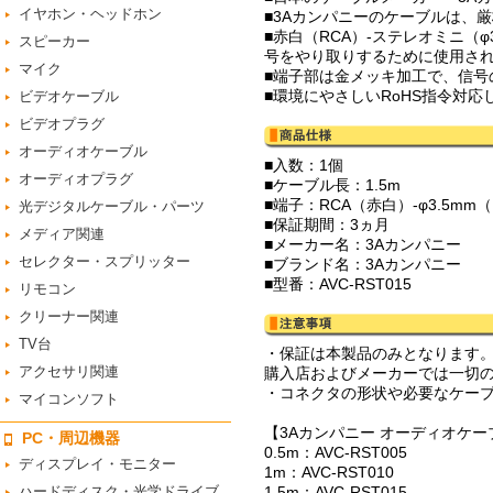
イヤホン・ヘッドホン
■3Aカンパニーのケーブルは、
■赤白（RCA）-ステレオミニ（
スピーカー
号をやり取りするために使用さ
マイク
■端子部は金メッキ加工で、信号
■環境にやさしいRoHS指令対
ビデオケーブル
ビデオプラグ
オーディオケーブル
■入数：1個
オーディオプラグ
■ケーブル長：1.5m
■端子：RCA（赤白）-φ3.5m
光デジタルケーブル・パーツ
■保証期間：3ヵ月
メディア関連
■メーカー名：3Aカンパニー
セレクター・スプリッター
■ブランド名：3Aカンパニー
■型番：AVC-RST015
リモコン
クリーナー関連
TV台
・保証は本製品のみとなります
アクセサリ関連
購入店およびメーカーでは一切
・コネクタの形状や必要なケー
マイコンソフト
【3Aカンパニー オーディオケーブ
PC・周辺機器
0.5m：AVC-RST005
ディスプレイ・モニター
1m：AVC-RST010
ハードディスク・光学ドライブ
1.5m：AVC-RST015