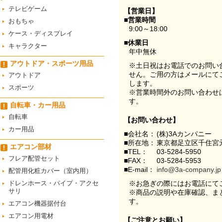
テレビゲーム
【営業日】
■営業時間
おもちゃ
9:00～18:00
ケース・ディスプレイ
■休業日
キャラクター
年中無休
アウトドア・スポーツ用品
※土日祝はお電話でのお問い
せん。ご用の方はメールにて
アウトドア
します。
スポーツ
※営業時間外のお問い合わせ
す。
自転車・カー用品
自転車
【お問い合わせ】
カー用品
■会社名：
(株)3Aカンパニー
■所在地：
東京都足立区千住宮元
エアコン部材
■TEL：
03-5284-5950
フレア配管セット
■FAX：
03-5284-5953
■E-mail：
info@3a-company.jp
配管用化粧カバー（室内用）
ドレンホース・パイプ・アクセ
※お急ぎの際にはお電話にて
サリ
※商品の説明や在庫確認、ま
す。
エアコン機器据付台
エアコン用電材
【ご注意とお願い】