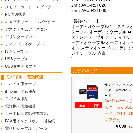
2m：AVC-RST020
メモリーカード・アダプター
3m：AVC-RST030
PC周辺機器
【関連ワード】
キャプチャー・コンバーター
オーディオケーブル 1m ステレ
デスク・チェア・スタンド
ケーブル オーディオケーブル 4
プリンターインク
ステレオケーブル オーディオケーブ
ーディオケーブル オーディオケー
ディスプレイケーブル
オス ステレオケーブル ステレオケ
LANケーブル
レオケーブル 赤白
“
USBケーブル
USB変換アダプタ
おすすめ商品
モバイル・電話関連
モバイル用ケーブル
サンディスクのス
ンダードmicroS
iPhone・iPad用品
ード
モバイル用品
SanDisk/サン
電話機・周辺機器
スク microS
ード 2GB S
コードレス電話機充電池
ダプタ付
FAX用インクリボン・感熱紙
￥630
（税
電話用ケーブル・パーツ