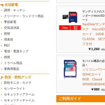
生活家電
調理・キッチン
サンディスクのス
ンダードmicroS
クリーナー・ランドリー用品
ード
季節家電
SanDisk/サン
空気清浄器
スク microSD
照明
カード 16G
CLASS4 SD
理美容
プタ付
時計
￥1,260
（税
電池・電源タップ
雑貨
モバイル機器の必
トラベル用品
品！
業務用製品
シリコンパワ
SDHCカード
防災・防犯グッズ
8GB Class
防犯モニタ・カメラ
SP008GBSDH0
センサーライト
￥880
（税
セキュリティアラーム
ご利用ガイド
セキュリティチャイム