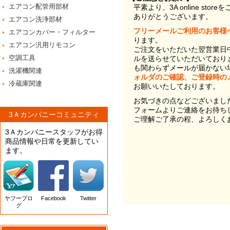
エアコン配管用部材
平素より、3A online st
ありがとうございます。
エアコン洗浄部材
フリーメールご利用のお客様
エアコンカバー・フィルター
ります。
エアコン汎用リモコン
ご注文をいただいた翌営業日
空調工具
ルを送らせていただいており
も関わらずメールが届かない
洗濯機関連
ォルダのご確認、ご登録時の
冷蔵庫関連
お願いいたしております。
お気づきの点などございまし
フォームよりご連絡をお待ち
3Ａカンパニーコミュニティ
ご理解ご了承の程、よろしく
3Ａカンパニースタッフがお得
商品情報や日常を更新してい
ます。
ヤフーブロ
Facebook
Twitter
グ