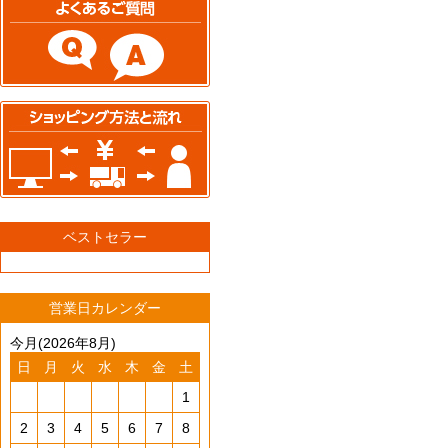
ベストセラー
営業日カレンダー
今月(2026年8月)
日
月
火
水
木
金
土
1
2
3
4
5
6
7
8