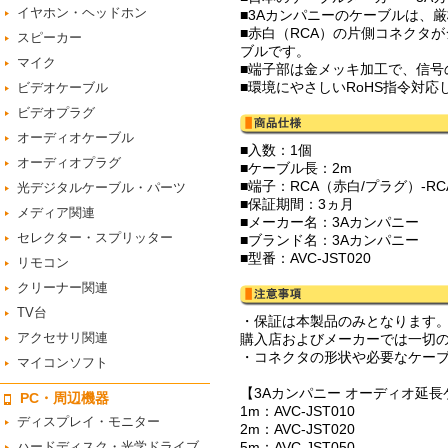
イヤホン・ヘッドホン
■3Aカンパニーのケーブルは、
■赤白（RCA）の片側コネクタ
スピーカー
ブルです。
マイク
■端子部は金メッキ加工で、信号
■環境にやさしいRoHS指令対
ビデオケーブル
ビデオプラグ
オーディオケーブル
■入数：1個
オーディオプラグ
■ケーブル長：2m
■端子：RCA（赤白/プラグ）-R
光デジタルケーブル・パーツ
■保証期間：3ヵ月
メディア関連
■メーカー名：3Aカンパニー
セレクター・スプリッター
■ブランド名：3Aカンパニー
■型番：AVC-JST020
リモコン
クリーナー関連
TV台
・保証は本製品のみとなります
アクセサリ関連
購入店およびメーカーでは一切
・コネクタの形状や必要なケー
マイコンソフト
【3Aカンパニー オーディオ延長
PC・周辺機器
1m：AVC-JST010
ディスプレイ・モニター
2m：AVC-JST020
ハードディスク・光学ドライブ
5m：AVC-JST050