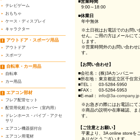
■営業時間
テレビゲーム
9:00～18:00
おもちゃ
■休業日
ケース・ディスプレイ
年中無休
キャラクター
※土日祝はお電話でのお問い
せん。ご用の方はメールにて
アウトドア・スポーツ用品
します。
※営業時間外のお問い合わせ
アウトドア
す。
スポーツ
【お問い合わせ】
自転車・カー用品
■会社名：
(株)3Aカンパニー
自転車
■所在地：
東京都足立区千住宮元
カー用品
■TEL：
03-5284-5950
■FAX：
03-5284-5953
エアコン部材
■E-mail：
info@3a-company.jp
フレア配管セット
※お急ぎの際にはお電話にて
配管用化粧カバー（室内用）
※商品の説明や在庫確認、ま
ドレンホース・パイプ・アクセ
す。
サリ
【ご注意とお願い】
エアコン機器据付台
平素より、3A online st
エアコン用電材
ありがとうございます。