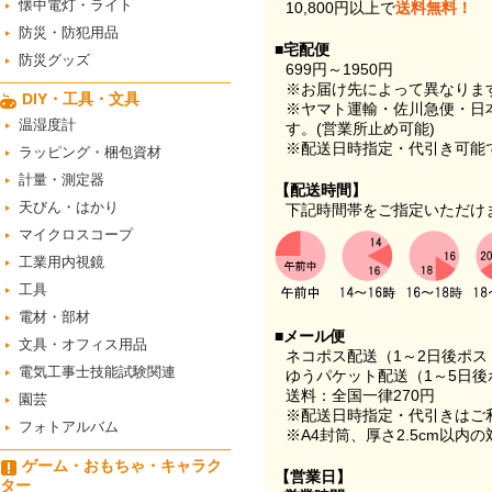
懐中電灯・ライト
10,800円以上で
送料無料！
防災・防犯用品
■宅配便
防災グッズ
699円～1950円
※お届け先によって異なりま
DIY・工具・文具
※ヤマト運輸・佐川急便・日
温湿度計
す。(営業所止め可能)
※配送日時指定・代引き可能
ラッピング・梱包資材
計量・測定器
【配送時間】
天びん・はかり
下記時間帯をご指定いただけ
マイクロスコープ
工業用内視鏡
工具
電材・部材
■メール便
文具・オフィス用品
ネコポス配送（1～2日後ポ
電気工事士技能試験関連
ゆうパケット配送（1～5日後
送料：全国一律270円
園芸
※配送日時指定・代引きはご
フォトアルバム
※A4封筒、厚さ2.5cm以内
ゲーム・おもちゃ・キャラク
【営業日】
ター