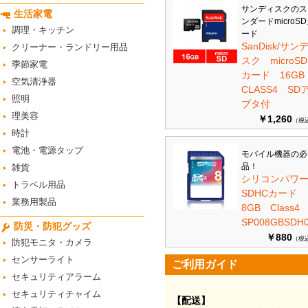
サンディスクのス
生活家電
ンダードmicroS
調理・キッチン
ード
SanDisk/サン
クリーナー・ランドリー用品
スク microSD
季節家電
カード 16G
空気清浄器
CLASS4 SD
照明
プタ付
理美容
￥1,260
（税
時計
電池・電源タップ
モバイル機器の必
品！
雑貨
シリコンパワ
トラベル用品
SDHCカード
業務用製品
8GB Class
SP008GBSDH0
防災・防犯グッズ
￥880
（税
防犯モニタ・カメラ
センサーライト
ご利用ガイド
セキュリティアラーム
セキュリティチャイム
【配送】