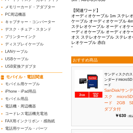
メモリーカード・アダプター
【関連ワード】
PC周辺機器
オーディオケーブル 1m ステレ
ケーブル オーディオケーブル 4
キャプチャー・コンバーター
ステレオケーブル オーディオケーブ
デスク・チェア・スタンド
ーディオケーブル オーディオケー
プリンターインク
オス ステレオケーブル ステレオケ
レオケーブル 赤白
ディスプレイケーブル
“
LANケーブル
USBケーブル
おすすめ商品
USB変換アダプタ
サンディスクのス
モバイル・電話関連
ンダードmicroS
モバイル用ケーブル
ード
SanDisk/サン
iPhone・iPad用品
スク microS
モバイル用品
ード 2GB S
電話機・周辺機器
ダプタ付
コードレス電話機充電池
￥630
（税
FAX用インクリボン・感熱紙
電話用ケーブル・パーツ