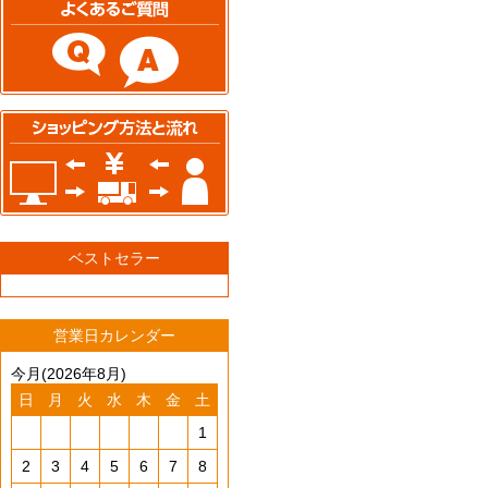
ベストセラー
営業日カレンダー
今月(2026年8月)
日
月
火
水
木
金
土
1
2
3
4
5
6
7
8