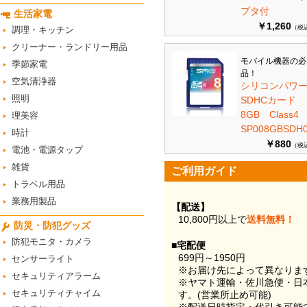
プタ付
生活家電
￥1,260
（税
調理・キッチン
クリーナー・ランドリー用品
モバイル機器の必
季節家電
品！
空気清浄器
シリコンパワ
照明
SDHCカード
8GB Class
理美容
SP008GBSDH0
時計
￥880
（税
電池・電源タップ
雑貨
ご利用ガイド
トラベル用品
業務用製品
【配送】
10,800円以上で
送料無料！
防災・防犯グッズ
防犯モニタ・カメラ
■宅配便
699円～1950円
センサーライト
※お届け先によって異なりま
セキュリティアラーム
※ヤマト運輸・佐川急便・日
セキュリティチャイム
す。(営業所止め可能)