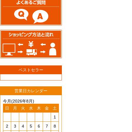
ベストセラー
営業日カレンダー
今月(2026年8月)
日
月
火
水
木
金
土
1
2
3
4
5
6
7
8