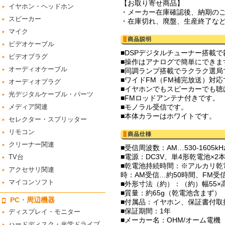
【お取り寄せ商品】
イヤホン・ヘッドホン
・メーカー在庫確認後、納期の
スピーカー
・在庫切れ、廃盤、生産終了な
マイク
ビデオケーブル
■DSPデジタルチューナー搭載
ビデオプラグ
■操作はアナログで簡単にできま
オーディオケーブル
■同調ランプ搭載でラクラク選局
■ワイドFM（FM補完放送）対応
オーディオプラグ
■イヤホンでもスピーカーでも聴
光デジタルケーブル・パーツ
■FMロッドアンテナ付きです。
メディア関連
■モノラル受信です。
■本体カラーはホワイトです。
セレクター・スプリッター
リモコン
クリーナー関連
■受信周波数：AM…530-1605kHz
■電源：DC3V、単4形乾電池×2
TV台
■乾電池持続時間：※アルカリ乾
アクセサリ関連
時：AM受信…約50時間、FM受
マイコンソフト
■外形寸法（約）：（約）幅55×
■質量：約65g（乾電池含まず）
PC・周辺機器
■付属品：イヤホン、保証書付取
■保証期間：1年
ディスプレイ・モニター
■メーカー名：OHM/オーム電機
ハードディスク・光学ドライブ