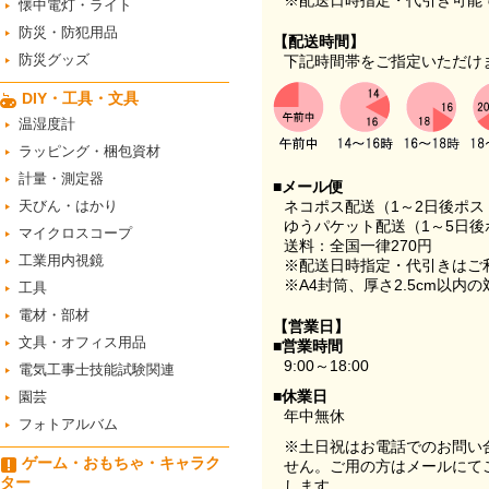
※配送日時指定・代引き可能
懐中電灯・ライト
防災・防犯用品
【配送時間】
防災グッズ
下記時間帯をご指定いただけ
DIY・工具・文具
温湿度計
ラッピング・梱包資材
計量・測定器
■メール便
天びん・はかり
ネコポス配送（1～2日後ポ
ゆうパケット配送（1～5日後
マイクロスコープ
送料：全国一律270円
工業用内視鏡
※配送日時指定・代引きはご
※A4封筒、厚さ2.5cm以内
工具
電材・部材
【営業日】
文具・オフィス用品
■営業時間
9:00～18:00
電気工事士技能試験関連
■休業日
園芸
年中無休
フォトアルバム
※土日祝はお電話でのお問い
ゲーム・おもちゃ・キャラク
せん。ご用の方はメールにて
ター
します。