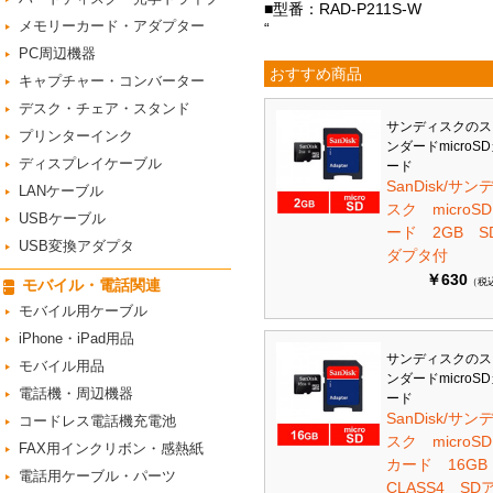
■型番：RAD-P211S-W
メモリーカード・アダプター
“
PC周辺機器
おすすめ商品
キャプチャー・コンバーター
デスク・チェア・スタンド
サンディスクのス
プリンターインク
ンダードmicroS
ディスプレイケーブル
ード
SanDisk/サン
LANケーブル
スク microS
USBケーブル
ード 2GB S
USB変換アダプタ
ダプタ付
￥630
モバイル・電話関連
（税
モバイル用ケーブル
iPhone・iPad用品
サンディスクのス
モバイル用品
ンダードmicroS
電話機・周辺機器
ード
SanDisk/サン
コードレス電話機充電池
スク microSD
FAX用インクリボン・感熱紙
カード 16G
電話用ケーブル・パーツ
CLASS4 SD