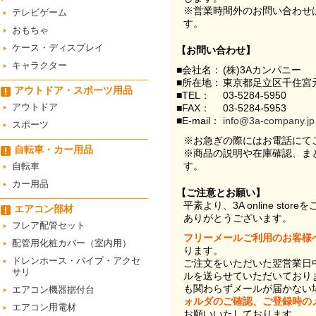
※営業時間外のお問い合わせ
テレビゲーム
す。
おもちゃ
ケース・ディスプレイ
【お問い合わせ】
キャラクター
■会社名：
(株)3Aカンパニー
■所在地：
東京都足立区千住宮元
アウトドア・スポーツ用品
■TEL：
03-5284-5950
アウトドア
■FAX：
03-5284-5953
■E-mail：
info@3a-company.jp
スポーツ
※お急ぎの際にはお電話にて
自転車・カー用品
※商品の説明や在庫確認、ま
す。
自転車
カー用品
【ご注意とお願い】
平素より、3A online st
エアコン部材
ありがとうございます。
フレア配管セット
フリーメールご利用のお客様
配管用化粧カバー（室内用）
ります。
ドレンホース・パイプ・アクセ
ご注文をいただいた翌営業日
サリ
ルを送らせていただいており
も関わらずメールが届かない
エアコン機器据付台
ォルダのご確認、ご登録時の
エアコン用電材
お願いいたしております。