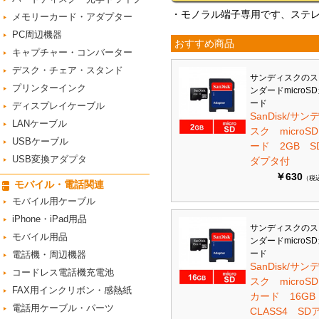
・モノラル端子専用です、ステ
メモリーカード・アダプター
PC周辺機器
おすすめ商品
キャプチャー・コンバーター
デスク・チェア・スタンド
サンディスクのス
プリンターインク
ンダードmicroS
ード
ディスプレイケーブル
SanDisk/サン
LANケーブル
スク microS
USBケーブル
ード 2GB S
USB変換アダプタ
ダプタ付
￥630
（税
モバイル・電話関連
モバイル用ケーブル
iPhone・iPad用品
サンディスクのス
モバイル用品
ンダードmicroS
ード
電話機・周辺機器
SanDisk/サン
コードレス電話機充電池
スク microSD
FAX用インクリボン・感熱紙
カード 16G
電話用ケーブル・パーツ
CLASS4 SD