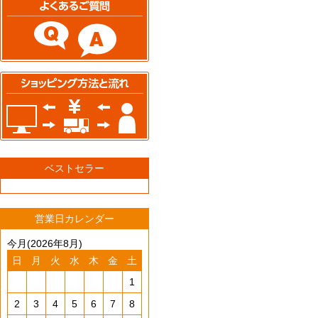
ベストセラー
営業日カレンダー
今月(2026年8月)
日
月
火
水
木
金
土
1
2
3
4
5
6
7
8