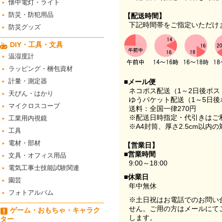
懐中電灯・ライト
防災・防犯用品
【配送時間】
下記時間帯をご指定いただけ
防災グッズ
DIY・工具・文具
温湿度計
ラッピング・梱包資材
計量・測定器
■メール便
ネコポス配送（1～2日後ポ
天びん・はかり
ゆうパケット配送（1～5日後
マイクロスコープ
送料：全国一律270円
※配送日時指定・代引きはご
工業用内視鏡
※A4封筒、厚さ2.5cm以内
工具
電材・部材
【営業日】
■営業時間
文具・オフィス用品
9:00～18:00
電気工事士技能試験関連
■休業日
園芸
年中無休
フォトアルバム
※土日祝はお電話でのお問い
せん。ご用の方はメールにて
ゲーム・おもちゃ・キャラク
します。
ター