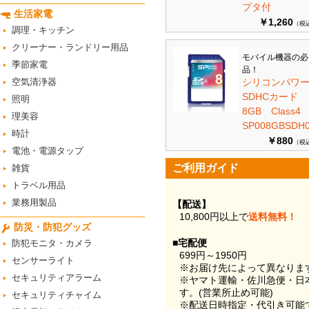
プタ付
生活家電
￥1,260
（税
調理・キッチン
クリーナー・ランドリー用品
モバイル機器の必
季節家電
品！
空気清浄器
シリコンパワ
SDHCカード
照明
8GB Class
理美容
SP008GBSDH0
時計
￥880
（税
電池・電源タップ
ご利用ガイド
雑貨
トラベル用品
業務用製品
【配送】
10,800円以上で
送料無料！
防災・防犯グッズ
■宅配便
防犯モニタ・カメラ
699円～1950円
センサーライト
※お届け先によって異なりま
セキュリティアラーム
※ヤマト運輸・佐川急便・日
す。(営業所止め可能)
セキュリティチャイム
※配送日時指定・代引き可能