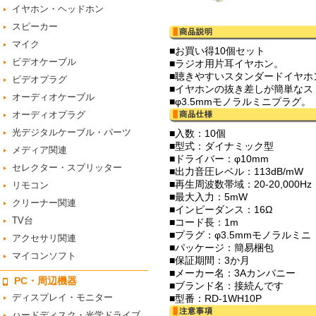
イヤホン・ヘッドホン
スピーカー
マイク
■お買い得10個セット
ビデオケーブル
■ラジオ用片耳イヤホン。
■聴きやすいスタンダードイヤホ
ビデオプラグ
■イヤホンの抜き差しが簡単なス
オーディオケーブル
■φ3.5mmモノラルミニプラグ。
オーディオプラグ
光デジタルケーブル・パーツ
■入数：10個
■型式：ダイナミック型
メディア関連
■ドライバー：φ10mm
セレクター・スプリッター
■出力音圧レベル：113dB/mW
■再生周波数帯域：20-20,000Hz
リモコン
■最大入力：5mW
クリーナー関連
■インピーダンス：16Ω
TV台
■コード長：1m
■プラグ：φ3.5mmモノラルミ
アクセサリ関連
■パッケージ：簡易梱包
マイコンソフト
■保証期間：3か月
■メーカー名：3Aカンパニー
PC・周辺機器
■ブランド名：接続んです
ディスプレイ・モニター
■型番：RD-1WH10P
ハードディスク・光学ドライブ