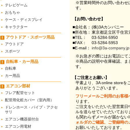
※営業時間外のお問い合わせ
テレビゲーム
す。
おもちゃ
【お問い合わせ】
ケース・ディスプレイ
キャラクター
■会社名：
(株)3Aカンパニー
■所在地：
東京都足立区千住宮元
アウトドア・スポーツ用品
■TEL：
03-5284-5950
■FAX：
03-5284-5953
アウトドア
■E-mail：
info@3a-company.jp
スポーツ
※お急ぎの際にはお電話にて
※商品の説明や在庫確認、ま
自転車・カー用品
す。
自転車
カー用品
【ご注意とお願い】
平素より、3A online st
エアコン部材
ありがとうございます。
フレア配管セット
フリーメールご利用のお客様
配管用化粧カバー（室内用）
ります。
ご注文をいただいた翌営業日
ドレンホース・パイプ・アクセ
ルを送らせていただいており
サリ
も関わらずメールが届かない
エアコン機器据付台
ォルダのご確認、ご登録時の
エアコン用電材
お願いいたしております。