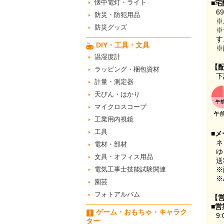
懐中電灯・ライト
■宅
6
防災・防犯用品
※
防災グッズ
※
す
DIY・工具・文具
※
温湿度計
【
ラッピング・梱包資材
下
計量・測定器
天びん・はかり
マイクロスコープ
工業用内視鏡
工具
■メ
ネ
電材・部材
ゆ
文具・オフィス用品
送
電気工事士技能試験関連
※
※
園芸
フォトアルバム
【
■営
ゲーム・おもちゃ・キャラク
9:
ター