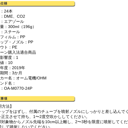
：24本
：DME、CO2
式：エアゾール
量：300ml（196g）
器：スチール
装フィルム：PP
ャップ・ノズル：PP
ウト：PE
リーン購入法適合商品
境影響度：1
値：10
年度：2019年
証期間：3か月
ーカー名：オーム電機/OHM
ランド名：
：OA-M0770-24P
用方法】
キャップをはずし、付属のチューブを噴射ノズルにしっかりと差し込んで
缶を正立させて持ち、1〜2度空吹かししてください。
清掃対象物からノズル先端を10cm以上離し、2〜3秒を限度に噴射してく
続して噴射しないでください。