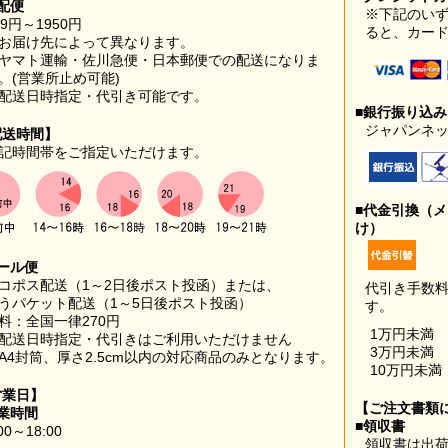
配便
※下記のい
99円～1950円
ると、カー
お届け先によって異なります。
ヤマト運輸・佐川急便・日本郵便での配送になりま
。(営業所止め可能)
配送日時指定・代引き可能です。
■銀行振り込
ジャパンネッ
配送時間】
記時間帯をご指定いただけます。
■代金引換（
け）
ール便
コポス配送（1～2日後ポスト投函）または、
代引き手数
うパケット配送（1～5日後ポスト投函）
す。
料：全国一律270円
1万円未満
配送日時指定・代引きはご利用いただけません
3万円未満
A4封筒、厚さ2.5cm以内の対応商品のみとなります。
10万円未満
営業日】
【ご注文書類
業時間
■領収書
00～18:00
領収書は出荷