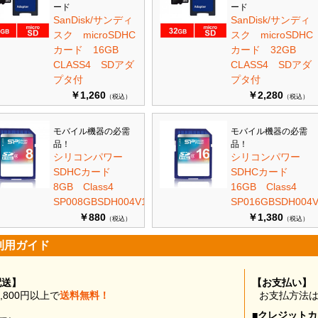
ード
ード
SanDisk/サンディ
SanDisk/サンディ
スク microSDHC
スク microSDHC
カード 16GB
カード 32GB
CLASS4 SDアダ
CLASS4 SDアダ
プタ付
プタ付
￥1,260
￥2,280
（税込）
（税込）
モバイル機器の必需
モバイル機器の必需
品！
品！
シリコンパワー
シリコンパワー
SDHCカード
SDHCカード
8GB Class4
16GB Class4
SP008GBSDH004V10
SP016GBSDH004V
￥880
￥1,380
（税込）
（税込）
利用ガイド
配送】
【お支払い】
0,800円以上で
送料無料！
お支払方法
■クレジット