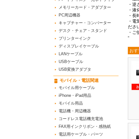
・逆
メモリーカード・アダプター
・液
PC周辺機器
・長
・電
キャプチャー・コンバーター
ださ
デスク・チェア・スタンド
・ご
“
プリンターインク
ディスプレイケーブル
おす
LANケーブル
USBケーブル
USB変換アダプタ
モバイル・電話関連
モバイル用ケーブル
iPhone・iPad用品
モバイル用品
電話機・周辺機器
コードレス電話機充電池
FAX用インクリボン・感熱紙
電話用ケーブル・パーツ