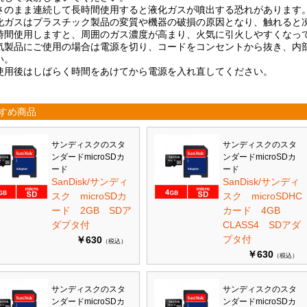
さのまま連続して長時間使用すると液化ガスが噴出する恐れがあります
化ガスはプラスチック製品の変質や機器の破損の原因となり、触れると
時間使用しますと、周囲のガス濃度が高まり、火気に引火しやすくなっ
気製品にご使用の場合は電源を切り、コードをコンセントから抜き、内
い。
使用後はしばらく時間をあけてから電源を入れ直してください。
すめ商品
サンディスクのスタ
サンディスクのスタ
ンダードmicroSDカ
ンダードmicroSDカ
ード
ード
SanDisk/サンディ
SanDisk/サンディ
スク microSDカ
スク microSDHC
ード 2GB SDア
カード 4GB
ダプタ付
CLASS4 SDアダ
プタ付
￥630
（税込）
￥630
（税込）
サンディスクのスタ
サンディスクのスタ
ンダードmicroSDカ
ンダードmicroSDカ