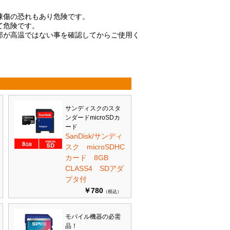
。
凍傷の恐れもあり危険です。
て危険です。
部が高温ではない事を確認してからご使用く
サンディスクのスタ
ンダードmicroSDカ
ード
SanDisk/サンディ
スク microSDHC
カード 8GB
CLASS4 SDアダ
プタ付
￥780
（税込）
モバイル機器の必需
品！