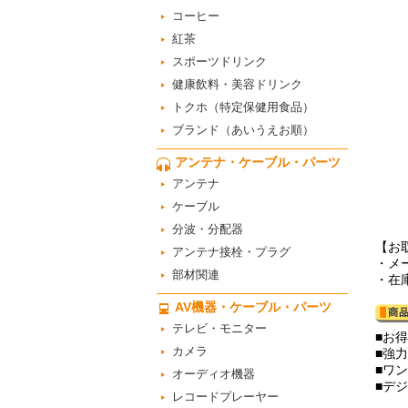
コーヒー
紅茶
スポーツドリンク
健康飲料・美容ドリンク
トクホ（特定保健用食品）
ブランド（あいうえお順）
アンテナ・ケーブル・パーツ
アンテナ
ケーブル
分波・分配器
【お
アンテナ接栓・プラグ
・メ
部材関連
・在
AV機器・ケーブル・パーツ
テレビ・モニター
■お
カメラ
■強
■ワ
オーディオ機器
■デ
レコードプレーヤー