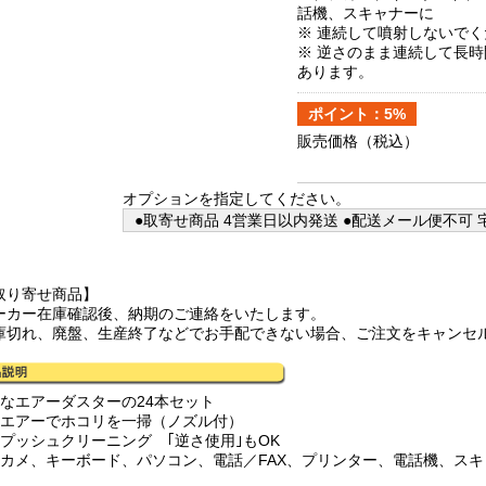
話機、スキャナーに
※ 連続して噴射しないで
※ 逆さのまま連続して長
あります。
ポイント：5%
販売価格
（税込）
オプションを指定してください。
●取寄せ商品 4営業日以内発送 ●配送メール便不可 宅
取り寄せ商品】
ーカー在庫確認後、納期のご連絡をいたします。
庫切れ、廃盤、生産終了などでお手配できない場合、ご注文をキャンセ
得なエアーダスターの24本セット
力エアーでホコリを一掃（ノズル付）
ンプッシュクリーニング ｢逆さ使用｣もOK
ジカメ、キーボード、パソコン、電話／FAX、プリンター、電話機、ス