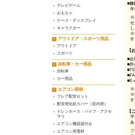
■休
テレビゲーム
年
おもちゃ
※
ケース・ディスプレイ
せ
キャラクター
し
※
アウトドア・スポーツ用品
す
アウトドア
【
スポーツ
■会
自転車・カー用品
■所
■T
自転車
■F
カー用品
■E-
※
エアコン部材
※
フレア配管セット
す
配管用化粧カバー（室内用）
【
ドレンホース・パイプ・アクセ
サリ
平
あ
エアコン機器据付台
フ
エアコン用電材