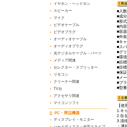
イヤホン・ヘッドホン
スピーカー
■入数
■成分
マイク
■形
ビデオケーブル
■内容
■容
ビデオプラグ
■外
オーディオケーブル
■キ
オーディオプラグ
■スパ
■グ
光デジタルケーブル・パーツ
■環
メディア関連
■目標
■目標
セレクター・スプリッター
■保
リモコン
■メ
クリーナー関連
■ブ
■型番
TV台
アクセサリ関連
マイコンソフト
【使
1.
PC・周辺機器
2.
ディスプレイ・モニター
3.
・連
ハードディスク・光学ドライブ