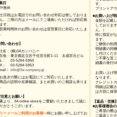
業日
す。
中無休
プリントア
土日祝はお電話でのお問い合わせ対応は致しておりま
■お買い上げ
ん。ご用の方はメールにてご連絡いただければ対応致
金額を記載
ます。
しておりま
営業時間外のお問い合わせは翌営業日に対応いたしま
ん。）
。
特に指定が
ます。
お問い合わせ】
ご贈答の利
明細書の同
社名：
(株)3Aカンパニー
し付けくだ
在地：
東京都足立区千住宮元町1-11 太成宮元ビル
ご不要な旨
EL：
03-5284-5950
細書の発行U
AX：
03-5284-5953
mail：
info@3a-company.jp
お買い上げ
お急ぎの際にはお電話にてご対応いたします。
なります。
商品の説明や在庫確認、まとめ買いのご相談も承りま
クレジット
。
明細は記載
は大切に保
ご注意とお願い】
素より、3A online storeをご愛顧いただきまして誠に
【返品・交換
りがとうございます。
■お客様都合
ご希望の際は
リーメールご利用のお客様へ
特にお願い申し上げてお
ご返送くだ