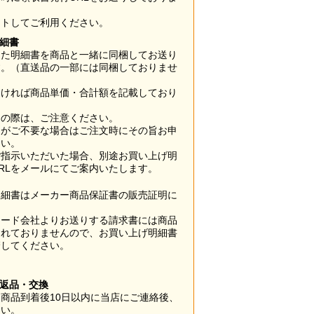
ウトしてご利用ください。
明細書
した明細書を商品と一緒に同梱してお送り
す。（直送品の一部には同梱しておりませ
なければ商品単価・合計額を記載しており
用の際は、ご注意ください。
梱がご不要な場合はご注文時にその旨お申
さい。
ご指示いただいた場合、別途お買い上げ明
RLをメールにてご案内いたします。
明細書はメーカー商品保証書の販売証明に
カード会社よりお送りする請求書には商品
されておりませんので、お買い上げ明細書
管してください。
】
の返品・交換
商品到着後10日以内に当店にご連絡後、
さい。