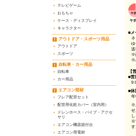
テレビゲーム
おもちゃ
ケース・ディスプレイ
キャラクター
■メ
ネ
アウトドア・スポーツ用品
ゆ
アウトドア
送
スポーツ
※
※
自転車・カー用品
【
自転車
■営
カー用品
9:
エアコン部材
■休
年
フレア配管セット
配管用化粧カバー（室内用）
※
せ
ドレンホース・パイプ・アクセ
し
サリ
※
エアコン機器据付台
す
エアコン用電材