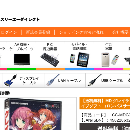
ログイン
新規会員登録
ショッピング方法と流れ
会社概要
復刻盤
【送料無料】MD グレイランサー
イブソフト コロンバスサークル
【商品コード】：CC-MDG3
【JAN/ISBN】：458228632