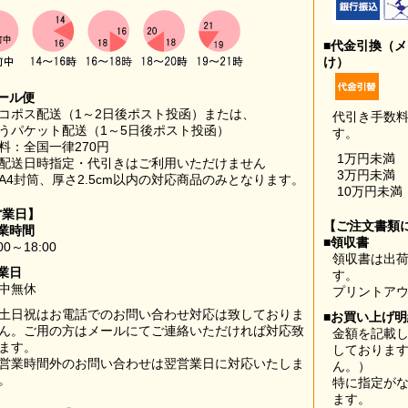
■代金引換（
け）
ール便
コポス配送（1～2日後ポスト投函）または、
代引き手数
うパケット配送（1～5日後ポスト投函）
す。
料：全国一律270円
1万円未満
配送日時指定・代引きはご利用いただけません
3万円未満
A4封筒、厚さ2.5cm以内の対応商品のみとなります。
10万円未満
営業日】
【ご注文書類
業時間
■領収書
00～18:00
領収書は出荷
業日
す。
中無休
プリントア
土日祝はお電話でのお問い合わせ対応は致しておりま
■お買い上げ
ん。ご用の方はメールにてご連絡いただければ対応致
金額を記載
ます。
しておりま
営業時間外のお問い合わせは翌営業日に対応いたしま
ん。）
。
特に指定が
ます。