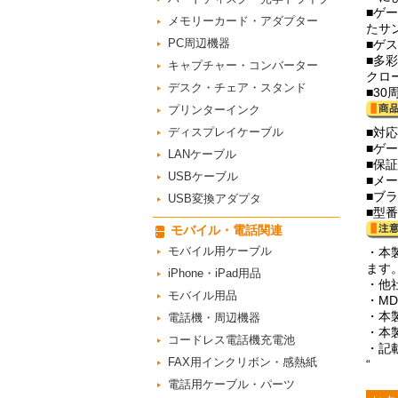
■ゲ
メモリーカード・アダプター
たサ
PC周辺機器
■ゲ
■多
キャプチャー・コンバーター
クロ
デスク・チェア・スタンド
■3
プリンターインク
ディスプレイケーブル
■対
■ゲ
LANケーブル
■保
USBケーブル
■メ
■ブ
USB変換アダプタ
■型番
モバイル・電話関連
モバイル用ケーブル
・本
ます
iPhone・iPad用品
・他
モバイル用品
・M
・本
電話機・周辺機器
・本
コードレス電話機充電池
・記
FAX用インクリボン・感熱紙
“
電話用ケーブル・パーツ