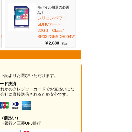
モバイル機器の必需
品！
シリコンパワー
SDHCカード
32GB Class4
10
SP032GBSDH004V10
￥2,680
（税込）
は下記よりお選びいただけます。
カード決済
ずれかのクレジットカードでお支払いにな
ド会社に直接送信されるため安心です。
み（前払い）
ト銀行／三菱UFJ銀行