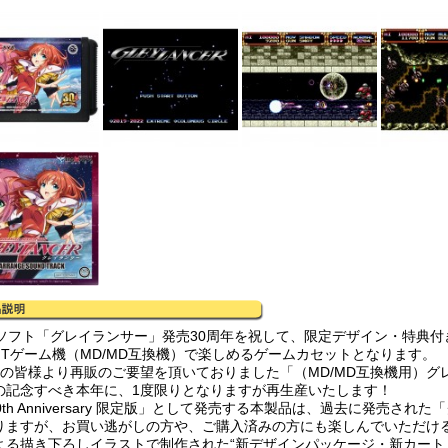
Dソフト「グレイランサー」発売30周年を祝して、限定デザイン・特典付
6BITゲーム機（MD/MD互換機）で楽しめるゲームカセットとなります。
くの皆様より再販のご要望を頂いておりました「（MD/MD互換機用）グ
の記念すべき本年に、1度限りとなりますが再生産いたします！
0th Anniversary 限定版」として発売する本製品は、過去に発売
りますが、お買い逃がしの方や、ご購入済みの方にも楽しんでいただけ
よる描き下ろしイラストで制作された“新デザインパッケージ・新カート