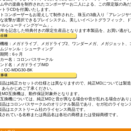
ーム中の楽曲を制作されたコンポーザーお二人による、この限定版の為だ
ントラCDを付属いたします。
ストコンポーザーもお迎えして制作された、珠玉の3曲入り「アレンジサ
彩な攻撃が選択できるプレイシステム、美しいイベントグラフィック、
ールシューティングゲーム」。
0周年を記念した特典付きの限定生産品となります本製品を、お買い逃が
応機種：メガドライブ、メガドライブ2、ワンダーメガ、メガジェット、
ームジャンル：シューティング
証期間：6ヶ月
ーカー名：コロンバスサークル
ランド名：メガドライブ/MD
：CC-MDG30-BK
製品は純正カセットの仕様とは異なりますので、純正MDについては製
。あらかじめご了承ください。
社MD互換機は、動作保証対象外となります。
D互換機については、純正MDと音が異なる場合や音が乱れる場合があり
製品はコロンバスサークルのオリジナル製品であり、セガ社のライセン
製品はエクストリーム社のライセンス商品です。
載されている名称または商品名は各社の商標または登録商標です。