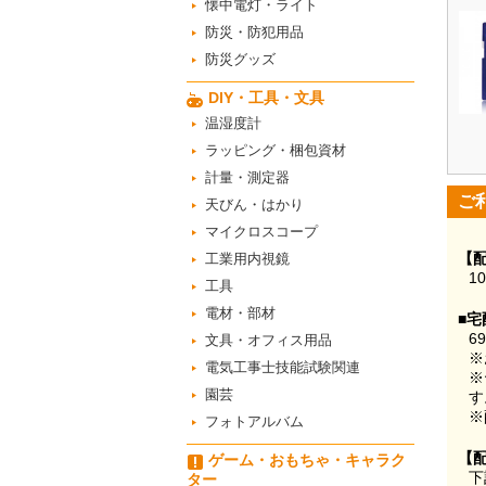
懐中電灯・ライト
防災・防犯用品
防災グッズ
DIY・工具・文具
温湿度計
ラッピング・梱包資材
計量・測定器
ご
天びん・はかり
マイクロスコープ
【
工業用内視鏡
1
工具
電材・部材
■宅
6
文具・オフィス用品
※
電気工事士技能試験関連
※
園芸
す
※
フォトアルバム
【
ゲーム・おもちゃ・キャラク
下
ター