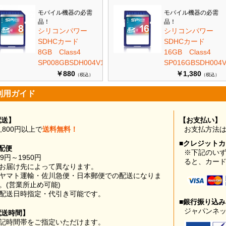
モバイル機器の必需
モバイル機器の必需
品！
品！
シリコンパワー
シリコンパワー
SDHCカード
SDHCカード
8GB Class4
16GB Class4
SP008GBSDH004V10
SP016GBSDH004V
￥880
￥1,380
（税込）
（税込）
利用ガイド
配送】
【お支払い】
0,800円以上で
送料無料！
お支払方法
■クレジット
配便
※下記のい
99円～1950円
ると、カー
お届け先によって異なります。
ヤマト運輸・佐川急便・日本郵便での配送になりま
。(営業所止め可能)
配送日時指定・代引き可能です。
■銀行振り込
ジャパンネッ
配送時間】
記時間帯をご指定いただけます。