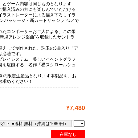
」とゲーム内容は同じものとなります
ご購入済みの方にも楽しんでいただける
イラストレーターによる描き下ろしイラ
インパッケージ・新カートリッジラベル”で
れたコンポーザーお二人による、この限
“新規アレンジ楽曲”を収録したサントラ
迎えして制作された、珠玉の3曲入り「ア
は必聴です。
プレイシステム、美しいイベントグラフ
楽を堪能する、名作「横スクロールシュ
付きの限定生産品となります本製品を、お
お求めください！
¥7,480
クト ●送料 無料（沖縄は1080円）
在庫なし