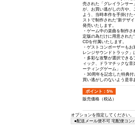
売された「グレイランサー
が、お買い逃がしの方や、
よう、当時本作を手掛けた
ストで制作された“新デザ
発売いたします。
・ゲーム中の楽曲を制作さ
定版の為だけに用意された
CDを付属いたします。
・ゲストコンポーザーもお
レンジサウンドトラック」
・多彩な攻撃が選択できる
ィック、ドラマチックな音
ーティングゲーム」。
・30周年を記念した特典
買い逃がしのないよう是非
ポイント：5%
販売価格
（税込）
オプションを指定してください。
●配送メール便不可 宅配便コンパ