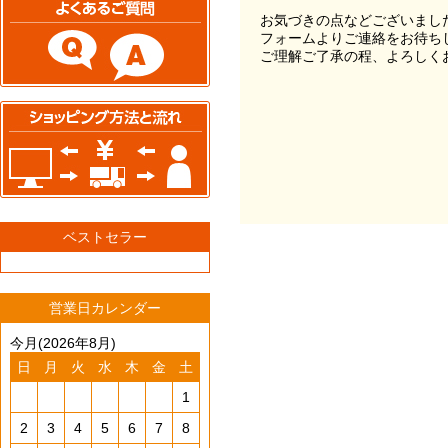
お気づきの点などございまし
フォームよりご連絡をお待ち
ご理解ご了承の程、よろしく
ベストセラー
営業日カレンダー
今月(2026年8月)
日
月
火
水
木
金
土
1
2
3
4
5
6
7
8