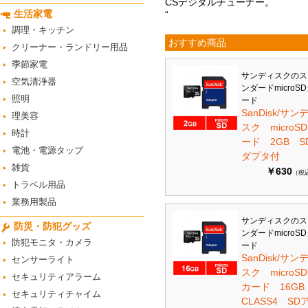
CSデジタルチューナー。
生活家電
“
調理・キッチン
おすすめ商品
クリーナー・ランドリー用品
季節家電
サンディスクのス
空気清浄器
ンダードmicroS
照明
ード
SanDisk/サン
理美容
スク microS
時計
ード 2GB S
電池・電源タップ
ダプタ付
雑貨
￥630
（税
トラベル用品
業務用製品
サンディスクのス
防災・防犯グッズ
ンダードmicroS
防犯モニタ・カメラ
ード
SanDisk/サン
センサーライト
スク microSD
セキュリティアラーム
カード 16G
セキュリティチャイム
CLASS4 SD