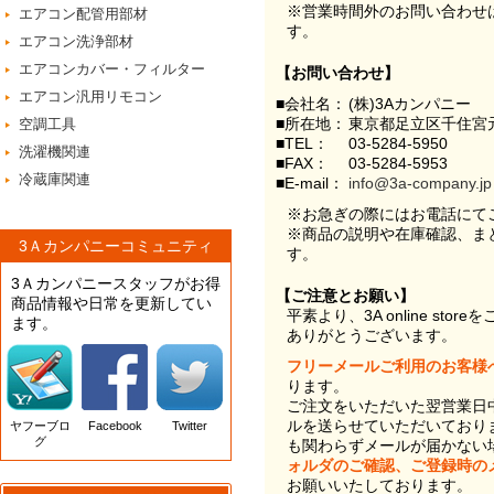
※営業時間外のお問い合わせ
エアコン配管用部材
す。
エアコン洗浄部材
エアコンカバー・フィルター
【お問い合わせ】
エアコン汎用リモコン
■会社名：
(株)3Aカンパニー
■所在地：
東京都足立区千住宮元
空調工具
■TEL：
03-5284-5950
洗濯機関連
■FAX：
03-5284-5953
冷蔵庫関連
■E-mail：
info@3a-company.jp
※お急ぎの際にはお電話にて
※商品の説明や在庫確認、ま
3Ａカンパニーコミュニティ
す。
3Ａカンパニースタッフがお得
【ご注意とお願い】
商品情報や日常を更新してい
平素より、3A online st
ます。
ありがとうございます。
フリーメールご利用のお客様
ります。
ご注文をいただいた翌営業日
ルを送らせていただいており
ヤフーブロ
Facebook
Twitter
グ
も関わらずメールが届かない
ォルダのご確認、ご登録時の
お願いいたしております。