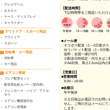
テレビゲーム
【配送時間】
おもちゃ
下記時間帯をご指定いただけ
ケース・ディスプレイ
キャラクター
アウトドア・スポーツ用品
アウトドア
■メール便
スポーツ
ネコポス配送（1～2日後ポ
ゆうパケット配送（1～5日後
自転車・カー用品
送料：全国一律270円
自転車
※配送日時指定・代引きはご
※A4封筒、厚さ2.5cm以内
カー用品
【営業日】
エアコン部材
■営業時間
フレア配管セット
9:00～18:00
配管用化粧カバー（室内用）
■休業日
ドレンホース・パイプ・アクセ
年中無休
サリ
※土日祝はお電話でのお問い
エアコン機器据付台
せん。ご用の方はメールにて
エアコン用電材
します。