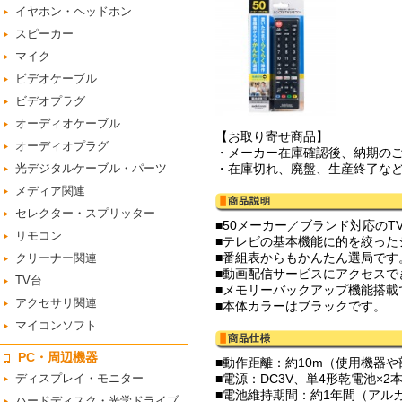
イヤホン・ヘッドホン
スピーカー
マイク
ビデオケーブル
ビデオプラグ
オーディオケーブル
【お取り寄せ商品】
オーディオプラグ
・メーカー在庫確認後、納期の
光デジタルケーブル・パーツ
・在庫切れ、廃盤、生産終了な
メディア関連
セレクター・スプリッター
■50メーカー／ブランド対応のT
リモコン
■テレビの基本機能に的を絞っ
■番組表からもかんたん選局です
クリーナー関連
■動画配信サービスにアクセスで
TV台
■メモリーバックアップ機能搭載
アクセサリ関連
■本体カラーはブラックです。
マイコンソフト
PC・周辺機器
■動作距離：約10m（使用機器
ディスプレイ・モニター
■電源：DC3V、単4形乾電池×2
■電池維持期間：約1年間（アル
ハードディスク・光学ドライブ