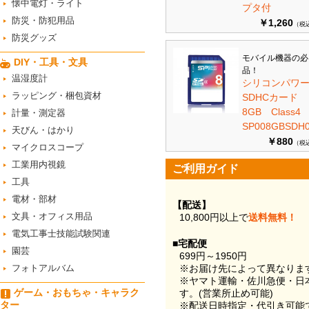
懐中電灯・ライト
プタ付
防災・防犯用品
￥1,260
（税
防災グッズ
モバイル機器の必
DIY・工具・文具
品！
温湿度計
シリコンパワ
ラッピング・梱包資材
SDHCカード
8GB Class
計量・測定器
SP008GBSDH0
天びん・はかり
￥880
（税
マイクロスコープ
工業用内視鏡
ご利用ガイド
工具
電材・部材
【配送】
文具・オフィス用品
10,800円以上で
送料無料！
電気工事士技能試験関連
■宅配便
園芸
699円～1950円
フォトアルバム
※お届け先によって異なりま
※ヤマト運輸・佐川急便・日
ゲーム・おもちゃ・キャラク
す。(営業所止め可能)
ター
※配送日時指定・代引き可能