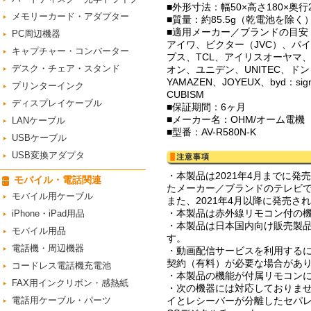
■外形寸法：幅50×高さ180×奥行
メモリーカード・アダプター
■質量：約85.5g（乾電池を除く
■適用メーカー／ブランドの目安
PC周辺機器
アイワ、ビクター（JVC）、パイ
キャプチャー・コンバーター
プス、TCL、アイリスオーヤマ
デスク・チェア・スタンド
オン、ユニデン、UNITEC、ドン・
YAMAZEN、JOYEUX、byd：si
プリンターインク
CUBISM
ディスプレイケーブル
■保証期間：6ヶ月
■メーカー名：OHM/オーム電機
LANケーブル
■型番：AV-R580N-K
USBケーブル
USB変換アダプタ
・本製品は2021年4月までに
モバイル・電話関連
たメーカー／ブランドのテレビ
モバイル用ケーブル
また、2021年4月以降に発売
・本製品は赤外線リモコン付の
iPhone・iPad用品
・本製品は日本国内向け販売製
モバイル用品
す。
電話機・周辺機器
・動画配信サービスを利用する
契約（有料）が必要な場合があ
コードレス電話機充電池
・本製品の機能が付属リモコン
FAX用インクリボン・感熱紙
・次の機器には対応しておりませ
電話用ケーブル・パーツ
イとレシーバーが分離したセパレ