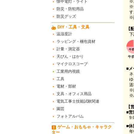
※
懐中電灯・ライト
※
防災・防犯用品
す
防災グッズ
※
DIY・工具・文具
【
温湿度計
下
ラッピング・梱包資材
計量・測定器
天びん・はかり
マイクロスコープ
■メ
工業用内視鏡
ネ
工具
ゆ
送
電材・部材
※
文具・オフィス用品
※
電気工事士技能試験関連
【
園芸
■営
フォトアルバム
9:
■休
ゲーム・おもちゃ・キャラク
年
ター