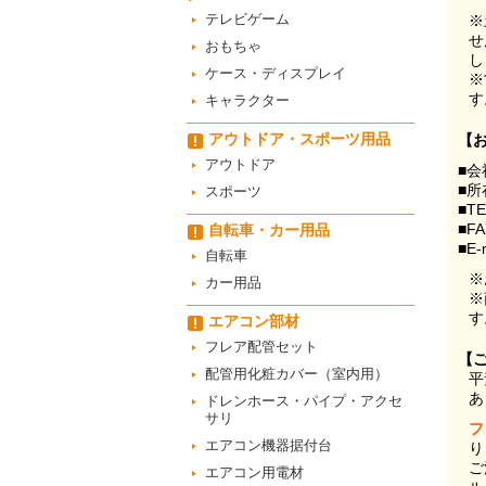
テレビゲーム
※
せ
おもちゃ
し
ケース・ディスプレイ
※
す
キャラクター
アウトドア・スポーツ用品
【
アウトドア
■会
■所
スポーツ
■T
■F
自転車・カー用品
■E-
自転車
※
カー用品
※
す
エアコン部材
フレア配管セット
【
配管用化粧カバー（室内用）
平
あ
ドレンホース・パイプ・アクセ
サリ
フ
エアコン機器据付台
り
ご
エアコン用電材