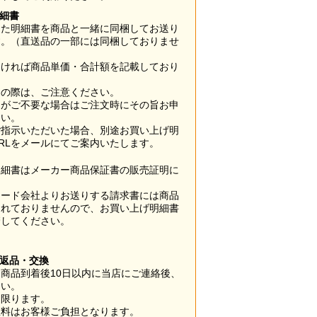
明細書
した明細書を商品と一緒に同梱してお送り
す。（直送品の一部には同梱しておりませ
なければ商品単価・合計額を記載しており
用の際は、ご注意ください。
梱がご不要な場合はご注文時にその旨お申
さい。
ご指示いただいた場合、別途お買い上げ明
RLをメールにてご案内いたします。
明細書はメーカー商品保証書の販売証明に
カード会社よりお送りする請求書には商品
されておりませんので、お買い上げ明細書
管してください。
】
の返品・交換
商品到着後10日以内に当店にご連絡後、
さい。
に限ります。
数料はお客様ご負担となります。