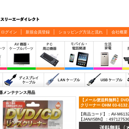
ログイン
新規会員登録
ショッピング方法と流れ
会社概要
機器メンテナンス用品
【メール便送料無料】DVD
クリーナー OHM 03-6132 
【商品コード】：AV-M613
【JAN/ISBN】：497127536