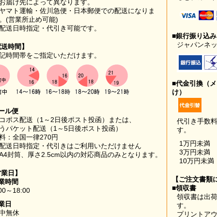
お届け先によって異なります。
ヤマト運輸・佐川急便・日本郵便での配送になりま
。(営業所止め可能)
配送日時指定・代引き可能です。
■銀行振り込
ジャパンネッ
配送時間】
記時間帯をご指定いただけます。
■代金引換（
け）
ール便
コポス配送（1～2日後ポスト投函）または、
代引き手数
うパケット配送（1～5日後ポスト投函）
す。
料：全国一律270円
1万円未満
配送日時指定・代引きはご利用いただけません
3万円未満
A4封筒、厚さ2.5cm以内の対応商品のみとなります。
10万円未満
営業日】
【ご注文書類
業時間
■領収書
00～18:00
領収書は出荷
業日
す。
中無休
プリントア