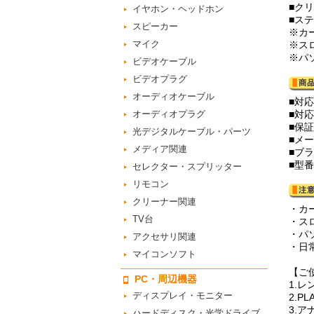
■ク
イヤホン・ヘッドホン
■ス
スピーカー
※カ
マイク
※ス
※パ
ビデオケーブル
ビデオプラグ
オーディオケーブル
■対応
オーディオプラグ
■対
■保
光デジタルケーブル・パーツ
■メ
メディア関連
■ブ
■型番
セレクター・スプリッター
リモコン
クリーナー関連
・カ
TV台
・ス
・パ
アクセサリ関連
・日
マイコンソフト
【ご
PC・周辺機器
1.
ディスプレイ・モニター
2.
3.
ハードディスク・光学ドライブ