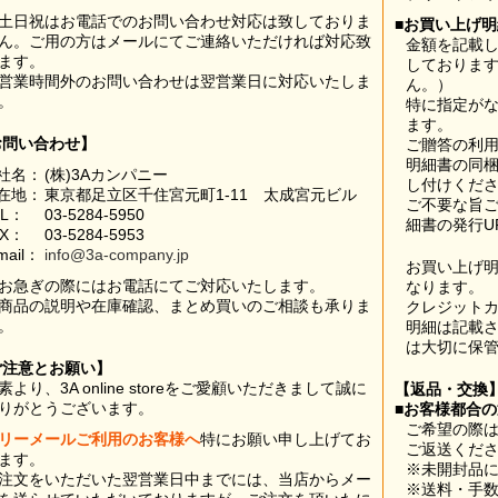
土日祝はお電話でのお問い合わせ対応は致しておりま
■お買い上げ
ん。ご用の方はメールにてご連絡いただければ対応致
金額を記載
ます。
しておりま
営業時間外のお問い合わせは翌営業日に対応いたしま
ん。）
。
特に指定が
ます。
お問い合わせ】
ご贈答の利
明細書の同
社名：
(株)3Aカンパニー
し付けくだ
在地：
東京都足立区千住宮元町1-11 太成宮元ビル
ご不要な旨
EL：
03-5284-5950
細書の発行U
AX：
03-5284-5953
mail：
info@3a-company.jp
お買い上げ
お急ぎの際にはお電話にてご対応いたします。
なります。
商品の説明や在庫確認、まとめ買いのご相談も承りま
クレジット
。
明細は記載
は大切に保
ご注意とお願い】
素より、3A online storeをご愛顧いただきまして誠に
【返品・交換
りがとうございます。
■お客様都合
ご希望の際は
リーメールご利用のお客様へ
特にお願い申し上げてお
ご返送くだ
ます。
※未開封品
注文をいただいた翌営業日中までには、当店からメー
※送料・手