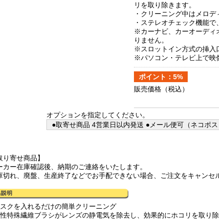
リを取り除きます。
・クリーニング中はメロデ
・ステレオチェック機能で
※カーナビ、カーオーディ
りません。
※スロットイン方式の挿入
※パソコン・テレビ上で映
ポイント：5%
販売価格
（税込）
オプションを指定してください。
●取寄せ商品 4営業日以内発送 ●メール便可（ネコポス
取り寄せ商品】
ーカー在庫確認後、納期のご連絡をいたします。
庫切れ、廃盤、生産終了などでお手配できない場合、ご注文をキャンセ
ィスクを入れるだけの簡単クリーニング
電性特殊繊維ブラシがレンズの静電気を除去し、効果的にホコリを取り