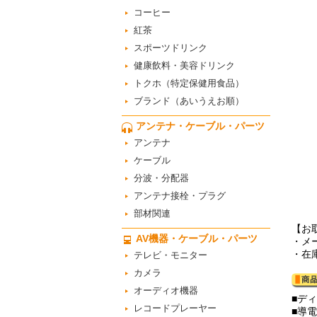
コーヒー
紅茶
スポーツドリンク
健康飲料・美容ドリンク
トクホ（特定保健用食品）
ブランド（あいうえお順）
アンテナ・ケーブル・パーツ
アンテナ
ケーブル
分波・分配器
アンテナ接栓・プラグ
部材関連
【お
AV機器・ケーブル・パーツ
・メ
・在
テレビ・モニター
カメラ
オーディオ機器
■デ
レコードプレーヤー
■導