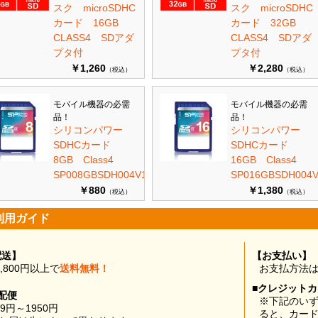
スク microSDHC
スク microSDHC
カード 16GB
カード 32GB
CLASS4 SDアダ
CLASS4 SDアダ
プタ付
プタ付
￥1,260
￥2,280
（税込）
（税込）
モバイル機器の必需
モバイル機器の必需
品！
品！
シリコンパワー
シリコンパワー
SDHCカード
SDHCカード
8GB Class4
16GB Class4
SP008GBSDH004V10
SP016GBSDH004V
￥880
￥1,380
（税込）
（税込）
利用ガイド
配送】
【お支払い】
0,800円以上で
送料無料！
お支払方法
■クレジット
配便
※下記のい
99円～1950円
ると、カー