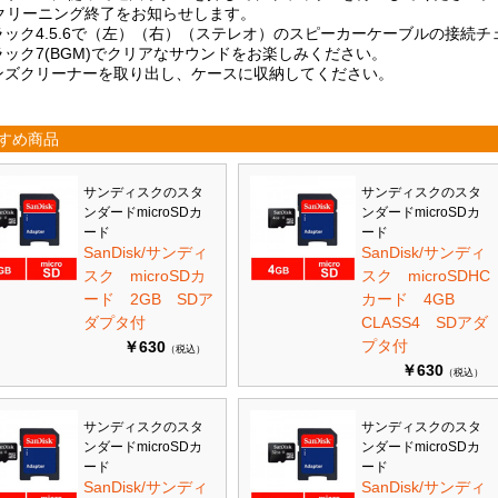
クリーニング終了をお知らせします。
トラック4.5.6で（左）（右）（ステレオ）のスピーカーケーブルの接続
トラック7(BGM)でクリアなサウンドをお楽しみください。
レンズクリーナーを取り出し、ケースに収納してください。
すめ商品
サンディスクのスタ
サンディスクのスタ
ンダードmicroSDカ
ンダードmicroSDカ
ード
ード
SanDisk/サンディ
SanDisk/サンディ
スク microSDカ
スク microSDHC
ード 2GB SDア
カード 4GB
ダプタ付
CLASS4 SDアダ
プタ付
￥630
（税込）
￥630
（税込）
サンディスクのスタ
サンディスクのスタ
ンダードmicroSDカ
ンダードmicroSDカ
ード
ード
SanDisk/サンディ
SanDisk/サンディ