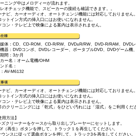
リーニング中はメロディーが流れます。
テレオチェック機能で、スピーカーの接続も確認できます。。
ーナビ、カーオーディオ、オートチェンジ機能には対応しておりません
ロットイン方式の挿入口にはお使いになれません。
ソコン・テレビ上で映像による案内は表示されません。
媒体：CD、CD-ROM、CD-R/RW、DVD±R/RW、DVD-R/RAM、D
応機器：DVDコンポ、DVDレコーダー、ポータブルDVD、DVDゲーム機
証期間：3か月
ーカー名：オーム電機/OHM
ランド名：
：AV-M6132
ーナビ、カーオーディオ、オートチェンジ機能には対応しておりません
ロットイン方式の挿入口にはお使いになれません。
ソコン・テレビ上で映像による案内は表示されません。
常のクリーニングには「乾式」をひどい汚れには「湿式」をご利用くだ
使用方法】
レンズクリーナーをケースから取り出しプレーヤーにセットします。
PLAY（再生）ボタンを押して、トラック１を再生してください。
アナウンスに従って選曲ボタンを押して、トラック3を再生してください