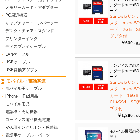
ンダードmicroS
メモリーカード・アダプター
ード
PC周辺機器
SanDisk/サン
スク microS
キャプチャー・コンバーター
ード 2GB S
デスク・チェア・スタンド
ダプタ付
プリンターインク
￥630
（税
ディスプレイケーブル
LANケーブル
USBケーブル
サンディスクのス
USB変換アダプタ
ンダードmicroS
ード
モバイル・電話関連
SanDisk/サン
モバイル用ケーブル
スク microSD
カード 16G
iPhone・iPad用品
CLASS4 SD
モバイル用品
プタ付
電話機・周辺機器
￥1,260
（税
コードレス電話機充電池
FAX用インクリボン・感熱紙
モバイル機器の必
電話用ケーブル・パーツ
品！