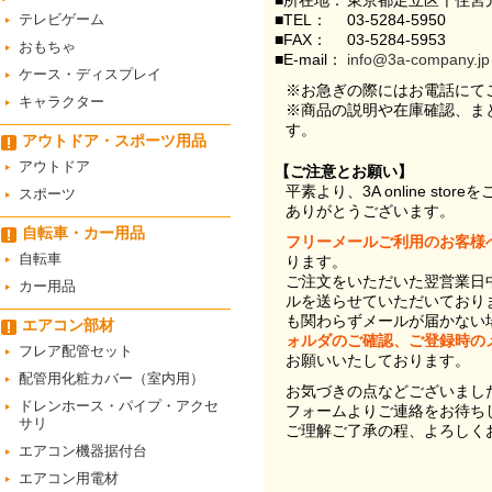
■所在地：
東京都足立区千住宮元
テレビゲーム
■TEL：
03-5284-5950
■FAX：
03-5284-5953
おもちゃ
■E-mail：
info@3a-company.jp
ケース・ディスプレイ
※お急ぎの際にはお電話にて
キャラクター
※商品の説明や在庫確認、ま
す。
アウトドア・スポーツ用品
アウトドア
【ご注意とお願い】
平素より、3A online st
スポーツ
ありがとうございます。
自転車・カー用品
フリーメールご利用のお客様
自転車
ります。
ご注文をいただいた翌営業日
カー用品
ルを送らせていただいており
も関わらずメールが届かない
エアコン部材
ォルダのご確認、ご登録時の
フレア配管セット
お願いいたしております。
配管用化粧カバー（室内用）
お気づきの点などございまし
ドレンホース・パイプ・アクセ
フォームよりご連絡をお待ち
サリ
ご理解ご了承の程、よろしく
エアコン機器据付台
エアコン用電材