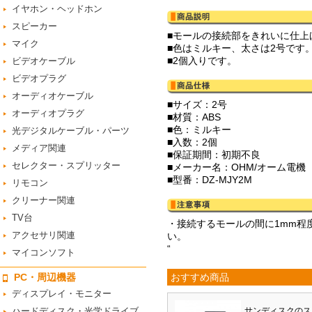
イヤホン・ヘッドホン
スピーカー
■モールの接続部をきれいに仕上
マイク
■色はミルキー、太さは2号です
■2個入りです。
ビデオケーブル
ビデオプラグ
オーディオケーブル
■サイズ：2号
オーディオプラグ
■材質：ABS
■色：ミルキー
光デジタルケーブル・パーツ
■入数：2個
メディア関連
■保証期間：初期不良
セレクター・スプリッター
■メーカー名：OHM/オーム電機
■型番：DZ-MJY2M
リモコン
クリーナー関連
TV台
・接続するモールの間に1mm程
アクセサリ関連
い。
“
マイコンソフト
PC・周辺機器
おすすめ商品
ディスプレイ・モニター
ハードディスク・光学ドライブ
サンディスクのス