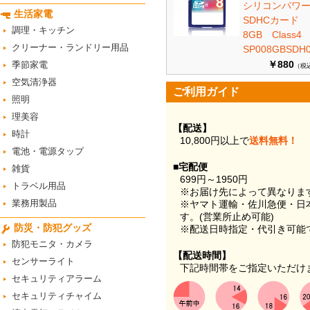
シリコンパワ
生活家電
SDHCカード
調理・キッチン
8GB Class
クリーナー・ランドリー用品
SP008GBSDH0
￥880
季節家電
（税
空気清浄器
ご利用ガイド
照明
理美容
【配送】
時計
10,800円以上で
送料無料！
電池・電源タップ
■宅配便
雑貨
699円～1950円
トラベル用品
※お届け先によって異なりま
業務用製品
※ヤマト運輸・佐川急便・日
す。(営業所止め可能)
防災・防犯グッズ
※配送日時指定・代引き可能
防犯モニタ・カメラ
【配送時間】
センサーライト
下記時間帯をご指定いただけ
セキュリティアラーム
セキュリティチャイム