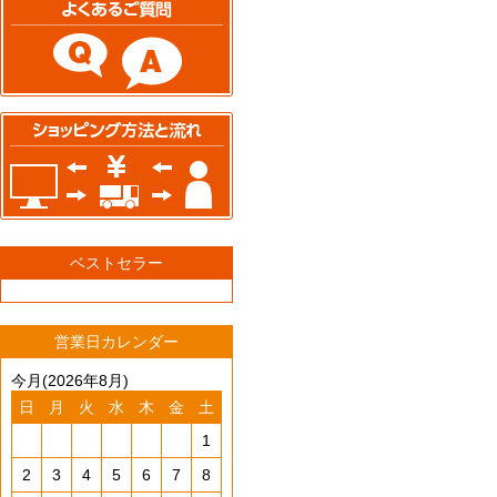
ベストセラー
営業日カレンダー
今月(2026年8月)
日
月
火
水
木
金
土
1
2
3
4
5
6
7
8