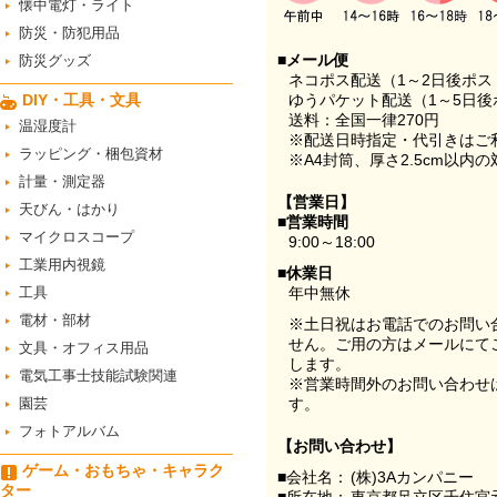
懐中電灯・ライト
防災・防犯用品
■メール便
防災グッズ
ネコポス配送（1～2日後ポ
DIY・工具・文具
ゆうパケット配送（1～5日後
送料：全国一律270円
温湿度計
※配送日時指定・代引きはご
ラッピング・梱包資材
※A4封筒、厚さ2.5cm以内
計量・測定器
【営業日】
天びん・はかり
■営業時間
マイクロスコープ
9:00～18:00
工業用内視鏡
■休業日
工具
年中無休
電材・部材
※土日祝はお電話でのお問い
せん。ご用の方はメールにて
文具・オフィス用品
します。
電気工事士技能試験関連
※営業時間外のお問い合わせ
園芸
す。
フォトアルバム
【お問い合わせ】
ゲーム・おもちゃ・キャラク
■会社名：
(株)3Aカンパニー
ター