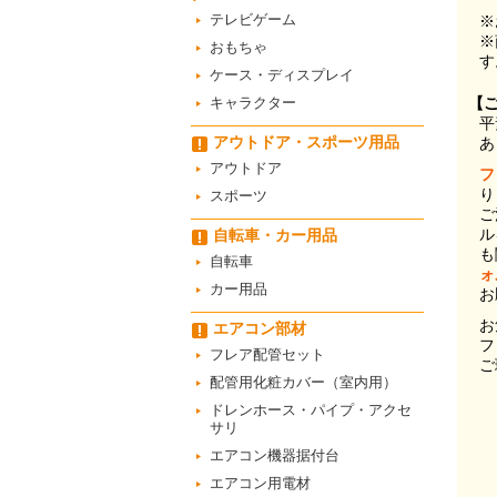
テレビゲーム
※
※
おもちゃ
す
ケース・ディスプレイ
キャラクター
【
平
アウトドア・スポーツ用品
あ
アウトドア
フ
り
スポーツ
ご
ル
自転車・カー用品
も
自転車
ォ
カー用品
お
お
エアコン部材
フ
フレア配管セット
ご
配管用化粧カバー（室内用）
ドレンホース・パイプ・アクセ
サリ
エアコン機器据付台
エアコン用電材