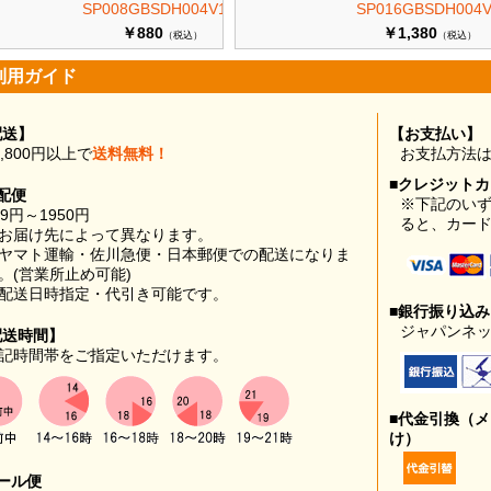
SP008GBSDH004V10
SP016GBSDH004V
￥880
￥1,380
（税込）
（税込）
利用ガイド
配送】
【お支払い】
0,800円以上で
送料無料！
お支払方法
■クレジット
配便
※下記のい
99円～1950円
ると、カー
お届け先によって異なります。
ヤマト運輸・佐川急便・日本郵便での配送になりま
。(営業所止め可能)
配送日時指定・代引き可能です。
■銀行振り込
ジャパンネッ
配送時間】
記時間帯をご指定いただけます。
■代金引換（
け）
ール便