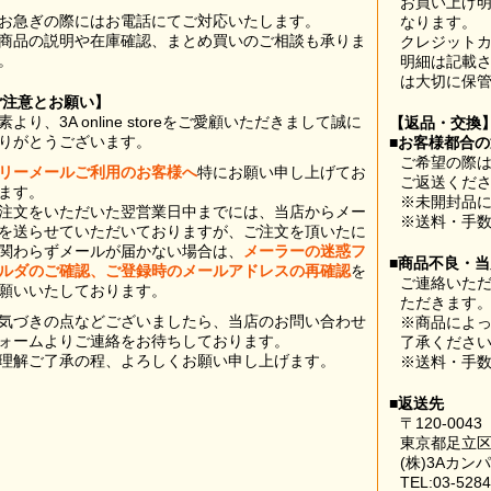
お買い上げ
お急ぎの際にはお電話にてご対応いたします。
なります。
商品の説明や在庫確認、まとめ買いのご相談も承りま
クレジット
。
明細は記載
は大切に保
ご注意とお願い】
素より、3A online storeをご愛顧いただきまして誠に
【返品・交換
りがとうございます。
■お客様都合
ご希望の際は
リーメールご利用のお客様へ
特にお願い申し上げてお
ご返送くだ
ます。
※未開封品
注文をいただいた翌営業日中までには、当店からメー
※送料・手
を送らせていただいておりますが、ご注文を頂いたに
関わらずメールが届かない場合は、
メーラーの迷惑フ
■商品不良・
ルダのご確認、ご登録時のメールアドレスの再確認
を
ご連絡いた
願いいたしております。
ただきます
気づきの点などございましたら、当店のお問い合わせ
※商品によ
ォームよりご連絡をお待ちしております。
了承くださ
理解ご了承の程、よろしくお願い申し上げます。
※送料・手
■返送先
〒120-0043
東京都足立区
(株)3Aカン
TEL:03-5284