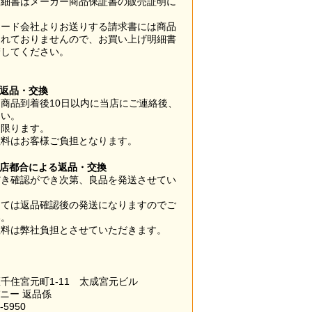
明細書はメーカー商品保証書の販売証明に
カード会社よりお送りする請求書には商品
されておりませんので、お買い上げ明細書
管してください。
】
の返品・交換
商品到着後10日以内に当店にご連絡後、
さい。
に限ります。
数料はお客様ご負担となります。
当店都合による返品・交換
だき確認ができ次第、良品を発送させてい
。
っては返品確認後の発送になりますのでご
い。
数料は弊社負担とさせていただきます。
千住宮元町1-11 太成宮元ビル
パニー 返品係
-5950