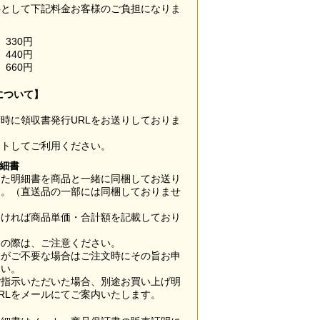
料として下記料金お客様のご負担になりま
330円
440円
660円
について】
時に領収書発行URLをお送りしておりま
ウトしてご利用ください。
明細書
した明細書を商品と一緒に同梱してお送り
す。（直送品の一部には同梱しておりませ
なければ商品単価・合計額を記載しており
用の際は、ご注意ください。
梱がご不要な場合はご注文時にその旨お申
さい。
ご指示いただいた場合、別途お買い上げ明
RLをメールにてご案内いたします。