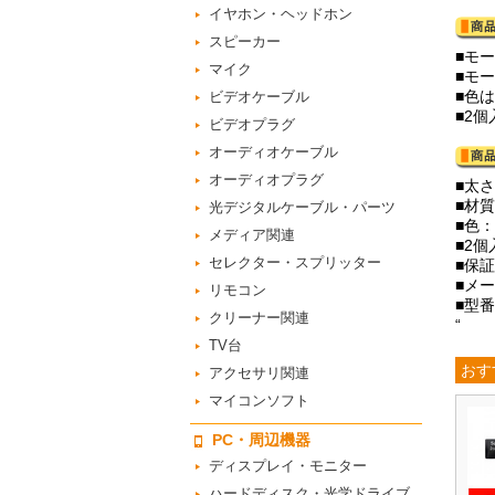
イヤホン・ヘッドホン
スピーカー
■モ
マイク
■モ
■色
ビデオケーブル
■2
ビデオプラグ
オーディオケーブル
オーディオプラグ
■太さ
■材質
光デジタルケーブル・パーツ
■色
メディア関連
■2個
セレクター・スプリッター
■保
■メ
リモコン
■型番
クリーナー関連
“
TV台
おす
アクセサリ関連
マイコンソフト
PC・周辺機器
ディスプレイ・モニター
ハードディスク・光学ドライブ