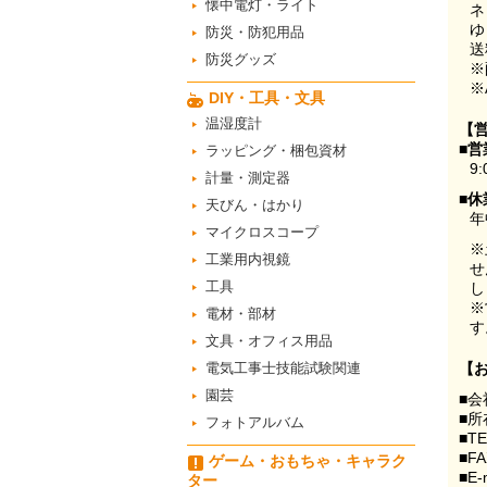
懐中電灯・ライト
ネ
ゆ
防災・防犯用品
送
防災グッズ
※
※
DIY・工具・文具
温湿度計
【
■営
ラッピング・梱包資材
9:
計量・測定器
■休
天びん・はかり
年
マイクロスコープ
※
工業用内視鏡
せ
工具
し
※
電材・部材
す
文具・オフィス用品
電気工事士技能試験関連
【
園芸
■会
■所
フォトアルバム
■T
■F
ゲーム・おもちゃ・キャラク
■E-
ター