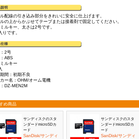
ール配線の引き込み部分をきれいに安全に仕上げます。
ールの上からかぶせてテープまたは接着剤で固定してください。
はミルキー、太さは2号です。
個入りです。
：2号
：ABS
：ミルキー
入
証期間：初期不良
ーカー名：OHM/オーム電機
：DZ-MEN2M
すめ商品
サンディスクのスタ
サンディスクのスタ
ンダードmicroSDカ
ンダードmicroSDカ
ード
ード
SanDisk/サンディ
SanDisk/サンディ