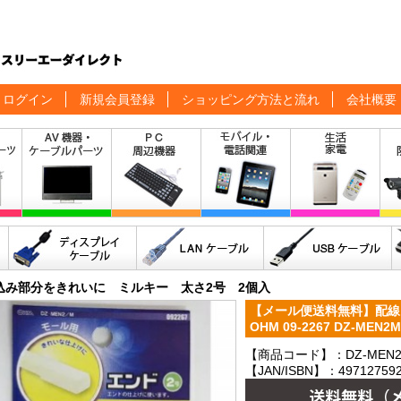
ログイン
新規会員登録
ショッピング方法と流れ
会社概要
込み部分をきれいに ミルキー 太さ2号 2個入
【メール便送料無料】配線モ
OHM 09-2267 DZ-M
【商品コード】：DZ-MEN
【JAN/ISBN】：497127592