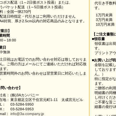
コポス配送（1～2日後ポスト投函）または、
代引き手数
うパケット配送（1～5日後ポスト投函）
す。
料：全国一律270円
1万円未満
配送日時指定・代引きはご利用いただけません
3万円未満
A4封筒、厚さ2.5cm以内の対応商品のみとなります。
10万円未満
営業日】
【ご注文書類
業時間
■領収書
00～18:00
領収書は出荷
業日
す。
中無休
プリントア
土日祝はお電話でのお問い合わせ対応は致しておりま
■お買い上げ
ん。ご用の方はメールにてご連絡いただければ対応致
金額を記載
ます。
しておりま
営業時間外のお問い合わせは翌営業日に対応いたしま
ん。）
。
特に指定が
ます。
お問い合わせ】
ご贈答の利
明細書の同
社名：
(株)3Aカンパニー
し付けくだ
在地：
東京都足立区千住宮元町1-11 太成宮元ビル
ご不要な旨
EL：
03-5284-5950
細書の発行U
AX：
03-5284-5953
mail：
info@3a-company.jp