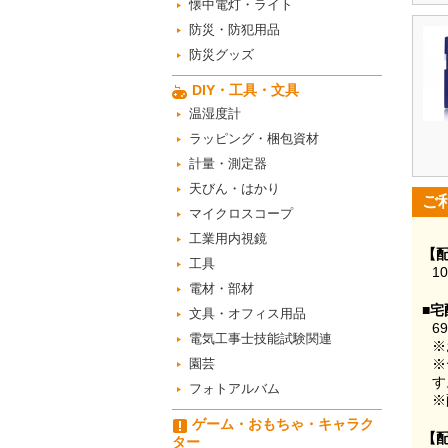
懐中電灯・ライト
防災・防犯用品
防災グッズ
DIY・工具・文具
温湿度計
ラッピング・梱包資材
計量・測定器
天びん・はかり
ご
マイクロスコープ
工業用内視鏡
【
工具
1
電材・部材
■宅
文具・オフィス用品
6
電気工事士技能試験関連
※
園芸
※
す
フォトアルバム
※
ゲーム・おもちゃ・キャラク
【
ター