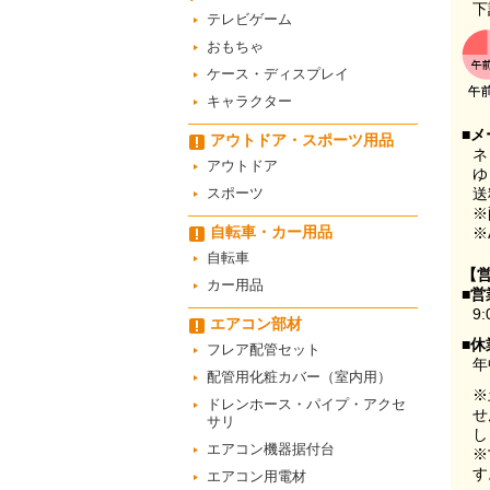
下
テレビゲーム
おもちゃ
ケース・ディスプレイ
キャラクター
■メ
アウトドア・スポーツ用品
ネ
アウトドア
ゆ
スポーツ
送
※
自転車・カー用品
※
自転車
【
カー用品
■営
9:
エアコン部材
■休
フレア配管セット
年
配管用化粧カバー（室内用）
※
ドレンホース・パイプ・アクセ
せ
サリ
し
エアコン機器据付台
※
す
エアコン用電材