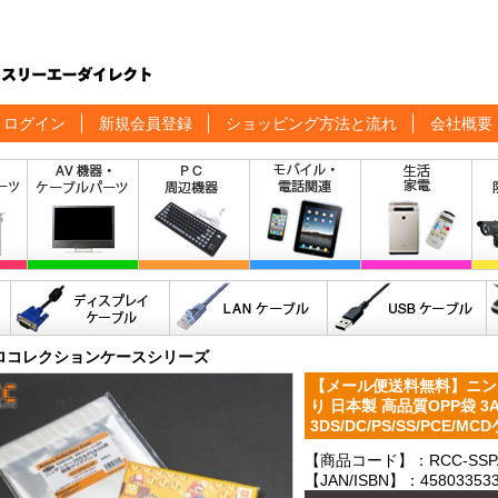
ログイン
新規会員登録
ショッピング方法と流れ
会社概要
ロコレクションケースシリーズ
【メール便送料無料】ニンテ
り 日本製 高品質OPP袋 3Aカ
3DS/DC/PS/SS/PCE/M
【商品コード】：RCC-SSPAC
【JAN/ISBN】：458033533