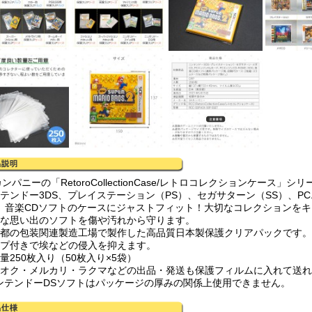
カンパニーの「RetoroCollectionCase/レトロコレクションケース」
ンテンドー3DS、プレイステーション（PS）、セガサターン（SS）、PC
O、音楽CDソフトのケースにジャストフィット！大切なコレクションを
切な思い出のソフトを傷や汚れから守ります。
京都の包装関連製造工場で製作した高品質日本製保護クリアパックです。
ープ付きで埃などの侵入を抑えます。
量250枚入り（50枚入り×5袋）
フオク・メルカリ・ラクマなどの出品・発送も保護フィルムに入れて送
ンテンドーDSソフトはパッケージの厚みの関係上使用できません。