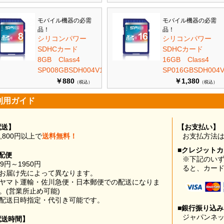
モバイル機器の必需
モバイル機器の必需
品！
品！
シリコンパワー
シリコンパワー
SDHCカード
SDHCカード
8GB Class4
16GB Class4
SP008GBSDH004V10
SP016GBSDH004V
￥880
￥1,380
（税込）
（税込）
利用ガイド
配送】
【お支払い】
0,800円以上で
送料無料！
お支払方法
■クレジット
配便
※下記のい
99円～1950円
ると、カー
お届け先によって異なります。
ヤマト運輸・佐川急便・日本郵便での配送になりま
。(営業所止め可能)
配送日時指定・代引き可能です。
■銀行振り込
ジャパンネッ
配送時間】