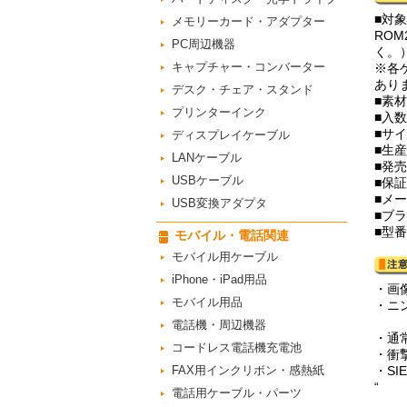
■対
メモリーカード・アダプター
RO
PC周辺機器
く。
キャプチャー・コンバーター
※各
あり
デスク・チェア・スタンド
■素材
プリンターインク
■入数
■サイ
ディスプレイケーブル
■生
LANケーブル
■発売
USBケーブル
■保
■メ
USB変換アダプタ
■ブラ
■型番
モバイル・電話関連
モバイル用ケーブル
iPhone・iPad用品
・画
モバイル用品
・ニ
電話機・周辺機器
・通
コードレス電話機充電池
・衝
FAX用インクリボン・感熱紙
・S
“
電話用ケーブル・パーツ