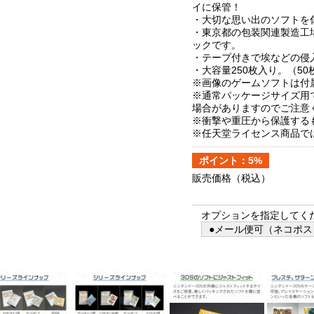
イに保管！
・大切な思い出のソフトを
・東京都の包装関連製造工
ックです。
・テープ付きで埃などの侵
・大容量250枚入り。（50
※画像のゲームソフトは付
※通常パッケージサイズ用
場合がありますのでご注意
※衝撃や重圧から保護する
※任天堂ライセンス商品で
ポイント：5%
販売価格
（税込）
オプションを指定してく
●メール便可（ネコポス）