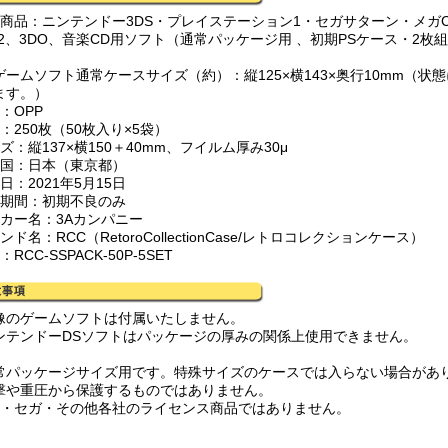
象商品：ニンテンドー3DS・プレイステーション1・セガサターン・メガCD
M2、3DO、音楽CD用ソフト（通常パッケージ用 、初期PSケース・2
）
ゲームソフト通常ケースサイズ（約）：縦125×横143×奥行10mm（
ます。）
：OPP
：250枚（50枚入り×5袋）
ズ：縦137×横150＋40mm、フイルム厚み30μ
産国：日本（東京都）
日：2021年5月15日
証期間：初期不良のみ
ーカー名：3Aカンパニー
ンド名：RCC（RetoroCollectionCase/レトロコレクションケース）
：RCC-SSPACK-50P-5SET
像のゲームソフトは付属いたしません。
ンテンドーDSソフトはパッケージの厚みの関係上使用できません。
常パッケージサイズ用です。特殊サイズのケースでは入らない場合があ
撃や重圧から保護するものではありません。
IE・セガ・その他各社のライセンス商品ではありません。