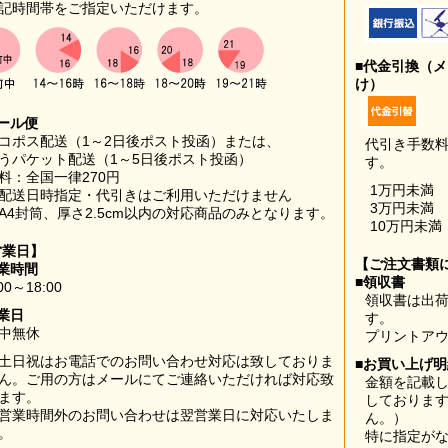
記時間帯をご指定いただけます。
■代金引換（
け）
ール便
コポス配送（1～2日後ポスト投函）または、
代引き手数
うパケット配送（1～5日後ポスト投函）
す。
料：全国一律270円
1万円未満
配送日時指定・代引きはご利用いただけません
3万円未満
A4封筒、厚さ2.5cm以内の対応商品のみとなります。
10万円未満
営業日】
【ご注文書類
業時間
■領収書
00～18:00
領収書は出荷
業日
す。
中無休
プリントア
土日祝はお電話でのお問い合わせ対応は致しておりま
■お買い上げ
ん。ご用の方はメールにてご連絡いただければ対応致
金額を記載
ます。
しておりま
営業時間外のお問い合わせは翌営業日に対応いたしま
ん。）
。
特に指定が