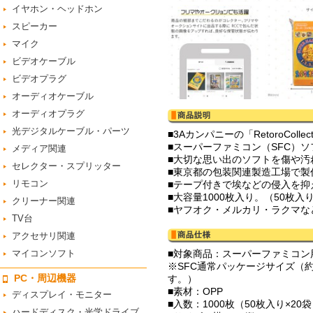
イヤホン・ヘッドホン
スピーカー
マイク
ビデオケーブル
ビデオプラグ
オーディオケーブル
オーディオプラグ
光デジタルケーブル・パーツ
■3Aカンパニーの「RetoroCol
■スーパーファミコン（SFC）
メディア関連
■大切な思い出のソフトを傷や汚
セレクター・スプリッター
■東京都の包装関連製造工場で製
リモコン
■テープ付きで埃などの侵入を抑
■大容量1000枚入り。（50枚入り
クリーナー関連
■ヤフオク・メルカリ・ラクマな
TV台
アクセサリ関連
マイコンソフト
■対象商品：スーパーファミコン
※SFC通常パッケージサイズ（約
PC・周辺機器
す。）
■素材：OPP
ディスプレイ・モニター
■入数：1000枚（50枚入り×20
ハードディスク・光学ドライブ