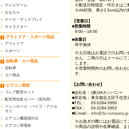
※配送日時指定・代引きはご
テレビゲーム
※A4封筒、厚さ2.5cm以内
おもちゃ
ケース・ディスプレイ
【営業日】
■営業時間
キャラクター
9:00～18:00
アウトドア・スポーツ用品
■休業日
アウトドア
年中無休
スポーツ
※土日祝はお電話でのお問い
せん。ご用の方はメールにて
自転車・カー用品
します。
自転車
※営業時間外のお問い合わせ
す。
カー用品
【お問い合わせ】
エアコン部材
フレア配管セット
■会社名：
(株)3Aカンパニー
■所在地：
東京都足立区千住宮元
配管用化粧カバー（室内用）
■TEL：
03-5284-5950
ドレンホース・パイプ・アクセ
■FAX：
03-5284-5953
サリ
■E-mail：
info@3a-company.jp
エアコン機器据付台
※お急ぎの際にはお電話にて
エアコン用電材
※商品の説明や在庫確認、ま