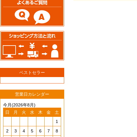
ベストセラー
営業日カレンダー
今月(2026年8月)
日
月
火
水
木
金
土
1
2
3
4
5
6
7
8