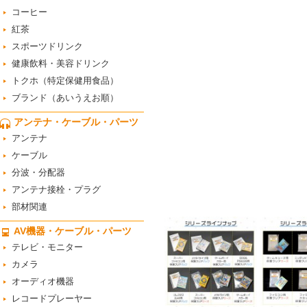
コーヒー
紅茶
スポーツドリンク
健康飲料・美容ドリンク
トクホ（特定保健用食品）
ブランド（あいうえお順）
アンテナ・ケーブル・パーツ
アンテナ
ケーブル
分波・分配器
アンテナ接栓・プラグ
部材関連
AV機器・ケーブル・パーツ
テレビ・モニター
カメラ
オーディオ機器
レコードプレーヤー