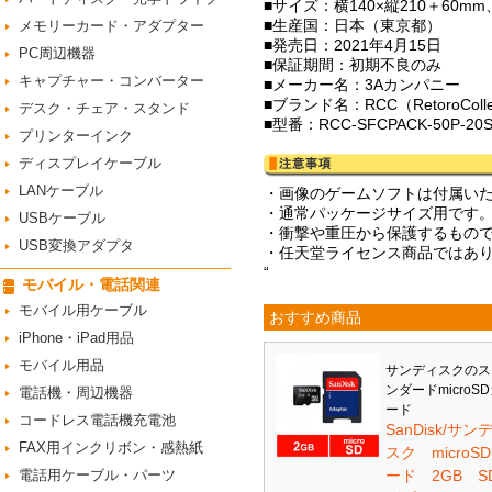
■サイズ：横140×縦210＋60m
■生産国：日本（東京都）
メモリーカード・アダプター
■発売日：2021年4月15日
PC周辺機器
■保証期間：初期不良のみ
キャプチャー・コンバーター
■メーカー名：3Aカンパニー
■ブランド名：RCC（RetoroCol
デスク・チェア・スタンド
■型番：RCC-SFCPACK-50P-20
プリンターインク
ディスプレイケーブル
LANケーブル
・画像のゲームソフトは付属い
・通常パッケージサイズ用です
USBケーブル
・衝撃や重圧から保護するもの
USB変換アダプタ
・任天堂ライセンス商品ではあ
“
モバイル・電話関連
モバイル用ケーブル
おすすめ商品
iPhone・iPad用品
モバイル用品
サンディスクのス
ンダードmicroS
電話機・周辺機器
ード
コードレス電話機充電池
SanDisk/サン
FAX用インクリボン・感熱紙
スク microS
電話用ケーブル・パーツ
ード 2GB S