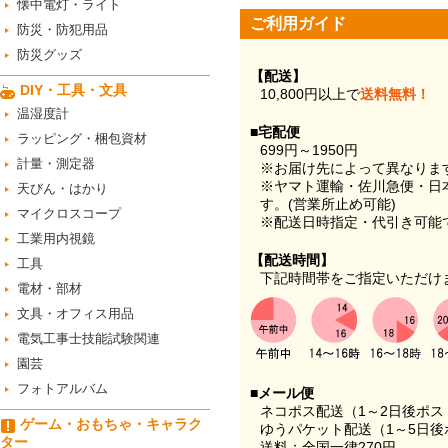
懐中電灯・ライト
ご利用ガイド
防災・防犯用品
防災グッズ
【配送】
DIY・工具・文具
10,800円以上で
送料無料！
温湿度計
■宅配便
ラッピング・梱包資材
699円～1950円
計量・測定器
※お届け先によって異なりま
※ヤマト運輸・佐川急便・日
天びん・はかり
す。(営業所止め可能)
マイクロスコープ
※配送日時指定・代引き可能
工業用内視鏡
【配送時間】
工具
下記時間帯をご指定いただけ
電材・部材
文具・オフィス用品
電気工事士技能試験関連
園芸
フォトアルバム
■メール便
ネコポス配送（1～2日後ポ
ゲーム・おもちゃ・キャラク
ゆうパケット配送（1～5日後
ター
送料：全国一律270円