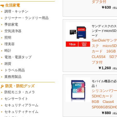
ダプタ付
生活家電
￥630
（税
調理・キッチン
クリーナー・ランドリー用品
季節家電
サンディスクのス
空気清浄器
ンダードmicroS
ード
照明
SanDisk/サン
理美容
スク microSD
時計
カード 16G
CLASS4 SD
電池・電源タップ
プタ付
雑貨
￥1,260
（税
トラベル用品
業務用製品
モバイル機器の必
防災・防犯グッズ
品！
シリコンパワ
防犯モニタ・カメラ
SDHCカード
センサーライト
8GB Class
セキュリティアラーム
SP008GBSDH0
セキュリティチャイム
￥880
（税