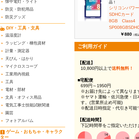
懐中電灯・ライト
品！
シリコンパワ
防災・防犯用品
SDHCカード
防災グッズ
8GB Class
SP008GBSDH0
DIY・工具・文具
￥880
温湿度計
（税
ラッピング・梱包資材
ご利用ガイド
計量・測定器
天びん・はかり
【配送】
マイクロスコープ
10,800円以上で
送料無料！
工業用内視鏡
■宅配便
工具
699円～1950円
電材・部材
※お届け先によって異なりま
※ヤマト運輸・佐川急便・日
文具・オフィス用品
す。(営業所止め可能)
電気工事士技能試験関連
※配送日時指定・代引き可能
園芸
【配送時間】
フォトアルバム
下記時間帯をご指定いただけ
ゲーム・おもちゃ・キャラク
ター