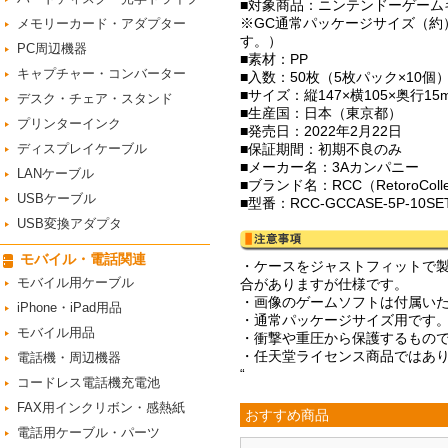
■対象商品：ニンテンドーゲームキ
※GC通常パッケージサイズ（約）
メモリーカード・アダプター
す。）
PC周辺機器
■素材：PP
キャプチャー・コンバーター
■入数：50枚（5枚パック×10個
■サイズ：縦147×横105×奥行1
デスク・チェア・スタンド
■生産国：日本（東京都）
プリンターインク
■発売日：2022年2月22日
ディスプレイケーブル
■保証期間：初期不良のみ
■メーカー名：3Aカンパニー
LANケーブル
■ブランド名：RCC（RetoroCol
USBケーブル
■型番：RCC-GCCASE-5P-10SE
USB変換アダプタ
モバイル・電話関連
・ケースをジャストフィットで
モバイル用ケーブル
合がありますが仕様です。
・画像のゲームソフトは付属い
iPhone・iPad用品
・通常パッケージサイズ用です
モバイル用品
・衝撃や重圧から保護するもの
・任天堂ライセンス商品ではあ
電話機・周辺機器
“
コードレス電話機充電池
FAX用インクリボン・感熱紙
おすすめ商品
電話用ケーブル・パーツ