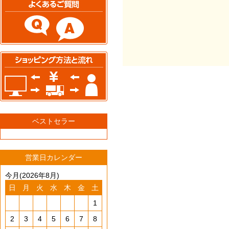
ベストセラー
営業日カレンダー
今月(2026年8月)
日
月
火
水
木
金
土
1
2
3
4
5
6
7
8