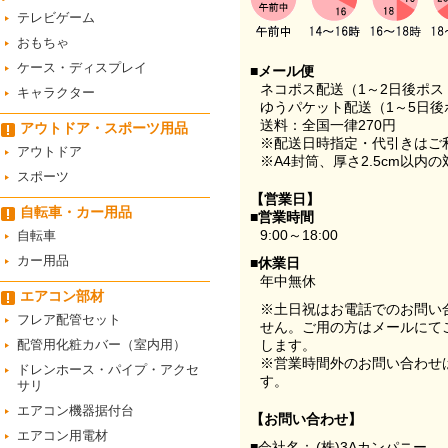
テレビゲーム
おもちゃ
ケース・ディスプレイ
■メール便
ネコポス配送（1～2日後ポ
キャラクター
ゆうパケット配送（1～5日後
送料：全国一律270円
アウトドア・スポーツ用品
※配送日時指定・代引きはご
アウトドア
※A4封筒、厚さ2.5cm以内
スポーツ
【営業日】
自転車・カー用品
■営業時間
9:00～18:00
自転車
カー用品
■休業日
年中無休
エアコン部材
※土日祝はお電話でのお問い
フレア配管セット
せん。ご用の方はメールにて
配管用化粧カバー（室内用）
します。
※営業時間外のお問い合わせ
ドレンホース・パイプ・アクセ
す。
サリ
エアコン機器据付台
【お問い合わせ】
エアコン用電材
■会社名：
(株)3Aカンパニー