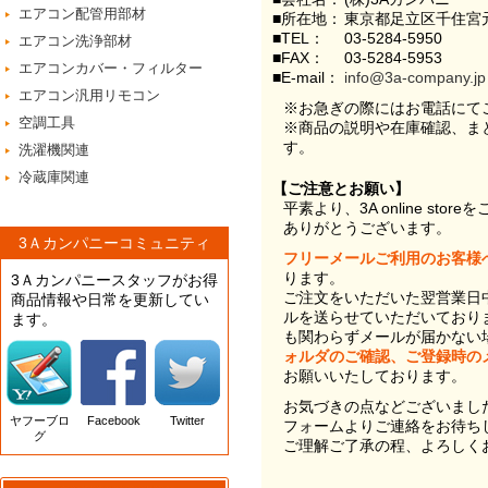
エアコン配管用部材
■所在地：
東京都足立区千住宮元
■TEL：
03-5284-5950
エアコン洗浄部材
■FAX：
03-5284-5953
エアコンカバー・フィルター
■E-mail：
info@3a-company.jp
エアコン汎用リモコン
※お急ぎの際にはお電話にて
空調工具
※商品の説明や在庫確認、ま
す。
洗濯機関連
冷蔵庫関連
【ご注意とお願い】
平素より、3A online st
ありがとうございます。
3Ａカンパニーコミュニティ
フリーメールご利用のお客様
ります。
3Ａカンパニースタッフがお得
ご注文をいただいた翌営業日
商品情報や日常を更新してい
ルを送らせていただいており
ます。
も関わらずメールが届かない
ォルダのご確認、ご登録時の
お願いいたしております。
お気づきの点などございまし
ヤフーブロ
Facebook
Twitter
フォームよりご連絡をお待ち
グ
ご理解ご了承の程、よろしく