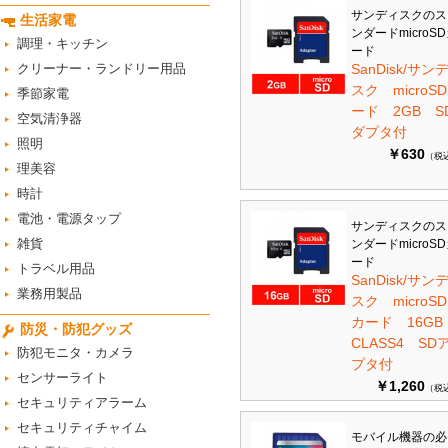
サンディスクのス
生活家電
ンダードmicroS
調理・キッチン
ード
クリーナー・ランドリー用品
SanDisk/サン
スク microS
季節家電
ード 2GB S
空気清浄器
ダプタ付
照明
￥630
（税
理美容
時計
電池・電源タップ
サンディスクのス
雑貨
ンダードmicroS
ード
トラベル用品
SanDisk/サン
業務用製品
スク microSD
カード 16G
防災・防犯グッズ
CLASS4 SD
防犯モニタ・カメラ
プタ付
センサーライト
￥1,260
（税
セキュリティアラーム
セキュリティチャイム
モバイル機器の必