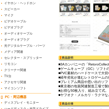
イヤホン・ヘッドホン
スピーカー
マイク
ビデオケーブル
ビデオプラグ
オーディオケーブル
オーディオプラグ
光デジタルケーブル・パーツ
メディア関連
セレクター・スプリッター
リモコン
■3Aカンパニーの「RetoroCol
■ゲームキューブ（GC）ソフト
クリーナー関連
■PVC素材のハードケースで大
TV台
■経年劣化が進むレトロゲームの
■プレミアム商品や思い出のソフ
アクセサリ関連
■東京都の包装関連製造工場で製
マイコンソフト
■お得な50枚入り、組み立て式。
■ヤフオク・メルカリ・ラクマな
PC・周辺機器
ディスプレイ・モニター
ハードディスク・光学ドライブ