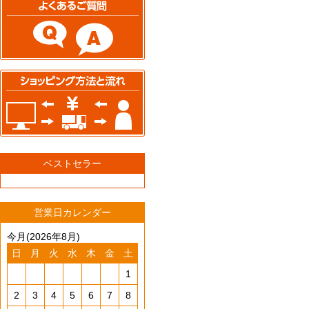
ベストセラー
営業日カレンダー
今月(2026年8月)
日
月
火
水
木
金
土
1
2
3
4
5
6
7
8