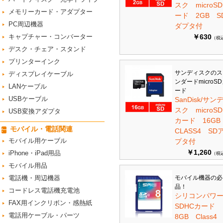
スク microS
メモリーカード・アダプター
ード 2GB S
PC周辺機器
ダプタ付
キャプチャー・コンバーター
￥630
（税
デスク・チェア・スタンド
プリンターインク
サンディスクのス
ディスプレイケーブル
ンダードmicroS
LANケーブル
ード
USBケーブル
SanDisk/サン
スク microSD
USB変換アダプタ
カード 16G
モバイル・電話関連
CLASS4 SD
モバイル用ケーブル
プタ付
￥1,260
iPhone・iPad用品
（税
モバイル用品
電話機・周辺機器
モバイル機器の必
品！
コードレス電話機充電池
シリコンパワ
FAX用インクリボン・感熱紙
SDHCカード
電話用ケーブル・パーツ
8GB Class