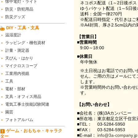
懐中電灯・ライト
ネコポス配送（1～2日後ポ
ゆうパケット配送（1～5日後
防災・防犯用品
送料：全国一律270円
防災グッズ
※配送日時指定・代引きはご
※A4封筒、厚さ2.5cm以内
DIY・工具・文具
温湿度計
【営業日】
■営業時間
ラッピング・梱包資材
9:00～18:00
計量・測定器
■休業日
天びん・はかり
年中無休
マイクロスコープ
※土日祝はお電話でのお問い
工業用内視鏡
せん。ご用の方はメールにて
工具
します。
※営業時間外のお問い合わせ
電材・部材
す。
文具・オフィス用品
電気工事士技能試験関連
【お問い合わせ】
園芸
■会社名：
(株)3Aカンパニー
■所在地：
東京都足立区千住宮元
フォトアルバム
■TEL：
03-5284-5950
■FAX：
03-5284-5953
ゲーム・おもちゃ・キャラク
■E-mail：
info@3a-company.jp
ター