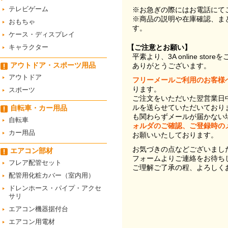
テレビゲーム
※お急ぎの際にはお電話にて
※商品の説明や在庫確認、ま
おもちゃ
す。
ケース・ディスプレイ
キャラクター
【ご注意とお願い】
平素より、3A online st
アウトドア・スポーツ用品
ありがとうございます。
アウトドア
フリーメールご利用のお客様
ります。
スポーツ
ご注文をいただいた翌営業日
ルを送らせていただいており
自転車・カー用品
も関わらずメールが届かない
自転車
ォルダのご確認、ご登録時の
カー用品
お願いいたしております。
お気づきの点などございまし
エアコン部材
フォームよりご連絡をお待ち
フレア配管セット
ご理解ご了承の程、よろしく
配管用化粧カバー（室内用）
ドレンホース・パイプ・アクセ
サリ
エアコン機器据付台
エアコン用電材