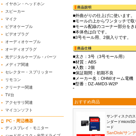
イヤホン・ヘッドホン
スピーカー
■外曲がりの仕上げに使います。
マイク
■モールの上からワンタッチで取
■モール配線のコーナー部分をき
ビデオケーブル
■本体色は白です。
ビデオプラグ
■3号モール用、2個入りです。
オーディオケーブル
オーディオプラグ
■太さ：3号（3号モール用）
光デジタルケーブル・パーツ
■材質：ABS
メディア関連
■入数：2個
セレクター・スプリッター
■保証期間：初期不良
■メーカー名：OHM/オーム電機
リモコン
■型番：DZ-AMD3-W2P
クリーナー関連
“
TV台
おすすめ商品
アクセサリ関連
マイコンソフト
サンディスクのス
PC・周辺機器
ンダードmicroS
ード
ディスプレイ・モニター
SanDisk/サン
ハードディスク・光学ドライブ