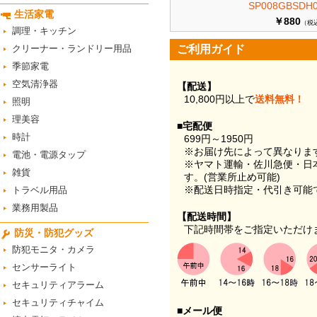
SP008GBSDH0
生活家電
￥880
（税
調理・キッチン
クリーナー・ランドリー用品
ご利用ガイド
季節家電
空気清浄器
【配送】
10,800円以上で
送料無料！
照明
理美容
■宅配便
時計
699円～1950円
※お届け先によって異なりま
電池・電源タップ
※ヤマト運輸・佐川急便・日
雑貨
す。(営業所止め可能)
※配送日時指定・代引き可能
トラベル用品
業務用製品
【配送時間】
下記時間帯をご指定いただけ
防災・防犯グッズ
防犯モニタ・カメラ
センサーライト
セキュリティアラーム
セキュリティチャイム
■メール便