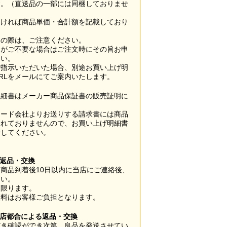
す。（直送品の一部には同梱しておりませ
なければ商品単価・合計額を記載しており
用の際は、ご注意ください。
梱がご不要な場合はご注文時にその旨お申
さい。
ご指示いただいた場合、別途お買い上げ明
RLをメールにてご案内いたします。
明細書はメーカー商品保証書の販売証明に
カード会社よりお送りする請求書には商品
されておりませんので、お買い上げ明細書
管してください。
】
の返品・交換
商品到着後10日以内に当店にご連絡後、
さい。
に限ります。
数料はお客様ご負担となります。
当店都合による返品・交換
だき確認ができ次第、良品を発送させてい