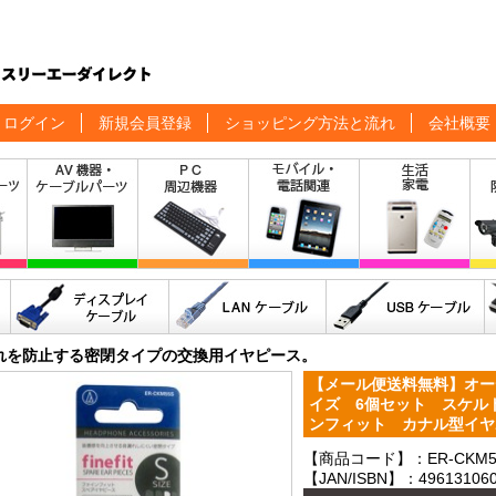
ログイン
新規会員登録
ショッピング方法と流れ
会社概要
れを防止する密閉タイプの交換用イヤピース。
【メール便送料無料】オー
イズ 6個セット スケルトン
ンフィット カナル型イヤ
【商品コード】：ER-CKM5
【JAN/ISBN】：496131060