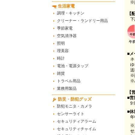
※
生活家電
調理・キッチン
【
下
クリーナー・ランドリー用品
季節家電
空気清浄器
照明
理美容
■メ
時計
ネ
ゆ
電池・電源タップ
送
雑貨
※
※
トラベル用品
業務用製品
【
■営
防災・防犯グッズ
9:
防犯モニタ・カメラ
■休
センサーライト
年
セキュリティアラーム
※
セキュリティチャイム
せ