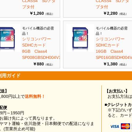
CLASS4 SDアダ
CLASS4 SDアダ
プタ付
プタ付
￥1,260
￥2,280
（税込）
（税込）
モバイル機器の必需
モバイル機器の必需
品！
品！
シリコンパワー
シリコンパワー
SDHCカード
SDHCカード
8GB Class4
16GB Class4
SP008GBSDH004V10
SP016GBSDH004V
￥880
￥1,380
（税込）
（税込）
利用ガイド
配送】
【お支払い】
0,800円以上で
送料無料！
お支払方法
■クレジット
配便
※下記のい
99円～1950円
ると、カー
お届け先によって異なります。
ヤマト運輸・佐川急便・日本郵便での配送になりま
。(営業所止め可能)