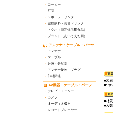
コーヒー
紅茶
スポーツドリンク
健康飲料・美容ドリンク
トクホ（特定保健用食品）
ブランド（あいうえお順）
アンテナ・ケーブル・パーツ
アンテナ
ケーブル
分波・分配器
アンテナ接栓・プラグ
部材関連
■装
AV機器・ケーブル・パーツ
■Sサ
テレビ・モニター
カメラ
■材
オーディオ機器
■入数
レコードプレーヤー