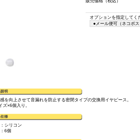
販売価格
（税込）
オプションを指定してく
●メール便可（ネコポス）
着感を向上させて音漏れを防止する密閉タイプの交換用イヤピース。
イズ×6個入り。
質：シリコン
：6個