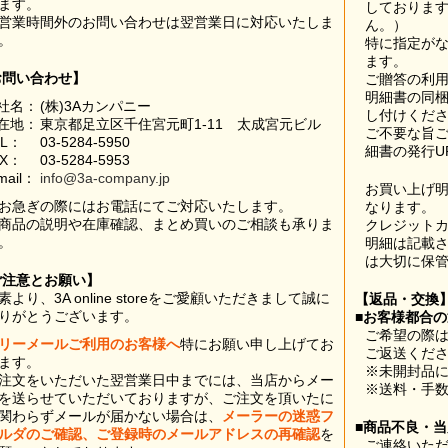
ます。
しておりま
営業時間外のお問い合わせは翌営業日に対応いたしま
ん。）
。
特に指定が
ます。
お問い合わせ】
ご贈答の利
明細書の同
社名：
(株)3Aカンパニー
し付けくだ
在地：
東京都足立区千住宮元町1-11 太成宮元ビル
ご不要な旨
EL：
03-5284-5950
細書の発行U
AX：
03-5284-5953
mail：
info@3a-company.jp
お買い上げ
お急ぎの際にはお電話にてご対応いたします。
なります。
商品の説明や在庫確認、まとめ買いのご相談も承りま
クレジット
。
明細は記載
は大切に保
ご注意とお願い】
素より、3A online storeをご愛顧いただきまして誠に
【返品・交換
りがとうございます。
■お客様都合
ご希望の際は
リーメールご利用のお客様へ
特にお願い申し上げてお
ご返送くだ
ます。
※未開封品
注文をいただいた翌営業日中までには、当店からメー
※送料・手
を送らせていただいておりますが、ご注文を頂いたに
関わらずメールが届かない場合は、
メーラーの迷惑フ
■商品不良・
ルダのご確認、ご登録時のメールアドレスの再確認
を
ご連絡いた