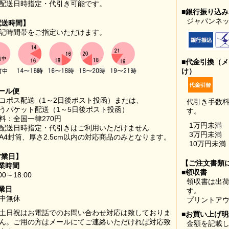
配送日時指定・代引き可能です。
■銀行振り込
ジャパンネッ
配送時間】
記時間帯をご指定いただけます。
■代金引換（
け）
ール便
コポス配送（1～2日後ポスト投函）または、
代引き手数
うパケット配送（1～5日後ポスト投函）
す。
料：全国一律270円
1万円未満
配送日時指定・代引きはご利用いただけません
3万円未満
A4封筒、厚さ2.5cm以内の対応商品のみとなります。
10万円未満
営業日】
【ご注文書類
業時間
■領収書
00～18:00
領収書は出荷
業日
す。
中無休
プリントア
土日祝はお電話でのお問い合わせ対応は致しておりま
■お買い上げ
ん。ご用の方はメールにてご連絡いただければ対応致
金額を記載