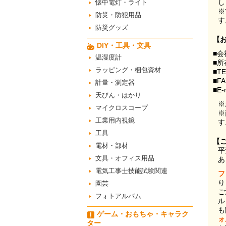
し
懐中電灯・ライト
※
防災・防犯用品
す
防災グッズ
【
DIY・工具・文具
■会
温湿度計
■所
ラッピング・梱包資材
■T
■F
計量・測定器
■E-
天びん・はかり
※
マイクロスコープ
※
工業用内視鏡
す
工具
【
電材・部材
平
文具・オフィス用品
あ
電気工事士技能試験関連
フ
り
園芸
ご
フォトアルバム
ル
も
ゲーム・おもちゃ・キャラク
ォ
ター