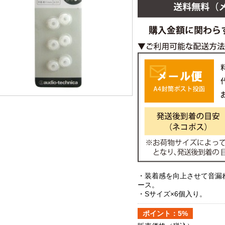
・装着感を向上させて音漏
ース。
・Sサイズ×6個入り。
ポイント：5%