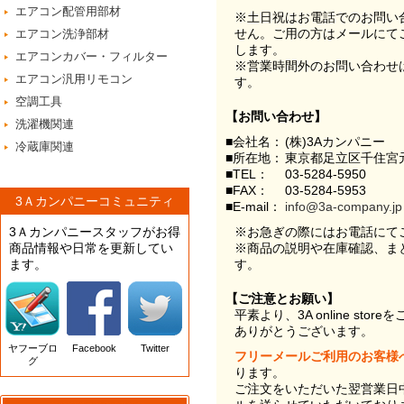
エアコン配管用部材
※土日祝はお電話でのお問い
せん。ご用の方はメールにて
エアコン洗浄部材
します。
エアコンカバー・フィルター
※営業時間外のお問い合わせ
エアコン汎用リモコン
す。
空調工具
【お問い合わせ】
洗濯機関連
■会社名：
(株)3Aカンパニー
冷蔵庫関連
■所在地：
東京都足立区千住宮元
■TEL：
03-5284-5950
■FAX：
03-5284-5953
3Ａカンパニーコミュニティ
■E-mail：
info@3a-company.jp
3Ａカンパニースタッフがお得
※お急ぎの際にはお電話にて
商品情報や日常を更新してい
※商品の説明や在庫確認、ま
ます。
す。
【ご注意とお願い】
平素より、3A online st
ありがとうございます。
ヤフーブロ
Facebook
Twitter
フリーメールご利用のお客様
グ
ります。
ご注文をいただいた翌営業日