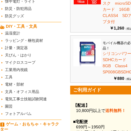
懐中電灯・ライト
スク microSD
防災・防犯用品
カード 16G
CLASS4 SD
防災グッズ
プタ付
DIY・工具・文具
￥1,260
（税
温湿度計
ラッピング・梱包資材
モバイル機器の必
計量・測定器
品！
シリコンパワ
天びん・はかり
SDHCカード
マイクロスコープ
8GB Class
工業用内視鏡
SP008GBSDH0
工具
￥880
（税
電材・部材
ご利用ガイド
文具・オフィス用品
電気工事士技能試験関連
【配送】
園芸
10,800円以上で
送料無料！
フォトアルバム
■宅配便
ゲーム・おもちゃ・キャラク
699円～1950円
ター