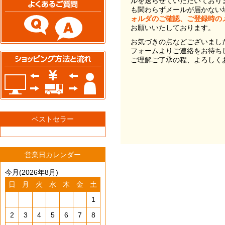
ルを送らせていただいており
も関わらずメールが届かない
ォルダのご確認、ご登録時の
お願いいたしております。
お気づきの点などございまし
フォームよりご連絡をお待ち
ご理解ご了承の程、よろしく
ベストセラー
営業日カレンダー
今月(2026年8月)
日
月
火
水
木
金
土
1
2
3
4
5
6
7
8