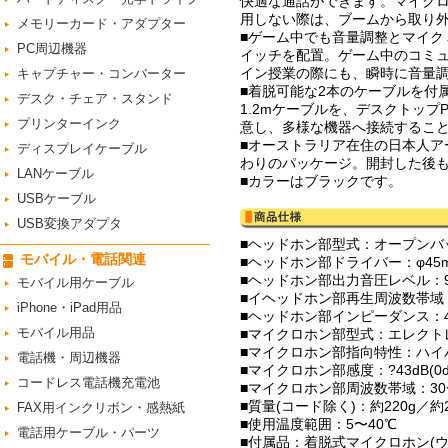
快適な通話ができます。マイク
用しない際は、ブームから取り
メモリーカード・アダプター
■ゲーム中でも音量調整とマイ
PC周辺機器
イッチを配置。ゲーム中のコミ
イン授業の際にも、瞬時に音量調
キャプチャー・コンバーター
■着脱可能な2本のケーブルを付属。
デスク・チェア・スタンド
1.2mケーブルを、デスクトップP
プリンターインク
意し、多様な機器へ接続するこ
■オーストラリア在住の日本人
ディスプレイケーブル
わりのパッケージ。開封した後
LANケーブル
■カラーはブラックです。
USBケーブル
USB変換アダプタ
■ヘッドホン部型式：オープンバ
モバイル・電話関連
■ヘッドホン部ドライバー：φ45
■ヘッドホン部出力音圧レベル：98
モバイル用ケーブル
■イヘッドホン部再生周波数帯域：1
iPhone・iPad用品
■ヘッドホン部インピーダンス：4
モバイル用品
■マイクロホン部型式：エレクト
■マイクロホン部指向特性：ハイ
電話機・周辺機器
■マイクロホン部感度：?43dB(0dB=
コードレス電話機充電池
■マイクロホン部周波数帯域：30〜
■質量(コード除く)：約220g／約
FAX用インクリボン・感熱紙
■使用温度範囲：5〜40℃
電話用ケーブル・パーツ
■付属品：着脱式マイクロホン(ウ