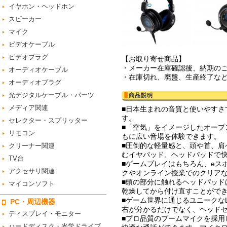
イヤホン・ヘッドホン
スピーカー
マイク
ビデオケーブル
ビデオプラグ
【お取り寄せ商品】
・メーカー在庫確認後、納期の
オーディオケーブル
・在庫切れ、廃盤、生産終了な
オーディオプラグ
光デジタルケーブル・パーツ
メディア関連
■日本生まれの音質と使いやす
す。
セレクター・スプリッター
■「空気」をイメージしたオー
リモコン
もに広い音場を体験できます。
■圧倒的な軽量感と、頭や首、
クリーナー関連
むイヤパッド、ヘッドパッドで
TV台
■ゲームプレイはもちろん、eス
アクセサリ関連
クやオンライン授業でのクリア
■頭の部分に触れるヘッドパッ
マイコンソフト
乾燥してから付け直すことがで
■ゲーム世界に通じるユニークな
PC・周辺機器
右が分かるだけでなく、ヘッド
ディスプレイ・モニター
■プロ品質のブームマイクを採
ハードディスク・光学ドライブ