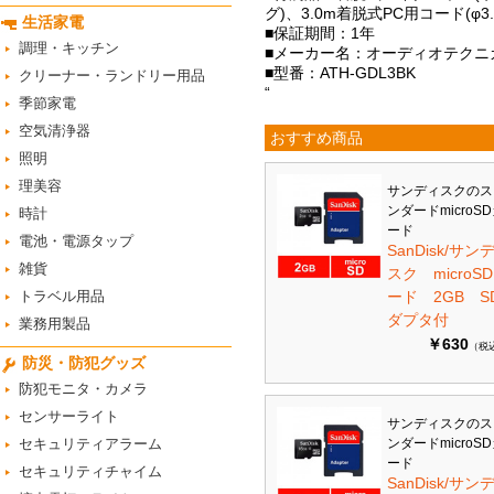
グ)、3.0m着脱式PC用コード(φ
生活家電
■保証期間：1年
調理・キッチン
■メーカー名：オーディオテクニカ/ au
■型番：ATH-GDL3BK
クリーナー・ランドリー用品
“
季節家電
空気清浄器
おすすめ商品
照明
理美容
サンディスクのス
ンダードmicroS
時計
ード
電池・電源タップ
SanDisk/サン
雑貨
スク microS
トラベル用品
ード 2GB S
ダプタ付
業務用製品
￥630
（税
防災・防犯グッズ
防犯モニタ・カメラ
センサーライト
サンディスクのス
セキュリティアラーム
ンダードmicroS
ード
セキュリティチャイム
SanDisk/サン