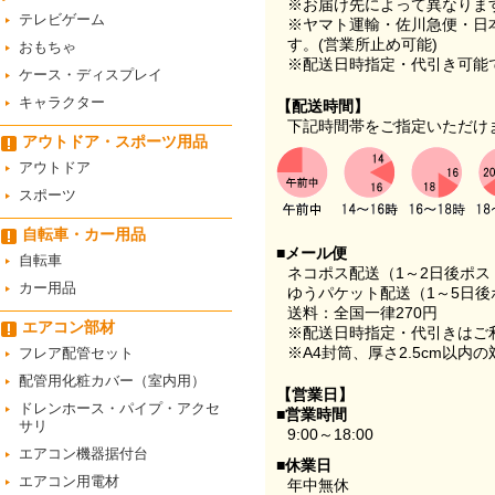
※お届け先によって異なりま
テレビゲーム
※ヤマト運輸・佐川急便・日
す。(営業所止め可能)
おもちゃ
※配送日時指定・代引き可能
ケース・ディスプレイ
キャラクター
【配送時間】
下記時間帯をご指定いただけ
アウトドア・スポーツ用品
アウトドア
スポーツ
自転車・カー用品
■メール便
自転車
ネコポス配送（1～2日後ポ
カー用品
ゆうパケット配送（1～5日後
送料：全国一律270円
エアコン部材
※配送日時指定・代引きはご
※A4封筒、厚さ2.5cm以内
フレア配管セット
配管用化粧カバー（室内用）
【営業日】
ドレンホース・パイプ・アクセ
■営業時間
サリ
9:00～18:00
エアコン機器据付台
■休業日
エアコン用電材
年中無休