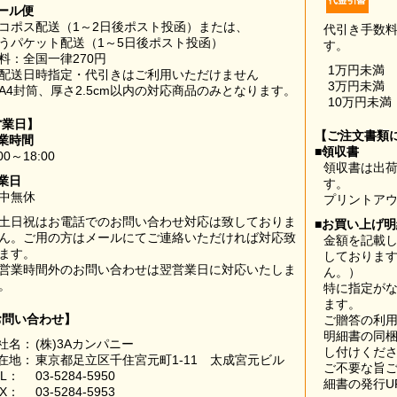
ール便
コポス配送（1～2日後ポスト投函）または、
代引き手数
うパケット配送（1～5日後ポスト投函）
す。
料：全国一律270円
1万円未満
配送日時指定・代引きはご利用いただけません
3万円未満
A4封筒、厚さ2.5cm以内の対応商品のみとなります。
10万円未満
営業日】
【ご注文書類
業時間
■領収書
00～18:00
領収書は出荷
業日
す。
中無休
プリントア
土日祝はお電話でのお問い合わせ対応は致しておりま
■お買い上げ
ん。ご用の方はメールにてご連絡いただければ対応致
金額を記載
ます。
しておりま
営業時間外のお問い合わせは翌営業日に対応いたしま
ん。）
。
特に指定が
ます。
お問い合わせ】
ご贈答の利
明細書の同
社名：
(株)3Aカンパニー
し付けくだ
在地：
東京都足立区千住宮元町1-11 太成宮元ビル
ご不要な旨
EL：
03-5284-5950
細書の発行U
AX：
03-5284-5953