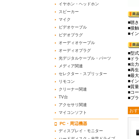
イヤホン・ヘッドホン
スピーカー
マイク
■聴
ビデオケーブル
■接
■イ
ビデオプラグ
オーディオケーブル
オーディオプラグ
■型
光デジタルケーブル・パーツ
■ドラ
■出力
メディア関連
■再生
セレクター・スプリッター
■最大
■イ
リモコン
■質量
クリーナー関連
■コー
TV台
■プ
アクセサリ関連
おす
マイコンソフト
PC・周辺機器
ディスプレイ・モニター
ハードディスク・光学ドライブ