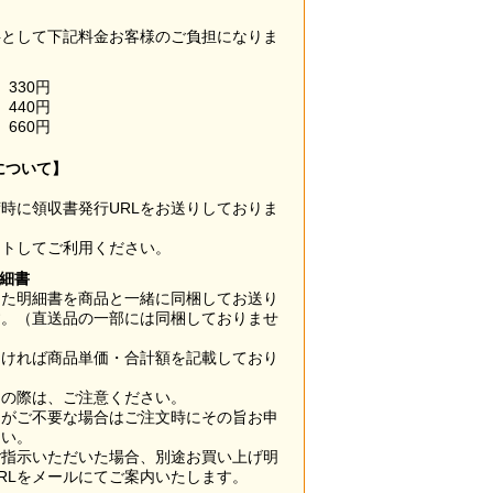
料として下記料金お客様のご負担になりま
330円
440円
660円
について】
時に領収書発行URLをお送りしておりま
ウトしてご利用ください。
明細書
した明細書を商品と一緒に同梱してお送り
す。（直送品の一部には同梱しておりませ
なければ商品単価・合計額を記載しており
用の際は、ご注意ください。
梱がご不要な場合はご注文時にその旨お申
さい。
ご指示いただいた場合、別途お買い上げ明
RLをメールにてご案内いたします。