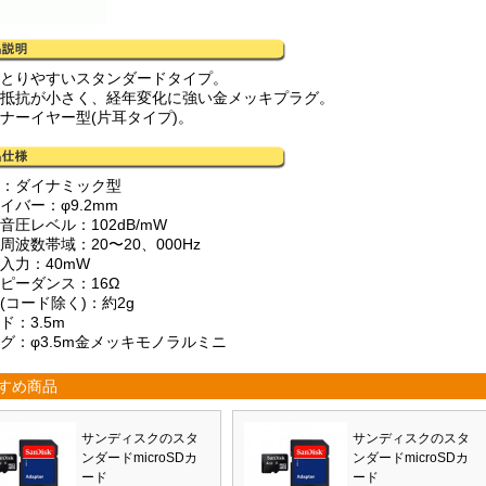
きとりやすいスタンダードタイプ。
触抵抗が小さく、経年変化に強い金メッキプラグ。
ンナーイヤー型(片耳タイプ)。
式：ダイナミック型
イバー：φ9.2mm
音圧レベル：102dB/mW
周波数帯域：20〜20、000Hz
入力：40mW
ンピーダンス：16Ω
(コード除く)：約2g
ド：3.5m
ラグ：φ3.5m金メッキモノラルミニ
すめ商品
サンディスクのスタ
サンディスクのスタ
ンダードmicroSDカ
ンダードmicroSDカ
ード
ード