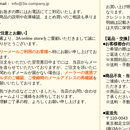
mail：
info@3a-company.jp
お買い上げ
お急ぎの際にはお電話にてご対応いたします。
なります。
商品の説明や在庫確認、まとめ買いのご相談も承りま
クレジット
。
明細は記載
は大切に保
ご注意とお願い】
素より、3A online storeをご愛顧いただきまして誠に
【返品・交換
りがとうございます。
■お客様都合
ご希望の際は
リーメールご利用のお客様へ
特にお願い申し上げてお
ご返送くだ
ます。
※未開封品
注文をいただいた翌営業日中までには、当店からメー
※送料・手
を送らせていただいておりますが、ご注文を頂いたに
関わらずメールが届かない場合は、
メーラーの迷惑フ
■商品不良・
ルダのご確認、ご登録時のメールアドレスの再確認
を
ご連絡いた
願いいたしております。
ただきます
気づきの点などございましたら、当店のお問い合わせ
※商品によ
ォームよりご連絡をお待ちしております。
了承くださ
理解ご了承の程、よろしくお願い申し上げます。
※送料・手
■返送先
〒120-0043
東京都足立区
(株)3Aカン