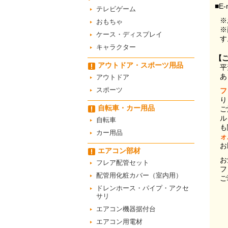
■E-
テレビゲーム
※
おもちゃ
※
ケース・ディスプレイ
す
キャラクター
【
アウトドア・スポーツ用品
平
あ
アウトドア
スポーツ
フ
り
自転車・カー用品
ご
ル
自転車
も
カー用品
ォ
お
エアコン部材
お
フレア配管セット
フ
配管用化粧カバー（室内用）
ご
ドレンホース・パイプ・アクセ
サリ
エアコン機器据付台
エアコン用電材