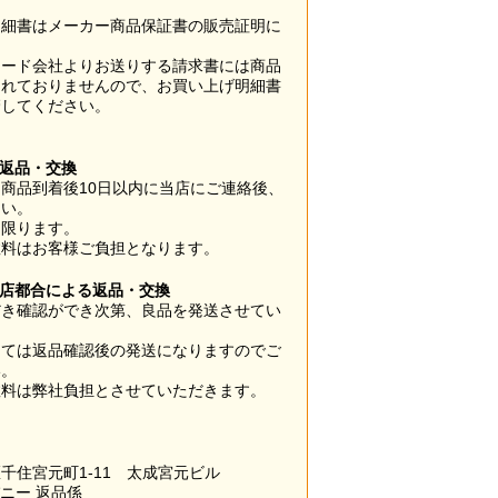
明細書はメーカー商品保証書の販売証明に
カード会社よりお送りする請求書には商品
されておりませんので、お買い上げ明細書
管してください。
】
の返品・交換
商品到着後10日以内に当店にご連絡後、
さい。
に限ります。
数料はお客様ご負担となります。
当店都合による返品・交換
だき確認ができ次第、良品を発送させてい
。
っては返品確認後の発送になりますのでご
い。
数料は弊社負担とさせていただきます。
千住宮元町1-11 太成宮元ビル
パニー 返品係