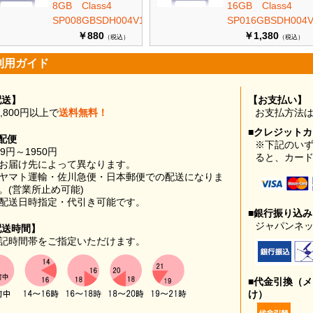
8GB Class4
16GB Class4
SP008GBSDH004V10
SP016GBSDH004V
￥880
￥1,380
（税込）
（税込）
利用ガイド
配送】
【お支払い】
0,800円以上で
送料無料！
お支払方法
■クレジット
配便
※下記のい
99円～1950円
ると、カー
お届け先によって異なります。
ヤマト運輸・佐川急便・日本郵便での配送になりま
。(営業所止め可能)
配送日時指定・代引き可能です。
■銀行振り込
ジャパンネッ
配送時間】
記時間帯をご指定いただけます。
■代金引換（
け）