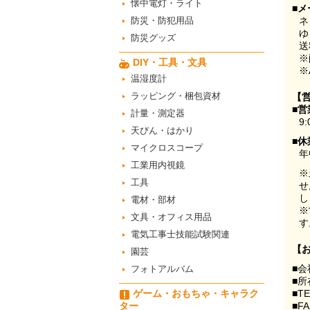
懐中電灯・ライト
■メ
防災・防犯用品
ネ
ゆ
防災グッズ
送
※
DIY・工具・文具
※
温湿度計
ラッピング・梱包資材
【
■営
計量・測定器
9:
天びん・はかり
■休
マイクロスコープ
年
工業用内視鏡
※
工具
せ
し
電材・部材
※
文具・オフィス用品
す
電気工事士技能試験関連
【
園芸
■会
フォトアルバム
■所
ゲーム・おもちゃ・キャラク
■T
ター
■F