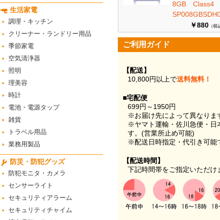
8GB Class
生活家電
SP008GBSDH0
調理・キッチン
￥880
（税
クリーナー・ランドリー用品
ご利用ガイド
季節家電
空気清浄器
【配送】
照明
10,800円以上で
送料無料！
理美容
時計
■宅配便
699円～1950円
電池・電源タップ
※お届け先によって異なりま
雑貨
※ヤマト運輸・佐川急便・日
トラベル用品
す。(営業所止め可能)
※配送日時指定・代引き可能
業務用製品
【配送時間】
防災・防犯グッズ
下記時間帯をご指定いただけ
防犯モニタ・カメラ
センサーライト
セキュリティアラーム
セキュリティチャイム