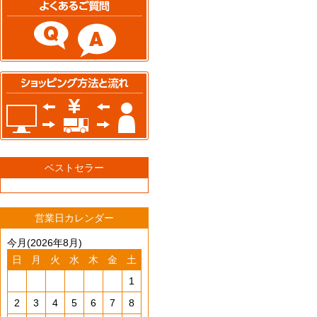
ベストセラー
営業日カレンダー
今月(2026年8月)
日
月
火
水
木
金
土
1
2
3
4
5
6
7
8