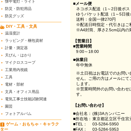
懐中電灯・ライト
■メール便
防災・防犯用品
ネコポス配送（1～2日後ポ
ゆうパケット配送（1～5日後
防災グッズ
送料：全国一律270円
※配送日時指定・代引きはご
DIY・工具・文具
※A4封筒、厚さ2.5cm以内
温湿度計
ラッピング・梱包資材
【営業日】
■営業時間
計量・測定器
9:00～18:00
天びん・はかり
■休業日
マイクロスコープ
年中無休
工業用内視鏡
※土日祝はお電話でのお問い
工具
せん。ご用の方はメールにて
します。
電材・部材
※営業時間外のお問い合わせ
文具・オフィス用品
す。
電気工事士技能試験関連
【お問い合わせ】
園芸
■会社名：
(株)3Aカンパニー
フォトアルバム
■所在地：
東京都足立区千住宮元
ゲーム・おもちゃ・キャラク
■TEL：
03-5284-5950
ター
■FAX：
03-5284-5953