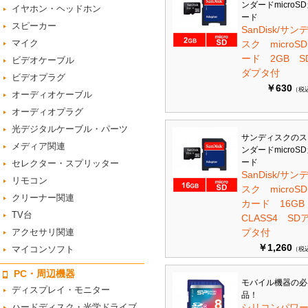
ンダードmicroS
イヤホン・ヘッドホン
ード
スピーカー
SanDisk/サン
マイク
スク microS
ード 2GB S
ビデオケーブル
ダプタ付
ビデオプラグ
￥630
（税
オーディオケーブル
オーディオプラグ
光デジタルケーブル・パーツ
サンディスクのス
メディア関連
ンダードmicroS
ード
セレクター・スプリッター
SanDisk/サン
リモコン
スク microSD
クリーナー関連
カード 16G
TV台
CLASS4 SD
アクセサリ関連
プタ付
￥1,260
マイコンソフト
（税
PC・周辺機器
モバイル機器の必
ディスプレイ・モニター
品！
ハードディスク・光学ドライブ
シリコンパワ