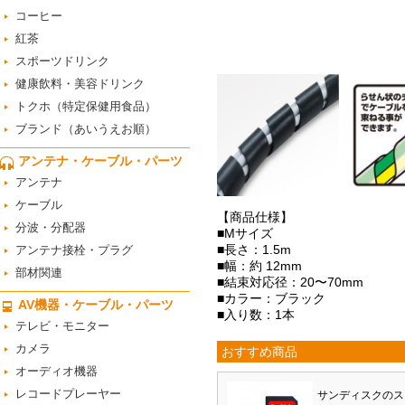
コーヒー
紅茶
スポーツドリンク
健康飲料・美容ドリンク
トクホ（特定保健用食品）
ブランド（あいうえお順）
アンテナ・ケーブル・パーツ
アンテナ
ケーブル
【商品仕様】
分波・分配器
■Mサイズ
■長さ：1.5m
アンテナ接栓・プラグ
■幅：約 12mm
部材関連
■結束対応径：20〜70mm
■カラー：ブラック
AV機器・ケーブル・パーツ
■入り数：1本
テレビ・モニター
カメラ
おすすめ商品
オーディオ機器
レコードプレーヤー
サンディスクのス