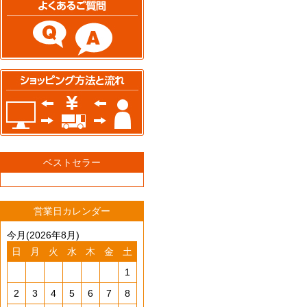
ベストセラー
営業日カレンダー
今月(2026年8月)
日
月
火
水
木
金
土
1
2
3
4
5
6
7
8