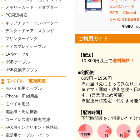
SDHCカード
メモリーカード・アダプター
8GB Class
PC周辺機器
SP008GBSDH0
キャプチャー・コンバーター
￥880
（税
デスク・チェア・スタンド
ご利用ガイド
プリンターインク
ディスプレイケーブル
LANケーブル
【配送】
10,800円以上で
送料無料！
USBケーブル
USB変換アダプタ
■宅配便
699円～1950円
モバイル・電話関連
※お届け先によって異なりま
モバイル用ケーブル
※ヤマト運輸・佐川急便・日
す。(営業所止め可能)
iPhone・iPad用品
※配送日時指定・代引き可能
モバイル用品
電話機・周辺機器
【配送時間】
下記時間帯をご指定いただけ
コードレス電話機充電池
FAX用インクリボン・感熱紙
電話用ケーブル・パーツ