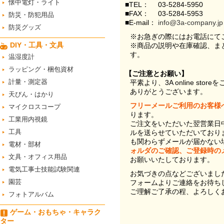
懐中電灯・ライト
■TEL：
03-5284-5950
■FAX：
03-5284-5953
防災・防犯用品
■E-mail：
info@3a-company.jp
防災グッズ
※お急ぎの際にはお電話にて
DIY・工具・文具
※商品の説明や在庫確認、ま
す。
温湿度計
ラッピング・梱包資材
【ご注意とお願い】
計量・測定器
平素より、3A online st
ありがとうございます。
天びん・はかり
フリーメールご利用のお客様
マイクロスコープ
ります。
工業用内視鏡
ご注文をいただいた翌営業日
工具
ルを送らせていただいており
も関わらずメールが届かない
電材・部材
ォルダのご確認、ご登録時の
文具・オフィス用品
お願いいたしております。
電気工事士技能試験関連
お気づきの点などございまし
園芸
フォームよりご連絡をお待ち
ご理解ご了承の程、よろしく
フォトアルバム
ゲーム・おもちゃ・キャラク
ター