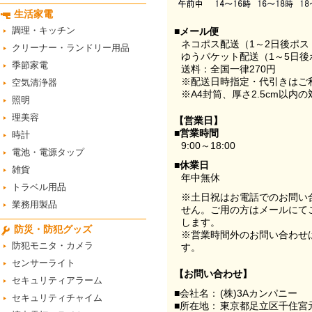
生活家電
調理・キッチン
■メール便
ネコポス配送（1～2日後ポ
クリーナー・ランドリー用品
ゆうパケット配送（1～5日後
季節家電
送料：全国一律270円
※配送日時指定・代引きはご
空気清浄器
※A4封筒、厚さ2.5cm以内
照明
理美容
【営業日】
■営業時間
時計
9:00～18:00
電池・電源タップ
■休業日
雑貨
年中無休
トラベル用品
※土日祝はお電話でのお問い
業務用製品
せん。ご用の方はメールにて
します。
防災・防犯グッズ
※営業時間外のお問い合わせ
防犯モニタ・カメラ
す。
センサーライト
【お問い合わせ】
セキュリティアラーム
■会社名：
(株)3Aカンパニー
セキュリティチャイム
■所在地：
東京都足立区千住宮元