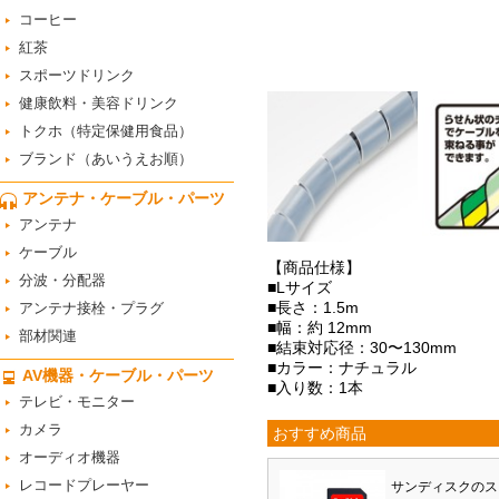
コーヒー
紅茶
スポーツドリンク
健康飲料・美容ドリンク
トクホ（特定保健用食品）
ブランド（あいうえお順）
アンテナ・ケーブル・パーツ
アンテナ
ケーブル
【商品仕様】
分波・分配器
■Lサイズ
■長さ：1.5m
アンテナ接栓・プラグ
■幅：約 12mm
部材関連
■結束対応径：30〜130mm
■カラー：ナチュラル
AV機器・ケーブル・パーツ
■入り数：1本
テレビ・モニター
カメラ
おすすめ商品
オーディオ機器
レコードプレーヤー
サンディスクのス