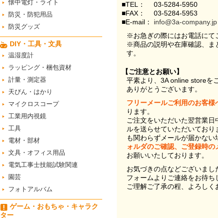
懐中電灯・ライト
■TEL：
03-5284-5950
■FAX：
03-5284-5953
防災・防犯用品
■E-mail：
info@3a-company.jp
防災グッズ
※お急ぎの際にはお電話にて
DIY・工具・文具
※商品の説明や在庫確認、ま
す。
温湿度計
ラッピング・梱包資材
【ご注意とお願い】
計量・測定器
平素より、3A online st
ありがとうございます。
天びん・はかり
フリーメールご利用のお客様
マイクロスコープ
ります。
工業用内視鏡
ご注文をいただいた翌営業日
工具
ルを送らせていただいており
も関わらずメールが届かない
電材・部材
ォルダのご確認、ご登録時の
文具・オフィス用品
お願いいたしております。
電気工事士技能試験関連
お気づきの点などございまし
園芸
フォームよりご連絡をお待ち
ご理解ご了承の程、よろしく
フォトアルバム
ゲーム・おもちゃ・キャラク
ター