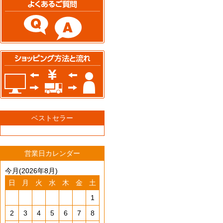
ベストセラー
営業日カレンダー
今月(2026年8月)
日
月
火
水
木
金
土
1
2
3
4
5
6
7
8