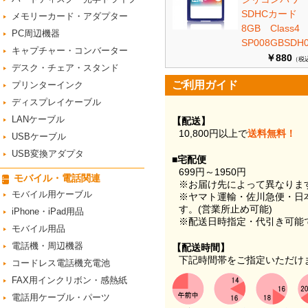
SDHCカード
メモリーカード・アダプター
8GB Class
PC周辺機器
SP008GBSDH0
キャプチャー・コンバーター
￥880
（税
デスク・チェア・スタンド
ご利用ガイド
プリンターインク
ディスプレイケーブル
LANケーブル
【配送】
10,800円以上で
送料無料！
USBケーブル
USB変換アダプタ
■宅配便
699円～1950円
モバイル・電話関連
※お届け先によって異なりま
モバイル用ケーブル
※ヤマト運輸・佐川急便・日
す。(営業所止め可能)
iPhone・iPad用品
※配送日時指定・代引き可能
モバイル用品
電話機・周辺機器
【配送時間】
下記時間帯をご指定いただけ
コードレス電話機充電池
FAX用インクリボン・感熱紙
電話用ケーブル・パーツ