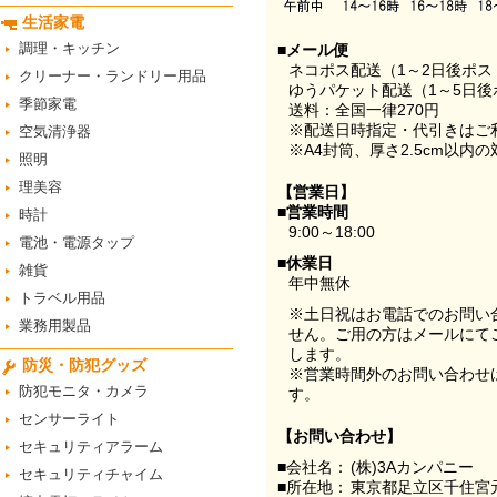
生活家電
調理・キッチン
■メール便
ネコポス配送（1～2日後ポ
クリーナー・ランドリー用品
ゆうパケット配送（1～5日後
季節家電
送料：全国一律270円
※配送日時指定・代引きはご
空気清浄器
※A4封筒、厚さ2.5cm以内
照明
理美容
【営業日】
■営業時間
時計
9:00～18:00
電池・電源タップ
■休業日
雑貨
年中無休
トラベル用品
※土日祝はお電話でのお問い
業務用製品
せん。ご用の方はメールにて
します。
防災・防犯グッズ
※営業時間外のお問い合わせ
防犯モニタ・カメラ
す。
センサーライト
【お問い合わせ】
セキュリティアラーム
■会社名：
(株)3Aカンパニー
セキュリティチャイム
■所在地：
東京都足立区千住宮元