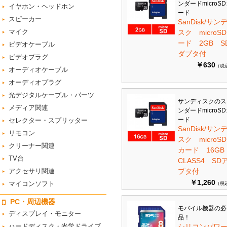
ンダードmicroS
イヤホン・ヘッドホン
ード
スピーカー
SanDisk/サン
マイク
スク microS
ード 2GB S
ビデオケーブル
ダプタ付
ビデオプラグ
￥630
（税
オーディオケーブル
オーディオプラグ
光デジタルケーブル・パーツ
サンディスクのス
メディア関連
ンダードmicroS
ード
セレクター・スプリッター
SanDisk/サン
リモコン
スク microSD
クリーナー関連
カード 16G
TV台
CLASS4 SD
アクセサリ関連
プタ付
￥1,260
マイコンソフト
（税
PC・周辺機器
モバイル機器の必
ディスプレイ・モニター
品！
ハードディスク・光学ドライブ
シリコンパワ