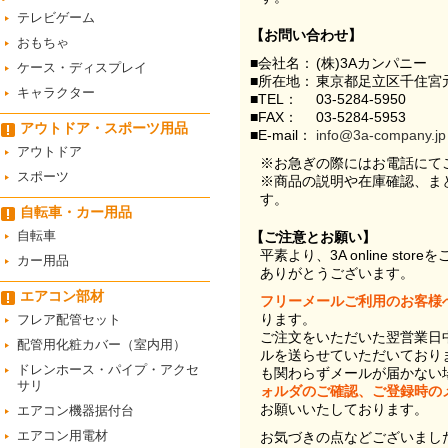
テレビゲーム
【お問い合わせ】
おもちゃ
■会社名：
(株)3Aカンパニー
ケース・ディスプレイ
■所在地：
東京都足立区千住宮元
キャラクター
■TEL：
03-5284-5950
■FAX：
03-5284-5953
アウトドア・スポーツ用品
■E-mail：
info@3a-company.jp
アウトドア
※お急ぎの際にはお電話にて
スポーツ
※商品の説明や在庫確認、ま
す。
自転車・カー用品
自転車
【ご注意とお願い】
平素より、3A online st
カー用品
ありがとうございます。
エアコン部材
フリーメールご利用のお客様
ります。
フレア配管セット
ご注文をいただいた翌営業日
配管用化粧カバー（室内用）
ルを送らせていただいており
ドレンホース・パイプ・アクセ
も関わらずメールが届かない
サリ
ォルダのご確認、ご登録時の
お願いいたしております。
エアコン機器据付台
エアコン用電材
お気づきの点などございまし