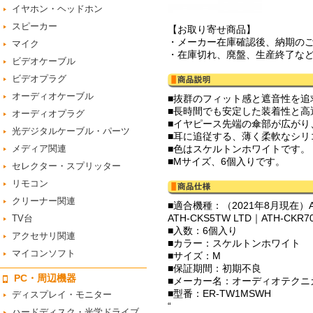
イヤホン・ヘッドホン
スピーカー
【お取り寄せ商品】
・メーカー在庫確認後、納期の
マイク
・在庫切れ、廃盤、生産終了な
ビデオケーブル
ビデオプラグ
オーディオケーブル
■抜群のフィット感と遮音性を追
■長時間でも安定した装着性と
オーディオプラグ
■イヤピース先端の傘部が広がり
光デジタルケーブル・パーツ
■耳に追従する、薄く柔軟なシリ
メディア関連
■色はスケルトンホワイトです。
■Mサイズ、6個入りです。
セレクター・スプリッター
リモコン
クリーナー関連
■適合機種：（2021年8月現在）ATH-
ATH-CKS5TW LTD｜ATH-CKR
TV台
■入数：6個入り
アクセサリ関連
■カラー：スケルトンホワイト
マイコンソフト
■サイズ：M
■保証期間：初期不良
PC・周辺機器
■メーカー名：オーディオテクニカ/Aud
■型番：ER-TW1MSWH
ディスプレイ・モニター
“
ハードディスク・光学ドライブ