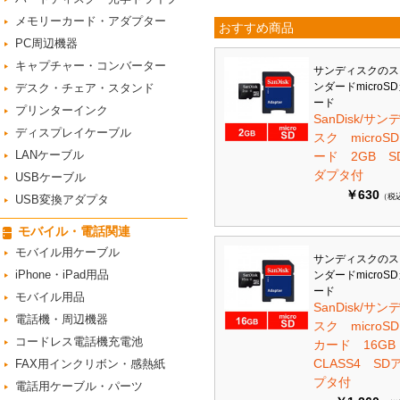
メモリーカード・アダプター
おすすめ商品
PC周辺機器
キャプチャー・コンバーター
サンディスクのス
ンダードmicroS
デスク・チェア・スタンド
ード
プリンターインク
SanDisk/サン
ディスプレイケーブル
スク microS
LANケーブル
ード 2GB S
ダプタ付
USBケーブル
￥630
（税
USB変換アダプタ
モバイル・電話関連
モバイル用ケーブル
サンディスクのス
iPhone・iPad用品
ンダードmicroS
ード
モバイル用品
SanDisk/サン
電話機・周辺機器
スク microSD
コードレス電話機充電池
カード 16G
CLASS4 SD
FAX用インクリボン・感熱紙
プタ付
電話用ケーブル・パーツ