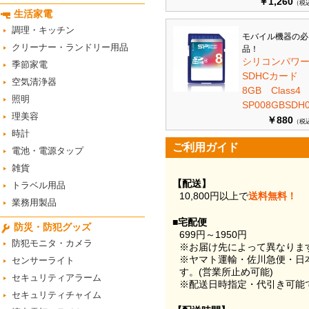
￥1,260
（税
生活家電
調理・キッチン
モバイル機器の必
クリーナー・ランドリー用品
品！
シリコンパワ
季節家電
SDHCカード
空気清浄器
8GB Class
照明
SP008GBSDH0
理美容
￥880
（税
時計
ご利用ガイド
電池・電源タップ
雑貨
【配送】
トラベル用品
10,800円以上で
送料無料！
業務用製品
■宅配便
防災・防犯グッズ
699円～1950円
防犯モニタ・カメラ
※お届け先によって異なりま
※ヤマト運輸・佐川急便・日
センサーライト
す。(営業所止め可能)
セキュリティアラーム
※配送日時指定・代引き可能
セキュリティチャイム