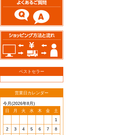
ベストセラー
営業日カレンダー
今月(2026年8月)
日
月
火
水
木
金
土
1
2
3
4
5
6
7
8