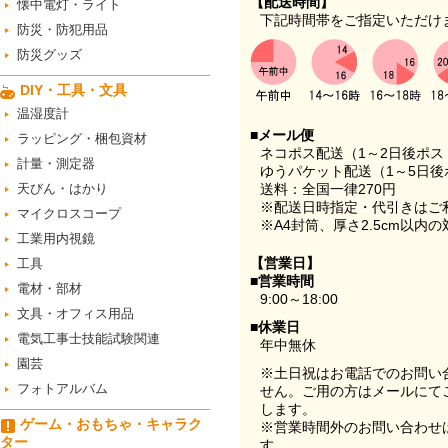
【配送時間】
懐中電灯・ライト
下記時間帯をご指定いただけ
防災・防犯用品
防災グッズ
DIY・工具・文具
温湿度計
■メール便
ラッピング・梱包資材
ネコポス配送（1～2日後ポ
計量・測定器
ゆうパケット配送（1～5日後
天びん・はかり
送料：全国一律270円
※配送日時指定・代引きはご
マイクロスコープ
※A4封筒、厚さ2.5cm以内
工業用内視鏡
【営業日】
工具
■営業時間
電材・部材
9:00～18:00
文具・オフィス用品
■休業日
電気工事士技能試験関連
年中無休
園芸
※土日祝はお電話でのお問い
フォトアルバム
せん。ご用の方はメールにて
します。
ゲーム・おもちゃ・キャラク
※営業時間外のお問い合わせ
ター
す。