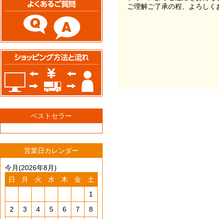
ご理解ご了承の程、よろしく
ベストセラー
営業日カレンダー
今月(2026年8月)
日
月
火
水
木
金
土
1
2
3
4
5
6
7
8