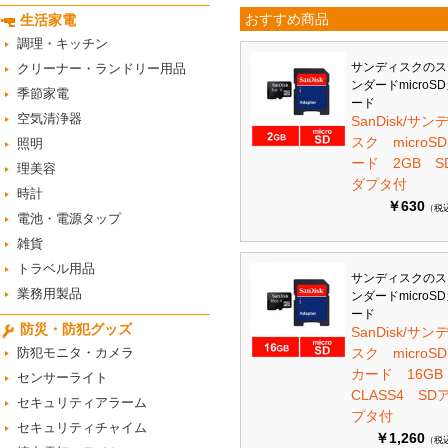
おすすめ商品
生活家電
調理・キッチン
サンディスクのス
クリーナー・ランドリー用品
ンダードmicroS
季節家電
ード
空気清浄器
SanDisk/サン
スク microS
照明
ード 2GB S
理美容
ダプタ付
時計
￥630
（税
電池・電源タップ
雑貨
トラベル用品
サンディスクのス
業務用製品
ンダードmicroS
ード
防災・防犯グッズ
SanDisk/サン
防犯モニタ・カメラ
スク microSD
カード 16G
センサーライト
CLASS4 SD
セキュリティアラーム
プタ付
セキュリティチャイム
￥1,260
（税