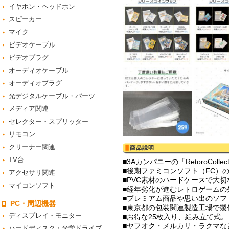
イヤホン・ヘッドホン
スピーカー
マイク
ビデオケーブル
ビデオプラグ
オーディオケーブル
オーディオプラグ
光デジタルケーブル・パーツ
メディア関連
セレクター・スプリッター
リモコン
クリーナー関連
TV台
■3Aカンパニーの「RetoroCol
■後期ファミコンソフト（FC）
アクセサリ関連
■PVC素材のハードケースで大
マイコンソフト
■経年劣化が進むレトロゲームの
■プレミアム商品や思い出のソフ
PC・周辺機器
■東京都の包装関連製造工場で製
ディスプレイ・モニター
■お得な25枚入り、組み立て式。
■ヤフオク・メルカリ・ラクマな
ハードディスク・光学ドライブ