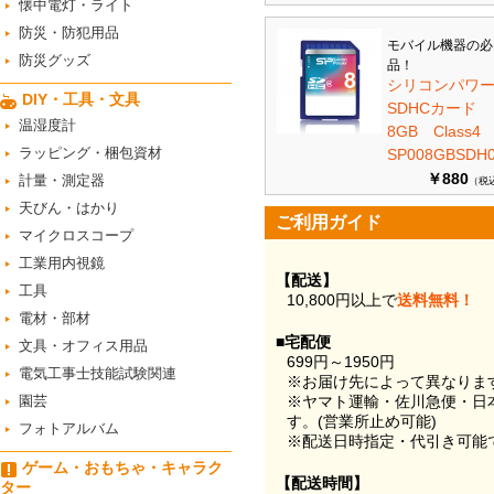
懐中電灯・ライト
防災・防犯用品
モバイル機器の必
防災グッズ
品！
シリコンパワ
DIY・工具・文具
SDHCカード
温湿度計
8GB Class
ラッピング・梱包資材
SP008GBSDH0
￥880
計量・測定器
（税
天びん・はかり
ご利用ガイド
マイクロスコープ
工業用内視鏡
【配送】
工具
10,800円以上で
送料無料！
電材・部材
■宅配便
文具・オフィス用品
699円～1950円
電気工事士技能試験関連
※お届け先によって異なりま
園芸
※ヤマト運輸・佐川急便・日
す。(営業所止め可能)
フォトアルバム
※配送日時指定・代引き可能
ゲーム・おもちゃ・キャラク
【配送時間】
ター