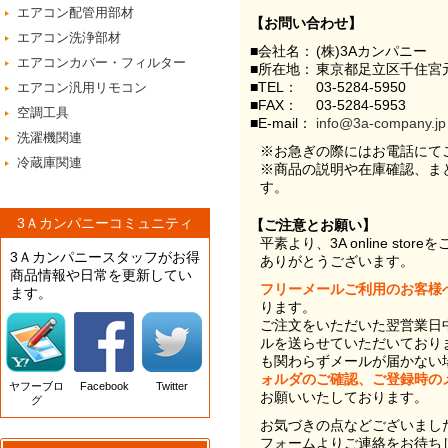
エアコン配管用部材
【お問い合わせ】
エアコン洗浄部材
■会社名：
(株)3Aカンパニー
エアコンカバー・フィルター
■所在地：
東京都足立区千住宮元
■TEL：
03-5284-5950
エアコン汎用リモコン
■FAX：
03-5284-5953
空調工具
■E-mail：
info@3a-company.jp
洗濯機関連
※お急ぎの際にはお電話にて
冷蔵庫関連
※商品の説明や在庫確認、ま
す。
3Ａカンパニーコミュニティ
【ご注意とお願い】
平素より、3A online st
3Ａカンパニースタッフがお得
ありがとうございます。
商品情報や日常を更新してい
フリーメールご利用のお客様
ます。
ります。
ご注文をいただいた翌営業日
ルを送らせていただいており
も関わらずメールが届かない
ォルダのご確認、ご登録時の
ヤフーブロ
Facebook
Twitter
お願いいたしております。
グ
お気づきの点などございまし
フォームよりご連絡をお待ち