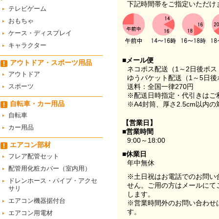
下記時間帯をご指定いただけ
テレビゲーム
おもちゃ
ケース・ディスプレイ
キャラクター
■メール便
アウトドア・スポーツ用品
ネコポス配送（1～2日後ポ
アウトドア
ゆうパケット配送（1～5日後
スポーツ
送料：全国一律270円
※配送日時指定・代引きはご
自転車・カー用品
※A4封筒、厚さ2.5cm以内
自転車
【営業日】
カー用品
■営業時間
9:00～18:00
エアコン部材
■休業日
フレア配管セット
年中無休
配管用化粧カバー（室内用）
※土日祝はお電話でのお問い
ドレンホース・パイプ・アクセ
せん。ご用の方はメールにて
サリ
します。
エアコン機器据付台
※営業時間外のお問い合わせ
す。
エアコン用電材