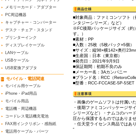
メモリーカード・アダプター
PC周辺機器
■対象商品：ファミコンソフト（
キャプチャー・コンバーター
ンタジーシリーズ」など）
※FC後期パッケージサイズ（約）
デスク・チェア・スタンド
す。）
プリンターインク
■素材：PP
■入数：25枚（5枚パック×5個）
ディスプレイケーブル
■サイズ：縦98×横142×奥行23
LANケーブル
■生産国：日本（東京都）
USBケーブル
■発売日：2021年9月9日
■保証期間：初期不良のみ
USB変換アダプタ
■メーカー名：3Aカンパニー
■ブランド名：RCC（RetoroCol
モバイル・電話関連
■型番：RCC-FCCASE-5P-5SET
モバイル用ケーブル
iPhone・iPad用品
モバイル用品
・画像のゲームソフトは付属い
・後期ファミコンパッケージサ
電話機・周辺機器
シリーズなど）・ナムコのハー
コードレス電話機充電池
圧から保護するものではありま
FAX用インクリボン・感熱紙
・任天堂ライセンス商品ではあ
“
電話用ケーブル・パーツ