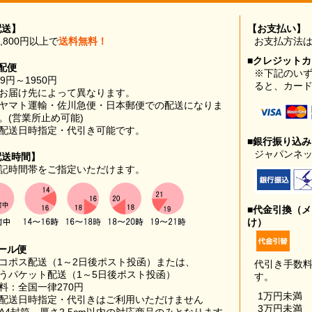
配送】
【お支払い】
0,800円以上で
送料無料！
お支払方法
■クレジット
配便
※下記のい
99円～1950円
ると、カー
お届け先によって異なります。
ヤマト運輸・佐川急便・日本郵便での配送になりま
。(営業所止め可能)
配送日時指定・代引き可能です。
■銀行振り込
ジャパンネッ
配送時間】
記時間帯をご指定いただけます。
■代金引換（
け）
ール便
コポス配送（1～2日後ポスト投函）または、
代引き手数
うパケット配送（1～5日後ポスト投函）
す。
料：全国一律270円
1万円未満
配送日時指定・代引きはご利用いただけません
3万円未満