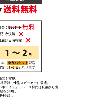
低音を実現。
本格設計で小型スピーカーに最適。
ハネナイト」、ベース材には真鍮削り出
果的に抑制。
安全設計。