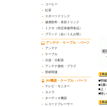
コーヒー
紅茶
スポーツドリンク
健康飲料・美容ドリンク
トクホ（特定保健用食品）
ブランド（あいうえお順）
アンテナ・ケーブル・パーツ
アンテナ
ケーブル
分波・分配器
アンテナ接栓・プラグ
部材関連
AV機器・ケーブル・パーツ
■明
■3
テレビ・モニター
■上
カメラ
■軽
オーディオ機器
レコードプレーヤー