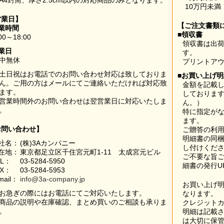
A4封筒、厚さ2.5cm以内の対応商品のみとなります。
10万円未満
営業日】
【ご注文書類
業時間
■領収書
00～18:00
領収書は出荷
業日
す。
中無休
プリントア
土日祝はお電話でのお問い合わせ対応は致しておりま
■お買い上げ
ん。ご用の方はメールにてご連絡いただければ対応致
金額を記載
ます。
しておりま
営業時間外のお問い合わせは翌営業日に対応いたしま
ん。）
。
特に指定が
ます。
お問い合わせ】
ご贈答の利
明細書の同
社名：
(株)3Aカンパニー
し付けくだ
在地：
東京都足立区千住宮元町1-11 太成宮元ビル
ご不要な旨
EL：
03-5284-5950
細書の発行U
AX：
03-5284-5953
mail：
info@3a-company.jp
お買い上げ
お急ぎの際にはお電話にてご対応いたします。
なります。
商品の説明や在庫確認、まとめ買いのご相談も承りま
クレジット
。
明細は記載
は大切に保