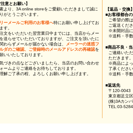
ご注意とお願い】
素より、3A online storeをご愛顧いただきまして誠に
【返品・交換
りがとうございます。
■お客様都合
ご希望の際は
リーメールご利用のお客様へ
特にお願い申し上げてお
ご返送くだ
ます。
※未開封品
注文をいただいた翌営業日中までには、当店からメー
※送料・手
を送らせていただいておりますが、ご注文を頂いたに
関わらずメールが届かない場合は、
メーラーの迷惑フ
■商品不良・
ルダのご確認、ご登録時のメールアドレスの再確認
を
ご連絡いた
願いいたしております。
ただきます
気づきの点などございましたら、当店のお問い合わせ
※商品によ
ォームよりご連絡をお待ちしております。
了承くださ
理解ご了承の程、よろしくお願い申し上げます。
※送料・手
■返送先
〒120-0043
東京都足立区
(株)3Aカン
TEL:03-5284