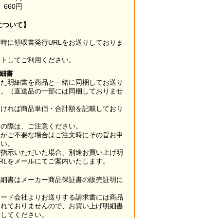
660円
について】
時に領収書発行URLをお送りしておりま
ウトしてご利用ください。
明細書
した明細書を商品と一緒に同梱してお送り
す。（直送品の一部には同梱しておりませ
なければ商品単価・合計額を記載しており
用の際は、ご注意ください。
梱がご不要な場合はご注文時にその旨お申
さい。
ご指示いただいた場合、別途お買い上げ明
RLをメールにてご案内いたします。
明細書はメーカー商品保証書の販売証明に
カード会社よりお送りする請求書には商品
されておりませんので、お買い上げ明細書
管してください。