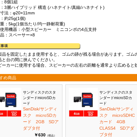
：8個1組
：3層ハイブリッド 構造 (ハネナイト/真鍮/ハネナイト)
寸法：φ20×11mm
：約25g(1個)
重：5kg(1個当たり/均一静耐荷重)
奨使用機器：小型スピーカー ミニコンポの4点支持
属品：スペーサー×8
製品を固定したまま使用すると、ゴムの跡が残る場合があります。ゴムの
品と台の間に挟んでください。
ピーカーに使用する場合、スピーカーの左右の距離を通常より広めると
すめ商品
サンディスクのスタ
サンディスクのスタ
ンダードmicroSDカ
ンダードmicroSDカ
ード
ード
SanDisk/サンディ
SanDisk/サンディ
スク microSDカ
スク microSDHC
ード 2GB SDア
カード 4GB
ダプタ付
CLASS4 SDアダ
プタ付
￥630
（税込）