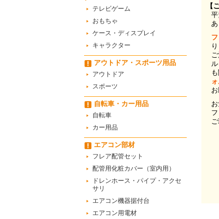
【
テレビゲーム
平
おもちゃ
あ
ケース・ディスプレイ
フ
キャラクター
り
ご
アウトドア・スポーツ用品
ル
も
アウトドア
ォ
スポーツ
お
自転車・カー用品
お
フ
自転車
ご
カー用品
エアコン部材
フレア配管セット
配管用化粧カバー（室内用）
ドレンホース・パイプ・アクセ
サリ
エアコン機器据付台
エアコン用電材