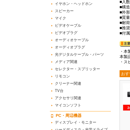
■入数
イヤホン・ヘッドホン
■構造
スピーカー
■外形
■質量
マイク
■耐荷
ビデオケーブル
■推
ビデオプラグ
■付
オーディオケーブル
オーディオプラグ
・本
光デジタルケーブル・パーツ
本製
メディア関連
・ス
セレクター・スプリッター
おす
リモコン
クリーナー関連
TV台
アクセサリ関連
マイコンソフト
PC・周辺機器
ディスプレイ・モニター
ハードディスク・光学ドライブ