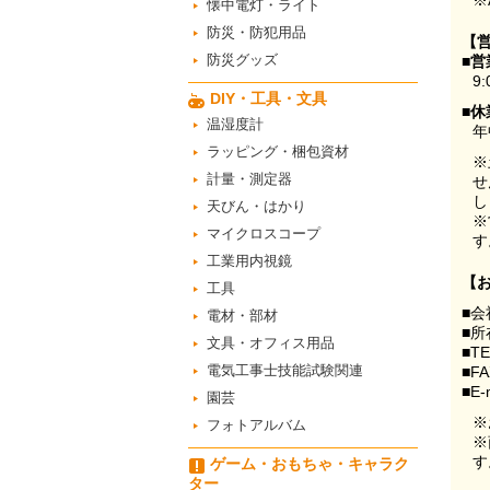
※
懐中電灯・ライト
防災・防犯用品
【
防災グッズ
■営
9:
DIY・工具・文具
■休
温湿度計
年
ラッピング・梱包資材
※
計量・測定器
せ
し
天びん・はかり
※
マイクロスコープ
す
工業用内視鏡
【
工具
■会
電材・部材
■所
文具・オフィス用品
■T
電気工事士技能試験関連
■F
■E-
園芸
※
フォトアルバム
※
す
ゲーム・おもちゃ・キャラク
ター