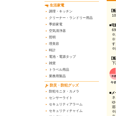
生活家電
【
調理・キッチン
1
クリーナー・ランドリー用品
季節家電
■宅
6
空気清浄器
※
照明
※
理美容
す
※
時計
電池・電源タップ
【
下
雑貨
トラベル用品
業務用製品
防災・防犯グッズ
防犯モニタ・カメラ
■メ
ネ
センサーライト
ゆ
セキュリティアラーム
送
セキュリティチャイム
※