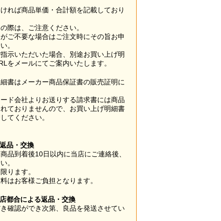
なければ商品単価・合計額を記載しており
用の際は、ご注意ください。
梱がご不要な場合はご注文時にその旨お申
さい。
ご指示いただいた場合、別途お買い上げ明
RLをメールにてご案内いたします。
明細書はメーカー商品保証書の販売証明に
カード会社よりお送りする請求書には商品
されておりませんので、お買い上げ明細書
管してください。
】
の返品・交換
商品到着後10日以内に当店にご連絡後、
さい。
に限ります。
数料はお客様ご負担となります。
当店都合による返品・交換
だき確認ができ次第、良品を発送させてい
。