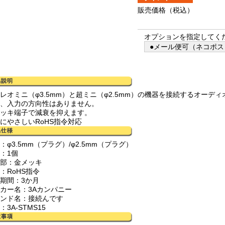
販売価格
（税込）
オプションを指定してく
●メール便可（ネコポス）
テレオミニ（φ3.5mm）と超ミニ（φ2.5mm）の機器を接続するオーデ
力、入力の方向性はありません。
メッキ端子で減衰を抑えます。
境にやさしいRoHS指令対応
：φ3.5mm（プラグ）/φ2.5mm（プラグ）
：1個
子部：金メッキ
：RoHS指令
証期間：3か月
ーカー名：3Aカンパニー
ランド名：接続んです
：3A-STMS15