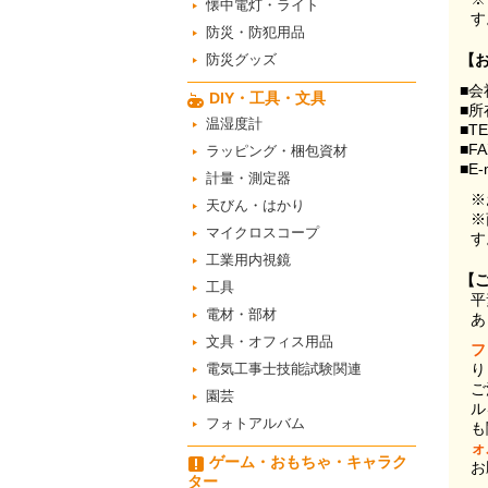
懐中電灯・ライト
す
防災・防犯用品
防災グッズ
【
■会
DIY・工具・文具
■所
温湿度計
■T
■F
ラッピング・梱包資材
■E-
計量・測定器
※
天びん・はかり
※
マイクロスコープ
す
工業用内視鏡
【
工具
平
電材・部材
あ
文具・オフィス用品
フ
電気工事士技能試験関連
り
ご
園芸
ル
フォトアルバム
も
ォ
ゲーム・おもちゃ・キャラク
お
ター