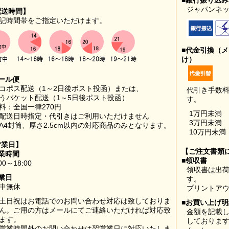
■銀行振り込
ジャパンネッ
配送時間】
記時間帯をご指定いただけます。
■代金引換（
け）
ール便
コポス配送（1～2日後ポスト投函）または、
代引き手数
うパケット配送（1～5日後ポスト投函）
す。
料：全国一律270円
1万円未満
配送日時指定・代引きはご利用いただけません
3万円未満
A4封筒、厚さ2.5cm以内の対応商品のみとなります。
10万円未満
営業日】
【ご注文書類
業時間
■領収書
00～18:00
領収書は出荷
業日
す。
中無休
プリントア
土日祝はお電話でのお問い合わせ対応は致しておりま
■お買い上げ
ん。ご用の方はメールにてご連絡いただければ対応致
金額を記載
ます。
しておりま
営業時間外のお問い合わせは翌営業日に対応いたしま