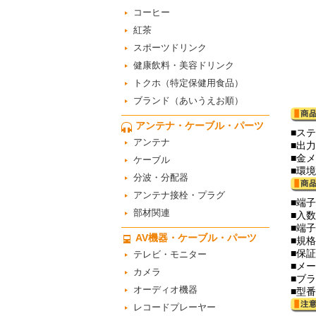
コーヒー
紅茶
スポーツドリンク
健康飲料・美容ドリンク
トクホ（特定保健用食品）
ブランド（あいうえお順）
アンテナ・ケーブル・パーツ
■ス
アンテナ
■出
■金
ケーブル
■環
分波・分配器
アンテナ接栓・プラグ
■端子
部材関連
■入数
■端
AV機器・ケーブル・パーツ
■規格
■保
テレビ・モニター
■メ
カメラ
■ブ
オーディオ機器
■型番
レコードプレーヤー