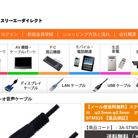
ログイン
新規会員登録
ショッピング方法と流れ
会社概要
レオ音声ケーブル
【メール便送料無料】ステ
ｍ φ3.5mm-φ2.5m
STMS15 【返品保証】
【商品コード】：3A-STMS