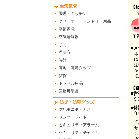
生活家電
【
下
調理・キッチン
クリーナー・ランドリー用品
季節家電
空気清浄器
照明
■メ
理美容
ネ
ゆ
時計
送
電池・電源タップ
※
雑貨
※
トラベル用品
【
業務用製品
■営
9:
防災・防犯グッズ
■休
防犯モニタ・カメラ
年
センサーライト
※
セキュリティアラーム
せ
セキュリティチャイム
し
※