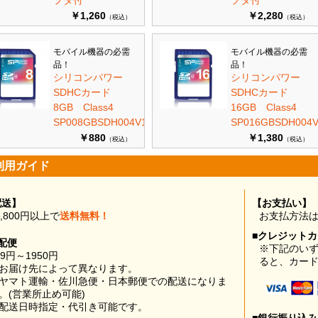
プタ付
プタ付
￥1,260
￥2,280
（税込）
（税込）
モバイル機器の必需
モバイル機器の必需
品！
品！
シリコンパワー
シリコンパワー
SDHCカード
SDHCカード
8GB Class4
16GB Class4
SP008GBSDH004V10
SP016GBSDH004V
￥880
￥1,380
（税込）
（税込）
利用ガイド
配送】
【お支払い】
0,800円以上で
送料無料！
お支払方法
■クレジット
配便
※下記のい
99円～1950円
ると、カー
お届け先によって異なります。
ヤマト運輸・佐川急便・日本郵便での配送になりま
。(営業所止め可能)
配送日時指定・代引き可能です。