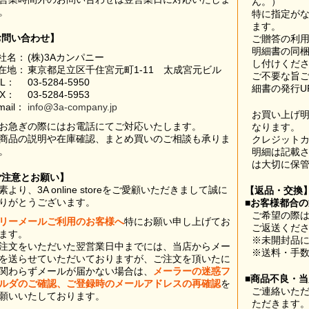
ん。）
。
特に指定が
ます。
お問い合わせ】
ご贈答の利
明細書の同
社名：
(株)3Aカンパニー
し付けくだ
在地：
東京都足立区千住宮元町1-11 太成宮元ビル
ご不要な旨
EL：
03-5284-5950
細書の発行U
AX：
03-5284-5953
mail：
info@3a-company.jp
お買い上げ
お急ぎの際にはお電話にてご対応いたします。
なります。
商品の説明や在庫確認、まとめ買いのご相談も承りま
クレジット
。
明細は記載
は大切に保
ご注意とお願い】
素より、3A online storeをご愛顧いただきまして誠に
【返品・交換
りがとうございます。
■お客様都合
ご希望の際は
リーメールご利用のお客様へ
特にお願い申し上げてお
ご返送くだ
ます。
※未開封品
注文をいただいた翌営業日中までには、当店からメー
※送料・手
を送らせていただいておりますが、ご注文を頂いたに
関わらずメールが届かない場合は、
メーラーの迷惑フ
■商品不良・
ルダのご確認、ご登録時のメールアドレスの再確認
を
ご連絡いた
願いいたしております。
ただきます