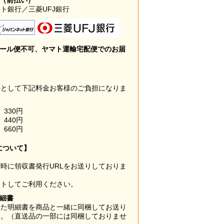
み（前払い）
ト銀行／三菱UFJ銀行
メール便不可、ヤマト運輸宅配便でのお届
料として下記料金お客様のご負担になりま
330円
440円
660円
について】
時に領収書発行URLをお送りしておりま
ウトしてご利用ください。
明細書
した明細書を商品と一緒に同梱してお送り
す。（直送品の一部には同梱しておりませ