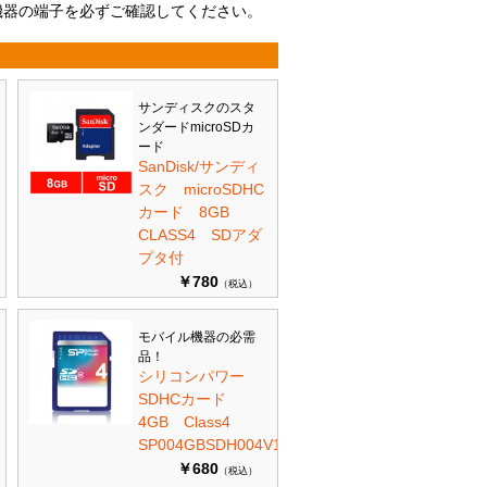
機器の端子を必ずご確認してください。
サンディスクのスタ
ンダードmicroSDカ
ード
SanDisk/サンディ
スク microSDHC
カード 8GB
CLASS4 SDアダ
プタ付
￥780
（税込）
モバイル機器の必需
品！
シリコンパワー
SDHCカード
4GB Class4
SP004GBSDH004V10
￥680
（税込）