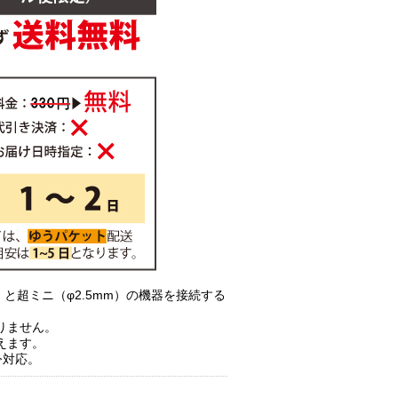
）と超ミニ（φ2.5mm）の機器を接続する
りません。
えます。
令対応。