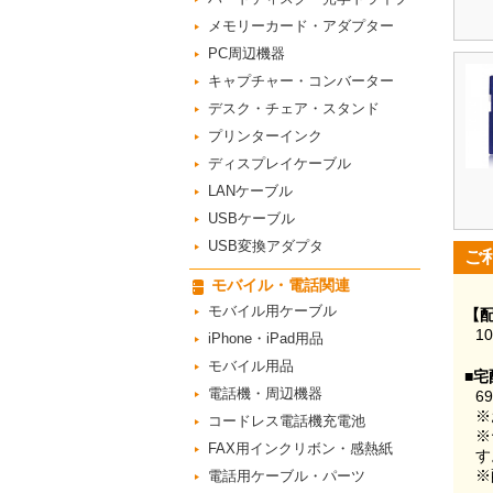
メモリーカード・アダプター
PC周辺機器
キャプチャー・コンバーター
デスク・チェア・スタンド
プリンターインク
ディスプレイケーブル
LANケーブル
USBケーブル
USB変換アダプタ
ご
モバイル・電話関連
モバイル用ケーブル
【
1
iPhone・iPad用品
モバイル用品
■宅
電話機・周辺機器
6
※
コードレス電話機充電池
※
FAX用インクリボン・感熱紙
す
※
電話用ケーブル・パーツ