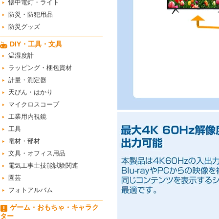
懐中電灯・ライト
防災・防犯用品
防災グッズ
DIY・工具・文具
温湿度計
ラッピング・梱包資材
計量・測定器
天びん・はかり
マイクロスコープ
工業用内視鏡
工具
電材・部材
文具・オフィス用品
電気工事士技能試験関連
園芸
フォトアルバム
ゲーム・おもちゃ・キャラク
ター