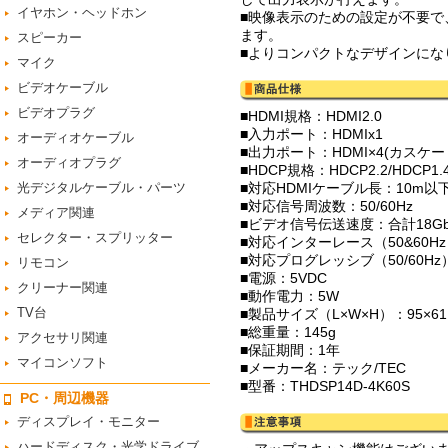
イヤホン・ヘッドホン
■映像表示のための設定が不要で、
ます。
スピーカー
■よりコンパクトなデザインにな
マイク
ビデオケーブル
ビデオプラグ
■HDMI規格：HDMI2.0
■入力ポート：HDMIx1
オーディオケーブル
■出力ポート：HDMI×4(カスケ
オーディオプラグ
■HDCP規格：HDCP2.2/HDCP1.
光デジタルケーブル・パーツ
■対応HDMIケーブル長：10m以
■対応信号周波数：50/60Hz
メディア関連
■ビデオ信号伝送速度：合計18Gb
セレクター・スプリッター
■対応インターレース（50&60Hz）：
■対応プログレッシブ（50/60Hz）：4
リモコン
■電源：5VDC
クリーナー関連
■動作電力：5W
TV台
■製品サイズ（L×W×H）：95×61.
■総重量：145g
アクセサリ関連
■保証期間：1年
マイコンソフト
■メーカー名：テック/TEC
■型番：THDSP14D-4K60S
PC・周辺機器
ディスプレイ・モニター
ハードディスク・光学ドライブ