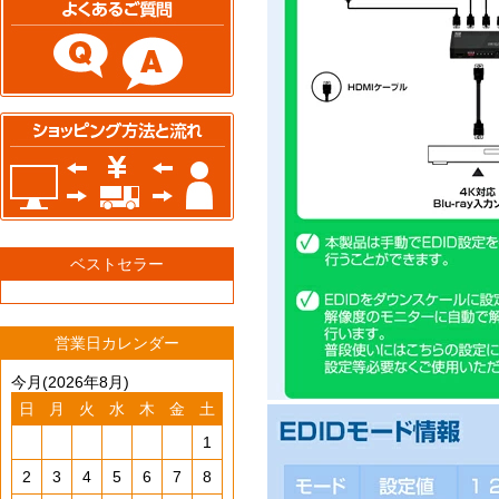
ベストセラー
営業日カレンダー
今月(2026年8月)
日
月
火
水
木
金
土
1
2
3
4
5
6
7
8