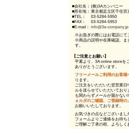
■会社名：
(株)3Aカンパニー
■所在地：
東京都足立区千住宮元
■TEL：
03-5284-5950
■FAX：
03-5284-5953
■E-mail：
info@3a-company.jp
※お急ぎの際にはお電話にて
※商品の説明や在庫確認、ま
す。
【ご注意とお願い】
平素より、3A online st
ありがとうございます。
フリーメールご利用のお客様
ります。
ご注文をいただいた翌営業日
ルを送らせていただいており
も関わらずメールが届かない
ォルダのご確認、ご登録時の
お願いいたしております。
お気づきの点などございまし
フォームよりご連絡をお待ち
ご理解ご了承の程、よろしく