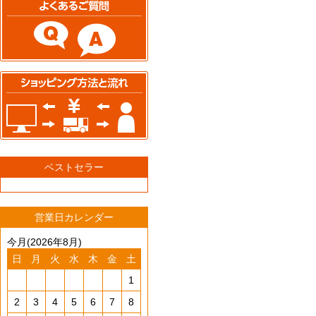
ベストセラー
営業日カレンダー
今月(2026年8月)
日
月
火
水
木
金
土
1
2
3
4
5
6
7
8