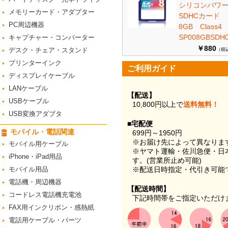
シリコンパワ
メモリーカード・アダプター
SDHCカード
PC周辺機器
8GB Class
SP008GBSDH0
キャプチャー・コンバーター
￥880
デスク・チェア・スタンド
（税
プリンターインク
ご利用ガイド
ディスプレイケーブル
LANケーブル
【配送】
USBケーブル
10,800円以上で
送料無料！
USB変換アダプタ
■宅配便
モバイル・電話関連
699円～1950円
※お届け先によって異なりま
モバイル用ケーブル
※ヤマト運輸・佐川急便・日
iPhone・iPad用品
す。(営業所止め可能)
モバイル用品
※配送日時指定・代引き可能
電話機・周辺機器
【配送時間】
コードレス電話機充電池
下記時間帯をご指定いただけ
FAX用インクリボン・感熱紙
電話用ケーブル・パーツ