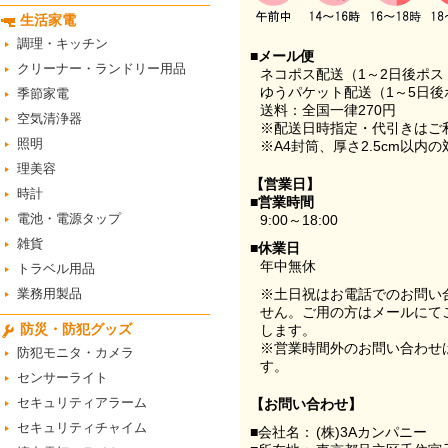
生活家電
調理・キッチン
■メール便
クリーナー・ランドリー用品
ネコポス配送（1～2日後ポ
ゆうパケット配送（1～5日後
季節家電
送料：全国一律270円
空気清浄器
※配送日時指定・代引きはご
照明
※A4封筒、厚さ2.5cm以内
理美容
【営業日】
時計
■営業時間
電池・電源タップ
9:00～18:00
雑貨
■休業日
年中無休
トラベル用品
業務用製品
※土日祝はお電話でのお問い
せん。ご用の方はメールにて
防災・防犯グッズ
します。
※営業時間外のお問い合わせ
防犯モニタ・カメラ
す。
センサーライト
セキュリティアラーム
【お問い合わせ】
セキュリティチャイム
■会社名：
(株)3Aカンパニー