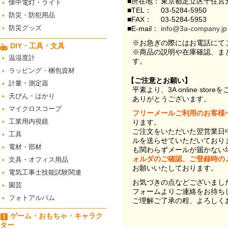
■所在地：
東京都足立区千住宮元
懐中電灯・ライト
■TEL：
03-5284-5950
防災・防犯用品
■FAX：
03-5284-5953
防災グッズ
■E-mail：
info@3a-company.jp
※お急ぎの際にはお電話にて
DIY・工具・文具
※商品の説明や在庫確認、ま
温湿度計
す。
ラッピング・梱包資材
【ご注意とお願い】
計量・測定器
平素より、3A online st
天びん・はかり
ありがとうございます。
マイクロスコープ
フリーメールご利用のお客様
工業用内視鏡
ります。
ご注文をいただいた翌営業日
工具
ルを送らせていただいており
電材・部材
も関わらずメールが届かない
ォルダのご確認、ご登録時の
文具・オフィス用品
お願いいたしております。
電気工事士技能試験関連
お気づきの点などございまし
園芸
フォームよりご連絡をお待ち
フォトアルバム
ご理解ご了承の程、よろしく
ゲーム・おもちゃ・キャラク
ター