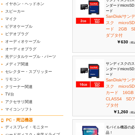
サンディスクのス
イヤホン・ヘッドホン
ンダードmicroS
ード
スピーカー
SanDisk/サン
マイク
スク microS
ビデオケーブル
ード 2GB S
ビデオプラグ
ダプタ付
オーディオケーブル
￥630
（税
オーディオプラグ
光デジタルケーブル・パーツ
サンディスクのス
メディア関連
ンダードmicroS
セレクター・スプリッター
ード
リモコン
SanDisk/サン
スク microSD
クリーナー関連
カード 16G
TV台
CLASS4 SD
アクセサリ関連
プタ付
マイコンソフト
￥1,260
（税
PC・周辺機器
ディスプレイ・モニター
モバイル機器の必
品！
ハードディスク・光学ドライブ