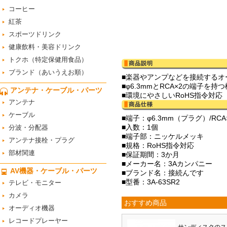
コーヒー
紅茶
スポーツドリンク
健康飲料・美容ドリンク
トクホ（特定保健用食品）
ブランド（あいうえお順）
■楽器やアンプなどを接続するオ
■φ6.3mmとRCA×2の端子を
アンテナ・ケーブル・パーツ
■環境にやさしいRoHS指令対応
アンテナ
ケーブル
■端子：φ6.3mm（プラグ）/RC
■入数：1個
分波・分配器
■端子部：ニッケルメッキ
アンテナ接栓・プラグ
■規格：RoHS指令対応
部材関連
■保証期間：3か月
■メーカー名：3Aカンパニー
AV機器・ケーブル・パーツ
■ブランド名：接続んです
■型番：3A-63SR2
テレビ・モニター
カメラ
おすすめ商品
オーディオ機器
レコードプレーヤー