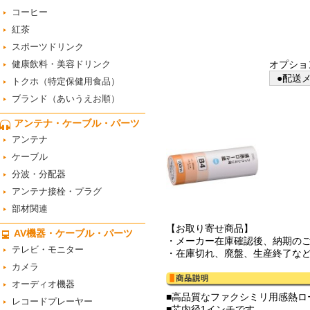
コーヒー
紅茶
スポーツドリンク
健康飲料・美容ドリンク
オプショ
●配送メ
トクホ（特定保健用食品）
ブランド（あいうえお順）
アンテナ・ケーブル・パーツ
アンテナ
ケーブル
分波・分配器
アンテナ接栓・プラグ
部材関連
【お取り寄せ商品】
AV機器・ケーブル・パーツ
・メーカー在庫確認後、納期の
テレビ・モニター
・在庫切れ、廃盤、生産終了な
カメラ
オーディオ機器
■高品質なファクシミリ用感熱ロ
レコードプレーヤー
■芯内径1インチです。