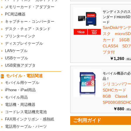
メモリーカード・アダプター
サンディスクのス
PC周辺機器
ンダードmicroS
キャプチャー・コンバーター
ード
SanDisk/サン
デスク・チェア・スタンド
スク microSD
プリンターインク
カード 16G
ディスプレイケーブル
CLASS4 SD
LANケーブル
プタ付
USBケーブル
￥1,260
（税
USB変換アダプタ
モバイル機器の必
モバイル・電話関連
品！
モバイル用ケーブル
シリコンパワ
iPhone・iPad用品
SDHCカード
8GB Class
モバイル用品
SP008GBSDH0
電話機・周辺機器
￥880
（税
コードレス電話機充電池
FAX用インクリボン・感熱紙
ご利用ガイド
電話用ケーブル・パーツ