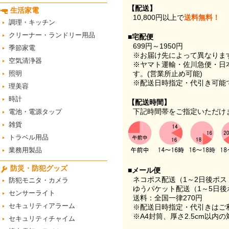
【配送】
生活家電
10,800円以上で
送料無料！
調理・キッチン
クリーナー・ランドリー用品
■宅配便
699円～1950円
季節家電
※お届け先によって異なりま
空気清浄器
※ヤマト運輸・佐川急便・日
照明
す。(営業所止め可能)
※配送日時指定・代引き可能
理美容
時計
【配送時間】
下記時間帯をご指定いただけ
電池・電源タップ
雑貨
トラベル用品
業務用製品
防災・防犯グッズ
■メール便
ネコポス配送（1～2日後ポ
防犯モニタ・カメラ
ゆうパケット配送（1～5日後
センサーライト
送料：全国一律270円
セキュリティアラーム
※配送日時指定・代引きはご
※A4封筒、厚さ2.5cm以内
セキュリティチャイム