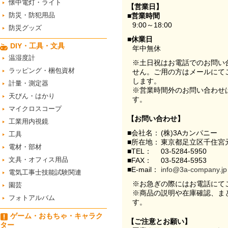
懐中電灯・ライト
【営業日】
防災・防犯用品
■営業時間
9:00～18:00
防災グッズ
■休業日
DIY・工具・文具
年中無休
温湿度計
※土日祝はお電話でのお問い
ラッピング・梱包資材
せん。ご用の方はメールにて
します。
計量・測定器
※営業時間外のお問い合わせ
天びん・はかり
す。
マイクロスコープ
【お問い合わせ】
工業用内視鏡
■会社名：
(株)3Aカンパニー
工具
■所在地：
東京都足立区千住宮元
電材・部材
■TEL：
03-5284-5950
文具・オフィス用品
■FAX：
03-5284-5953
■E-mail：
info@3a-company.jp
電気工事士技能試験関連
※お急ぎの際にはお電話にて
園芸
※商品の説明や在庫確認、ま
フォトアルバム
す。
ゲーム・おもちゃ・キャラク
【ご注意とお願い】
ター