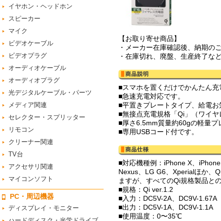
イヤホン・ヘッドホン
スピーカー
マイク
【お取り寄せ商品】
ビデオケーブル
・メーカー在庫確認後、納期の
ビデオプラグ
・在庫切れ、廃盤、生産終了な
オーディオケーブル
オーディオプラグ
■スマホを置くだけでかんたん充
光デジタルケーブル・パーツ
■急速充電対応です。
メディア関連
■平置きプレートタイプ、給電お
■無接点充電規格「Qi」（ワイ
セレクター・スプリッター
■厚さ6.5mm質量約60gの軽量
リモコン
■専用USBコード付です。
クリーナー関連
TV台
■対応機種例：iPhone X、iPhone 8、
アクセサリ関連
Nexus、LG G6、Xperi
マイコンソフト
ますが、すべてのQi規格製品と
■規格：Qi ver.1.2
PC・周辺機器
■入力：DC5V-2A、DC9V-1.67A
■出力：DC5V-1A、DC9V-1.1A
ディスプレイ・モニター
■使用温度：0〜35℃
ハードディスク・光学ドライブ