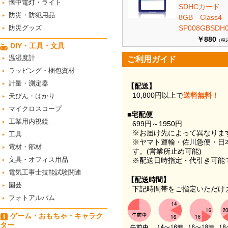
懐中電灯・ライト
SDHCカード
防災・防犯用品
8GB Class
防災グッズ
SP008GBSDH0
￥880
（税
DIY・工具・文具
温湿度計
ご利用ガイド
ラッピング・梱包資材
計量・測定器
【配送】
10,800円以上で
送料無料！
天びん・はかり
マイクロスコープ
■宅配便
工業用内視鏡
699円～1950円
※お届け先によって異なりま
工具
※ヤマト運輸・佐川急便・日
電材・部材
す。(営業所止め可能)
文具・オフィス用品
※配送日時指定・代引き可能
電気工事士技能試験関連
【配送時間】
園芸
下記時間帯をご指定いただけ
フォトアルバム
ゲーム・おもちゃ・キャラク
ター