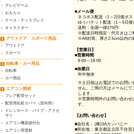
テレビゲーム
■メール便
おもちゃ
ネコポス配送（1～2日後ポ
ケース・ディスプレイ
ゆうパケット配送（1～5日後
送料：全国一律270円
キャラクター
※配送日時指定・代引きはご
アウトドア・スポーツ用品
※A4封筒、厚さ2.5cm以内
アウトドア
【営業日】
スポーツ
■営業時間
9:00～18:00
自転車・カー用品
■休業日
自転車
年中無休
カー用品
※土日祝はお電話でのお問い
せん。ご用の方はメールにて
エアコン部材
します。
フレア配管セット
※営業時間外のお問い合わせ
配管用化粧カバー（室内用）
す。
ドレンホース・パイプ・アクセ
サリ
【お問い合わせ】
エアコン機器据付台
■会社名：
(株)3Aカンパニー
■所在地：
東京都足立区千住宮元
エアコン用電材