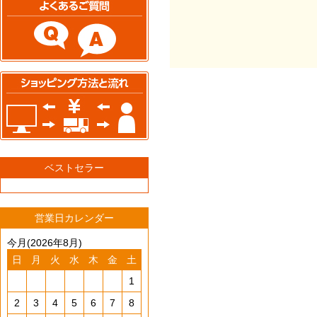
ベストセラー
営業日カレンダー
今月(2026年8月)
日
月
火
水
木
金
土
1
2
3
4
5
6
7
8