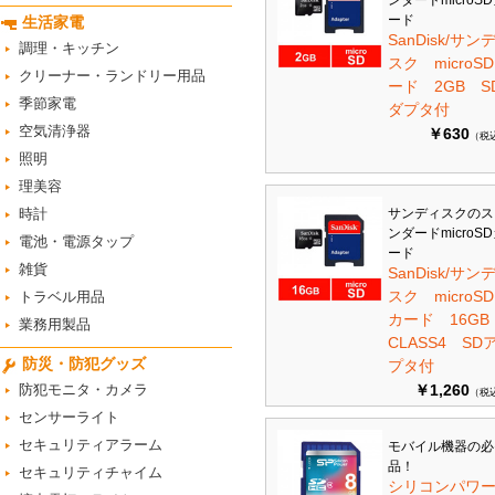
ンダードmicroS
ード
生活家電
SanDisk/サン
調理・キッチン
スク microS
クリーナー・ランドリー用品
ード 2GB S
季節家電
ダプタ付
空気清浄器
￥630
（税
照明
理美容
時計
サンディスクのス
ンダードmicroS
電池・電源タップ
ード
雑貨
SanDisk/サン
スク microSD
トラベル用品
カード 16G
業務用製品
CLASS4 SD
防災・防犯グッズ
プタ付
防犯モニタ・カメラ
￥1,260
（税
センサーライト
セキュリティアラーム
モバイル機器の必
品！
セキュリティチャイム
シリコンパワ