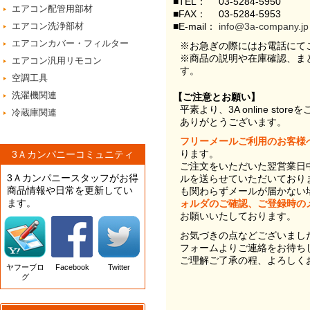
■TEL：
03-5284-5950
エアコン配管用部材
■FAX：
03-5284-5953
エアコン洗浄部材
■E-mail：
info@3a-company.jp
エアコンカバー・フィルター
※お急ぎの際にはお電話にて
※商品の説明や在庫確認、ま
エアコン汎用リモコン
す。
空調工具
洗濯機関連
【ご注意とお願い】
平素より、3A online st
冷蔵庫関連
ありがとうございます。
フリーメールご利用のお客様
ります。
3Ａカンパニーコミュニティ
ご注文をいただいた翌営業日
3Ａカンパニースタッフがお得
ルを送らせていただいており
商品情報や日常を更新してい
も関わらずメールが届かない
ます。
ォルダのご確認、ご登録時の
お願いいたしております。
お気づきの点などございまし
フォームよりご連絡をお待ち
ご理解ご了承の程、よろしく
ヤフーブロ
Facebook
Twitter
グ