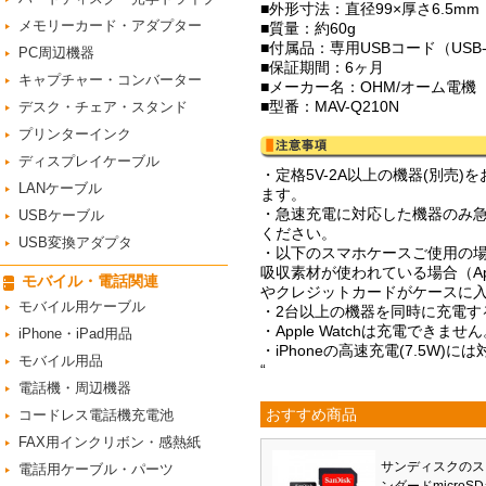
■外形寸法：直径99×厚さ6.5m
メモリーカード・アダプター
■質量：約60g
■付属品：専用USBコード（USB
PC周辺機器
■保証期間：6ヶ月
キャプチャー・コンバーター
■メーカー名：OHM/オーム電機
■型番：MAV-Q210N
デスク・チェア・スタンド
プリンターインク
ディスプレイケーブル
・定格5V-2A以上の機器(別
LANケーブル
ます。
・急速充電に対応した機器のみ急速充
USBケーブル
ください。
USB変換アダプタ
・以下のスマホケースご使用の
吸収素材が使われている場合（Ap
モバイル・電話関連
やクレジットカードがケースに
モバイル用ケーブル
・2台以上の機器を同時に充電す
・Apple Watchは充電できませ
iPhone・iPad用品
・iPhoneの高速充電(7.5W)
モバイル用品
“
電話機・周辺機器
おすすめ商品
コードレス電話機充電池
FAX用インクリボン・感熱紙
サンディスクのス
電話用ケーブル・パーツ