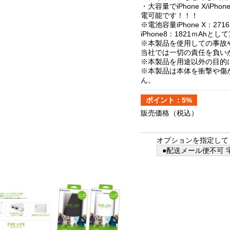
・大容量でiPhone X/iPho
電可能です！！！
※電池容量iPhone X：2716m
iPhone8：1821ｍAhとし
※本製品を使用しての事故
当社では一切の責任を負い
※本製品を用途以外の目的
※本製品は本体を衝撃や傷
ん。
ポイント：5%
販売価格
（税込）
オプションを指定して
●配送メール便不可 宅