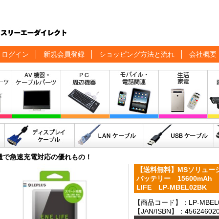
ログイン
新規会員登録
ショッピング方法と流れ
会社概要
量で急速充電対応の優れもの！
【送料無料】MSソリュー
バッテリー 15600mAh 
LIFE LP-MBEL02BK
【商品コード】：LP-MBEL0
【JAN/ISBN】：456246020