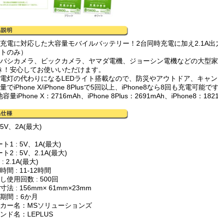
速充電に対応した大容量モバイルバッテリー！2台同時充電に加え2.1A
ートのみ）
ドバシカメラ、ビックカメラ、ヤマダ電機、ジョーシン電機などの大型
き！安心してお使いいただけます。
中電灯の代わりになるLEDライト搭載なので、防災やアウトドア、キャ
量でiPhone X/iPhone 8Plusで5回以上、iPhone8なら8回も充電可能
容量iPhone X：2716mAh、iPhone 8Plus：2691mAh、iPhone8：
5V、2A(最大)
ト1 : 5V、1A(最大)
ト2 : 5V、2.1A(最大)
: 2.1A(最大)
時間 : 11-12時間
し使用回数 : 500回
寸法 : 156mm× 61mm×23mm
証期間：6か月
ーカー名：MSソリューションズ
ンド名：LEPLUS