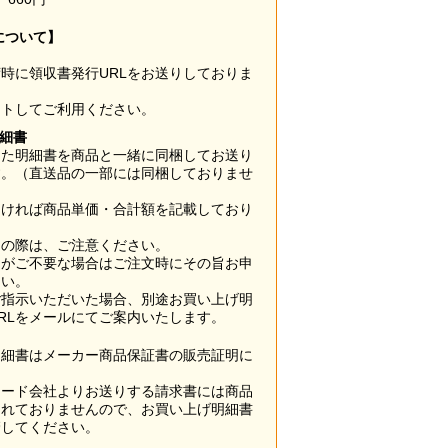
について】
時に領収書発行URLをお送りしておりま
ウトしてご利用ください。
明細書
した明細書を商品と一緒に同梱してお送り
す。（直送品の一部には同梱しておりませ
なければ商品単価・合計額を記載しており
用の際は、ご注意ください。
梱がご不要な場合はご注文時にその旨お申
さい。
ご指示いただいた場合、別途お買い上げ明
RLをメールにてご案内いたします。
明細書はメーカー商品保証書の販売証明に
カード会社よりお送りする請求書には商品
されておりませんので、お買い上げ明細書
管してください。