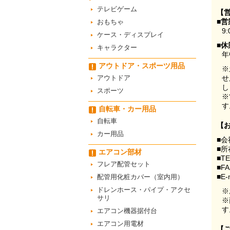
テレビゲーム
【
■営
おもちゃ
9:
ケース・ディスプレイ
■休
キャラクター
年
アウトドア・スポーツ用品
※
アウトドア
せ
し
スポーツ
※
す
自転車・カー用品
自転車
【
カー用品
■会
■所
エアコン部材
■T
フレア配管セット
■F
■E-
配管用化粧カバー（室内用）
ドレンホース・パイプ・アクセ
※
サリ
※
す
エアコン機器据付台
エアコン用電材
【