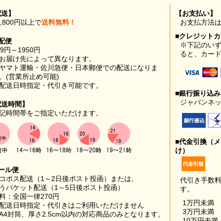
配送】
【お支払い】
0,800円以上で
送料無料！
お支払方法
■クレジット
配便
※下記のい
99円～1950円
ると、カー
お届け先によって異なります。
ヤマト運輸・佐川急便・日本郵便での配送になりま
。(営業所止め可能)
配送日時指定・代引き可能です。
■銀行振り込
ジャパンネッ
配送時間】
記時間帯をご指定いただけます。
■代金引換（
け）
ール便
コポス配送（1～2日後ポスト投函）または、
代引き手数
うパケット配送（1～5日後ポスト投函）
す。
料：全国一律270円
1万円未満
配送日時指定・代引きはご利用いただけません
3万円未満
A4封筒、厚さ2.5cm以内の対応商品のみとなります。
10万円未満