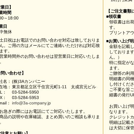
営業日】
【ご注文書類
業時間
■領収書
00～18:00
領収書は出荷
業日
す。
中無休
プリントア
土日祝はお電話でのお問い合わせ対応は致しておりま
■お買い上げ
ん。ご用の方はメールにてご連絡いただければ対応致
金額を記載
ます。
しておりま
営業時間外のお問い合わせは翌営業日に対応いたしま
ん。）
。
特に指定が
ます。
お問い合わせ】
ご贈答の利
明細書の同
社名：
(株)3Aカンパニー
し付けくだ
在地：
東京都足立区千住宮元町1-11 太成宮元ビル
ご不要な旨
EL：
03-5284-5950
細書の発行U
AX：
03-5284-5953
mail：
info@3a-company.jp
お買い上げ
お急ぎの際にはお電話にてご対応いたします。
なります。
商品の説明や在庫確認、まとめ買いのご相談も承りま
クレジット
。
明細は記載
は大切に保
ご注意とお願い】