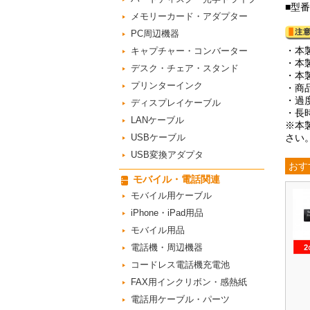
■型番
メモリーカード・アダプター
PC周辺機器
・本
キャプチャー・コンバーター
・本
デスク・チェア・スタンド
・本
プリンターインク
・商
・過
ディスプレイケーブル
・長
LANケーブル
※本
USBケーブル
さい
USB変換アダプタ
おす
モバイル・電話関連
モバイル用ケーブル
iPhone・iPad用品
モバイル用品
電話機・周辺機器
コードレス電話機充電池
FAX用インクリボン・感熱紙
電話用ケーブル・パーツ