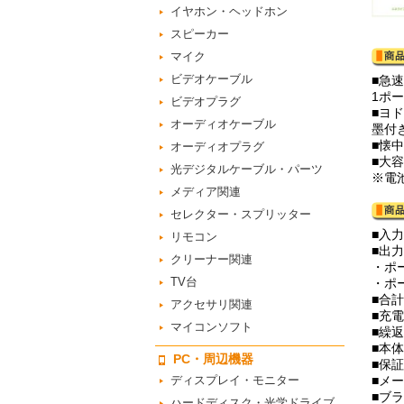
イヤホン・ヘッドホン
スピーカー
マイク
ビデオケーブル
■急
1ポ
ビデオプラグ
■ヨ
オーディオケーブル
墨付
■懐
オーディオプラグ
■大容
光デジタルケーブル・パーツ
※電池
メディア関連
セレクター・スプリッター
■入力
リモコン
■出力
クリーナー関連
・ポー
TV台
・ポー
■合計 
アクセサリ関連
■充電
マイコンソフト
■繰返
■本体
PC・周辺機器
■保
ディスプレイ・モニター
■メ
■ブラ
ハードディスク・光学ドライブ