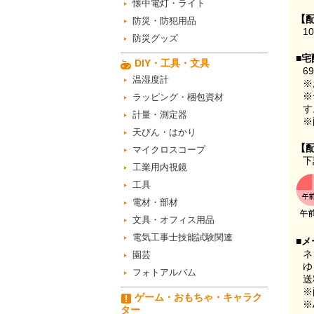
懐中電灯・ライト
【
防災・防犯用品
1
防災グッズ
■宅
DIY・工具・文具
6
温湿度計
※
※
ラッピング・梱包資材
す
計量・測定器
※
天びん・はかり
【
マイクロスコープ
下
工業用内視鏡
工具
電材・部材
文具・オフィス用品
電気工事士技能試験関連
■メ
ネ
園芸
ゆ
フォトアルバム
送
※
ゲーム・おもちゃ・キャラク
※
ター