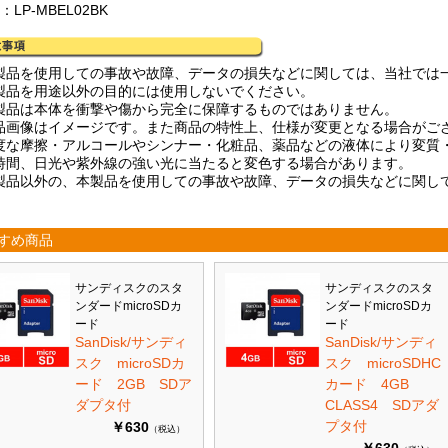
：LP-MBEL02BK
製品を使用しての事故や故障、データの損失などに関しては、当社では
製品を用途以外の目的には使用しないでください。
製品は本体を衝撃や傷から完全に保障するものではありません。
品画像はイメージです。また商品の特性上、仕様が変更となる場合がご
度な摩擦・アルコールやシンナー・化粧品、薬品などの液体により変質
時間、日光や紫外線の強い光に当たると変色する場合があります。
製品以外の、本製品を使用しての事故や故障、データの損失などに関し
。
すめ商品
サンディスクのスタ
サンディスクのスタ
ンダードmicroSDカ
ンダードmicroSDカ
ード
ード
SanDisk/サンディ
SanDisk/サンディ
スク microSDカ
スク microSDHC
ード 2GB SDア
カード 4GB
ダプタ付
CLASS4 SDアダ
プタ付
￥630
（税込）