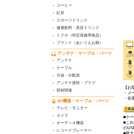
コーヒー
紅茶
スポーツドリンク
健康飲料・美容ドリンク
トクホ（特定保健用食品）
ブランド（あいうえお順）
アンテナ・ケーブル・パーツ
アンテナ
ケーブル
分波・分配器
アンテナ接栓・プラグ
【お
部材関連
・メ
・在
AV機器・ケーブル・パーツ
テレビ・モニター
カメラ
■ケ
■こ
オーディオ機器
のU
レコードプレーヤー
■最大