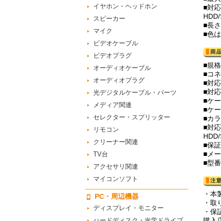
イヤホン・ヘッドホン
■対
HDD
スピーカー
■長
マイク
■色
ビデオケーブル
ビデオプラグ
■規格
オーディオケーブル
■コネク
オーディオプラグ
■対
■対応
光デジタルケーブル・パーツ
■ケー
メディア関連
■ケ
セレクター・スプリッター
■カ
■対
リモコン
HDD
クリーナー関連
■保
■メ
TV台
■型番
アクセサリ関連
マイコンソフト
・本
PC・周辺機器
・取
ディスプレイ・モニター
・保
ハードディスク・光学ドライブ
購入