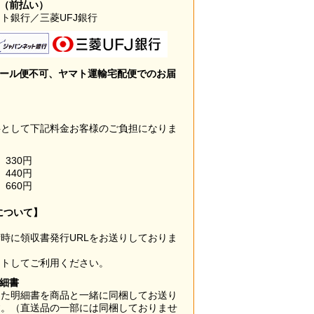
み（前払い）
ト銀行／三菱UFJ銀行
メール便不可、ヤマト運輸宅配便でのお届
料として下記料金お客様のご負担になりま
330円
440円
660円
について】
時に領収書発行URLをお送りしておりま
ウトしてご利用ください。
明細書
した明細書を商品と一緒に同梱してお送り
す。（直送品の一部には同梱しておりませ