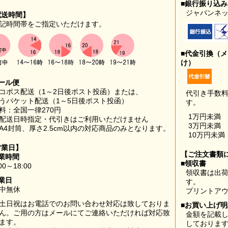
■銀行振り込
ジャパンネッ
配送時間】
記時間帯をご指定いただけます。
■代金引換（
け）
ール便
コポス配送（1～2日後ポスト投函）または、
代引き手数
うパケット配送（1～5日後ポスト投函）
す。
料：全国一律270円
1万円未満
配送日時指定・代引きはご利用いただけません
3万円未満
A4封筒、厚さ2.5cm以内の対応商品のみとなります。
10万円未満
営業日】
【ご注文書類
業時間
■領収書
00～18:00
領収書は出荷
業日
す。
中無休
プリントア
土日祝はお電話でのお問い合わせ対応は致しておりま
■お買い上げ
ん。ご用の方はメールにてご連絡いただければ対応致
金額を記載
ます。
しておりま