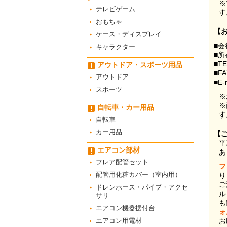
※
テレビゲーム
す
おもちゃ
【
ケース・ディスプレイ
■会
キャラクター
■所
■T
アウトドア・スポーツ用品
■F
アウトドア
■E-
スポーツ
※
※
自転車・カー用品
す
自転車
カー用品
【
平
エアコン部材
あ
フレア配管セット
フ
配管用化粧カバー（室内用）
り
ご
ドレンホース・パイプ・アクセ
ル
サリ
も
エアコン機器据付台
ォ
エアコン用電材
お