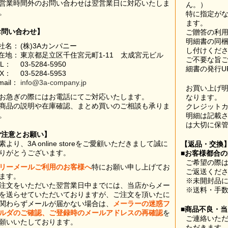
営業時間外のお問い合わせは翌営業日に対応いたしま
ん。）
。
特に指定が
ます。
お問い合わせ】
ご贈答の利
明細書の同
社名：
(株)3Aカンパニー
し付けくだ
在地：
東京都足立区千住宮元町1-11 太成宮元ビル
ご不要な旨
EL：
03-5284-5950
細書の発行U
AX：
03-5284-5953
mail：
info@3a-company.jp
お買い上げ
お急ぎの際にはお電話にてご対応いたします。
なります。
商品の説明や在庫確認、まとめ買いのご相談も承りま
クレジット
。
明細は記載
は大切に保
ご注意とお願い】
素より、3A online storeをご愛顧いただきまして誠に
【返品・交換
りがとうございます。
■お客様都合
ご希望の際は
リーメールご利用のお客様へ
特にお願い申し上げてお
ご返送くだ
ます。
※未開封品
注文をいただいた翌営業日中までには、当店からメー
※送料・手
を送らせていただいておりますが、ご注文を頂いたに
関わらずメールが届かない場合は、
メーラーの迷惑フ
■商品不良・
ルダのご確認、ご登録時のメールアドレスの再確認
を
ご連絡いた
願いいたしております。
ただきます