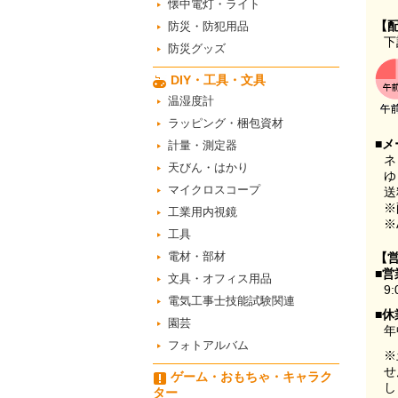
懐中電灯・ライト
【
防災・防犯用品
下
防災グッズ
DIY・工具・文具
温湿度計
ラッピング・梱包資材
■メ
計量・測定器
ネ
天びん・はかり
ゆ
マイクロスコープ
送
※
工業用内視鏡
※
工具
電材・部材
【
■営
文具・オフィス用品
9:
電気工事士技能試験関連
■休
園芸
年
フォトアルバム
※
せ
ゲーム・おもちゃ・キャラク
し
ター