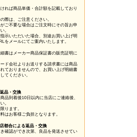
なければ商品単価・合計額を記載しており
用の際は、ご注意ください。
梱がご不要な場合はご注文時にその旨お申
さい。
ご指示いただいた場合、別途お買い上げ明
RLをメールにてご案内いたします。
明細書はメーカー商品保証書の販売証明に
カード会社よりお送りする請求書には商品
されておりませんので、お買い上げ明細書
管してください。
】
の返品・交換
商品到着後10日以内に当店にご連絡後、
さい。
に限ります。
数料はお客様ご負担となります。
当店都合による返品・交換
だき確認ができ次第、良品を発送させてい
。