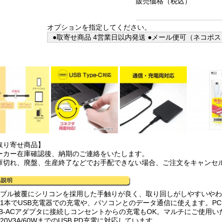
販売価格
（税込）
オプションを指定してください。
●取寄せ商品 4営業日以内発送 ●メール便可（ネコポス
取り寄せ商品】
ーカー在庫確認後、納期のご連絡をいたします。
庫切れ、廃盤、生産終了などでお手配できない場合、ご注文をキャンセ
ーブル被覆にシリコンを採用した手触りが良く、取り回しがしやすいやわらか
れ1本でUSB充電器での充電や、パソコンとのデータ通信に使えます。P
SB-ACアダプタに接続しコンセントからの充電もOK。マルチにご使用い
20V3A/60WまでのUSB PD充電に対応しています。