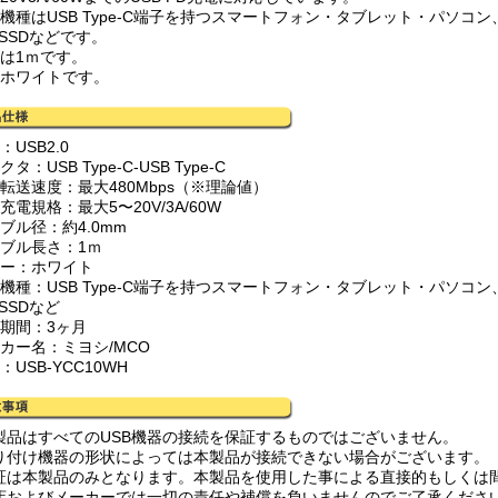
応機種はUSB Type-C端子を持つスマートフォン・タブレット・パソコン
/SSDなどです。
さは1ｍです。
はホワイトです。
：USB2.0
タ：USB Type-C-USB Type-C
応転送速度：最大480Mbps（※理論値）
充電規格：最大5〜20V/3A/60W
ブル径：約4.0mm
ーブル長さ：1ｍ
ラー：ホワイト
応機種：USB Type-C端子を持つスマートフォン・タブレット・パソコン
/SSDなど
証期間：3ヶ月
ーカー名：ミヨシ/MCO
：USB-YCC10WH
製品はすべてのUSB機器の接続を保証するものではございません。
り付け機器の形状によっては本製品が接続できない場合がございます。
証は本製品のみとなります。本製品を使用した事による直接的もしくは
店およびメーカーでは一切の責任や補償を負いませんのでご了承くださ