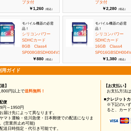
プタ付
プタ付
￥1,260
￥2,280
（税込）
（税込）
モバイル機器の必需
モバイル機器の必需
品！
品！
シリコンパワー
シリコンパワー
SDHCカード
SDHCカード
8GB Class4
16GB Class4
SP008GBSDH004V10
SP016GBSDH004V
￥880
￥1,380
（税込）
（税込）
利用ガイド
配送】
【お支払い】
0,800円以上で
送料無料！
お支払方法
■クレジット
配便
※下記のい
99円～1950円
ると、カー
お届け先によって異なります。
ヤマト運輸・佐川急便・日本郵便での配送になりま
。(営業所止め可能)
配送日時指定・代引き可能です。