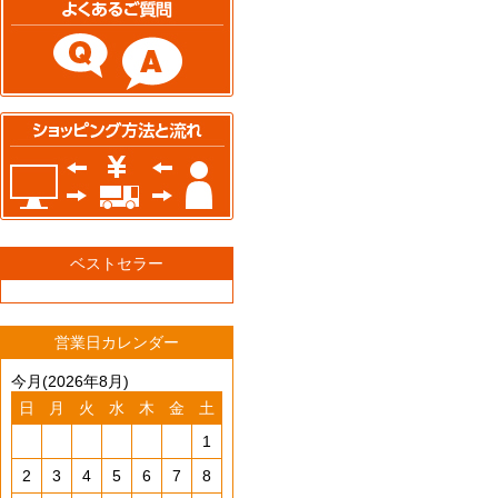
ベストセラー
営業日カレンダー
今月(2026年8月)
日
月
火
水
木
金
土
1
2
3
4
5
6
7
8