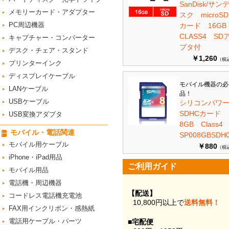
SanDisk/サン
メモリーカード・アダプター
スク microSD
PC周辺機器
カード 16G
CLASS4 SD
キャプチャー・コンバーター
プタ付
デスク・チェア・スタンド
￥1,260
（税
プリンターインク
ディスプレイケーブル
モバイル機器の必
LANケーブル
品！
USBケーブル
シリコンパワ
SDHCカード
USB変換アダプタ
8GB Class
モバイル・電話関連
SP008GBSDH0
モバイル用ケーブル
￥880
（税
iPhone・iPad用品
ご利用ガイド
モバイル用品
電話機・周辺機器
【配送】
コードレス電話機充電池
10,800円以上で
送料無料！
FAX用インクリボン・感熱紙
電話用ケーブル・パーツ
■宅配便