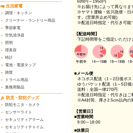
699円～1950円
生活家電
※お届け先によって異なりま
※ヤマト運輸・佐川急便・日
調理・キッチン
す。(営業所止め可能)
クリーナー・ランドリー用品
※配送日時指定・代引き可能
季節家電
【配送時間】
空気清浄器
下記時間帯をご指定いただけ
照明
理美容
時計
電池・電源タップ
雑貨
■メール便
ネコポス配送（1～2日後ポ
トラベル用品
ゆうパケット配送（1～5日後
業務用製品
送料：全国一律270円
※配送日時指定・代引きはご
防災・防犯グッズ
※A4封筒、厚さ2.5cm以内
防犯モニタ・カメラ
【営業日】
センサーライト
■営業時間
セキュリティアラーム
9:00～18:00
セキュリティチャイム
■休業日