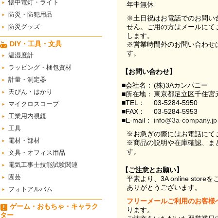
懐中電灯・ライト
年中無休
防災・防犯用品
※土日祝はお電話でのお問い
防災グッズ
せん。ご用の方はメールにて
します。
DIY・工具・文具
※営業時間外のお問い合わせ
す。
温湿度計
ラッピング・梱包資材
【お問い合わせ】
計量・測定器
■会社名：
(株)3Aカンパニー
天びん・はかり
■所在地：
東京都足立区千住宮元
■TEL：
03-5284-5950
マイクロスコープ
■FAX：
03-5284-5953
工業用内視鏡
■E-mail：
info@3a-company.jp
工具
※お急ぎの際にはお電話にて
電材・部材
※商品の説明や在庫確認、ま
す。
文具・オフィス用品
電気工事士技能試験関連
【ご注意とお願い】
園芸
平素より、3A online st
ありがとうございます。
フォトアルバム
フリーメールご利用のお客様
ゲーム・おもちゃ・キャラク
ります。
ター