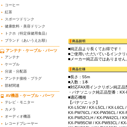
コーヒー
紅茶
スポーツドリンク
健康飲料・美容ドリンク
トクホ（特定保健用食品）
ブランド（あいうえお順）
■純正品より長くてお得です！
アンテナ・ケーブル・パーツ
■ご使用いただいているインク
アンテナ
■メーカー純正品ではありません
ケーブル
分波・分配器
■長さ：55m
アンテナ接栓・プラグ
■入数：1本
部材関連
■対応FAX用インクリボン純正品
・パナソニック純正品型番：KX-FAN
AV機器・ケーブル・パーツ
■適応機種
テレビ・モニター
【パナソニック】
KX-L5CW / KX-L5CL / KX-L6CL 
カメラ
KX-PW76CL / KX-PW36CL / KX
オーディオ機器
KX-PW52CLH / KX-PW42CL / K
KX-PW95CW / KX-PW93CL / K
レコードプレーヤー