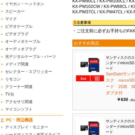
KX-PW90CL / KX-PW100CL / K
イヤホン・ヘッドホン
KX-PW102CW / KX-PW88CL / K
スピーカー
KX-PW37CL / KX-PW47CL / KX
マイク
ビデオケーブル
・ご注文前に必ずお手持ちのFA
ビデオプラグ
オーディオケーブル
おすすめ商品
オーディオプラグ
光デジタルケーブル・パーツ
サンディスクのス
ンダードmicroS
メディア関連
ード
セレクター・スプリッター
SanDisk/サン
リモコン
スク microS
ード 2GB S
クリーナー関連
ダプタ付
TV台
￥630
（税
アクセサリ関連
マイコンソフト
PC・周辺機器
サンディスクのス
ンダードmicroS
ディスプレイ・モニター
ード
ハードディスク・光学ドライブ