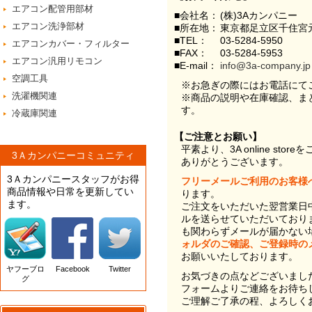
エアコン配管用部材
■会社名：
(株)3Aカンパニー
エアコン洗浄部材
■所在地：
東京都足立区千住宮元
■TEL：
03-5284-5950
エアコンカバー・フィルター
■FAX：
03-5284-5953
エアコン汎用リモコン
■E-mail：
info@3a-company.jp
空調工具
※お急ぎの際にはお電話にて
洗濯機関連
※商品の説明や在庫確認、ま
す。
冷蔵庫関連
【ご注意とお願い】
平素より、3A online st
3Ａカンパニーコミュニティ
ありがとうございます。
3Ａカンパニースタッフがお得
フリーメールご利用のお客様
商品情報や日常を更新してい
ります。
ます。
ご注文をいただいた翌営業日
ルを送らせていただいており
も関わらずメールが届かない
ォルダのご確認、ご登録時の
お願いいたしております。
ヤフーブロ
Facebook
Twitter
お気づきの点などございまし
グ
フォームよりご連絡をお待ち
ご理解ご了承の程、よろしく