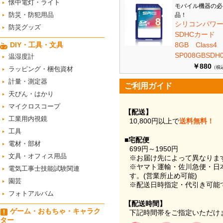
懐中電灯・ライト
モバイル機器の必
防災・防犯用品
品！
シリコンパワ
防災グッズ
SDHCカード
DIY・工具・文具
8GB Class
SP008GBSDH0
温湿度計
￥880
（税
ラッピング・梱包資材
計量・測定器
ご利用ガイド
天びん・はかり
マイクロスコープ
【配送】
工業用内視鏡
10,800円以上で
送料無料！
工具
■宅配便
電材・部材
699円～1950円
文具・オフィス用品
※お届け先によって異なりま
※ヤマト運輸・佐川急便・日
電気工事士技能試験関連
す。(営業所止め可能)
園芸
※配送日時指定・代引き可能
フォトアルバム
【配送時間】
ゲーム・おもちゃ・キャラク
下記時間帯をご指定いただけ
ター