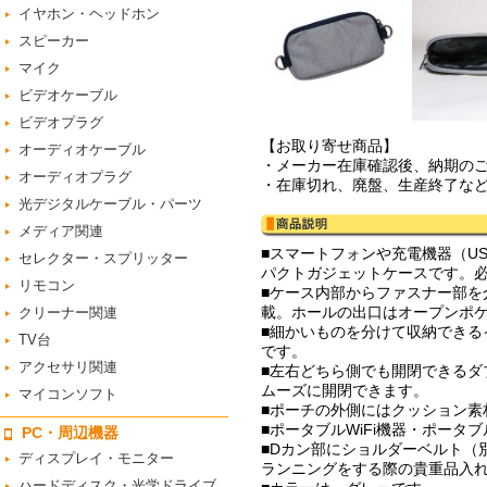
イヤホン・ヘッドホン
スピーカー
マイク
ビデオケーブル
ビデオプラグ
【お取り寄せ商品】
オーディオケーブル
・メーカー在庫確認後、納期の
オーディオプラグ
・在庫切れ、廃盤、生産終了な
光デジタルケーブル・パーツ
メディア関連
■スマートフォンや充電機器（U
セレクター・スプリッター
パクトガジェットケースです。
リモコン
■ケース内部からファスナー部を
載。ホールの出口はオープンポ
クリーナー関連
■細かいものを分けて収納できる
TV台
です。
アクセサリ関連
■左右どちら側でも開閉できる
ムーズに開閉できます。
マイコンソフト
■ポーチの外側にはクッション素
■ポータブルWiFi機器・ポータ
PC・周辺機器
■Dカン部にショルダーベルト（
ディスプレイ・モニター
ランニングをする際の貴重品入
ハードディスク・光学ドライブ