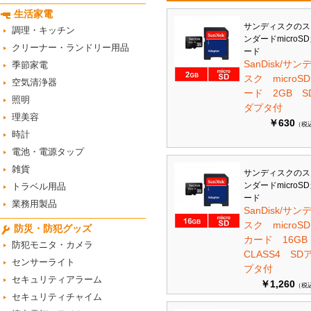
生活家電
サンディスクのス
調理・キッチン
ンダードmicroS
クリーナー・ランドリー用品
ード
SanDisk/サン
季節家電
スク microS
空気清浄器
ード 2GB S
照明
ダプタ付
理美容
￥630
（税
時計
電池・電源タップ
雑貨
サンディスクのス
ンダードmicroS
トラベル用品
ード
業務用製品
SanDisk/サン
スク microSD
防災・防犯グッズ
カード 16G
防犯モニタ・カメラ
CLASS4 SD
センサーライト
プタ付
セキュリティアラーム
￥1,260
（税
セキュリティチャイム