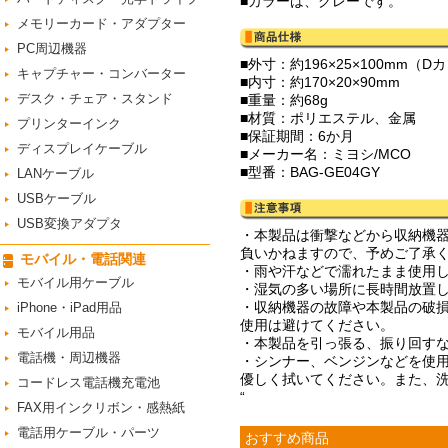
■カラーは、グレーです。
メモリーカード・アダプター
PC周辺機器
■外寸：約196×25×100mm（
キャプチャー・コンバーター
■内寸：約170×20×90mm
デスク・チェア・スタンド
■重量：約68g
■材質：ポリエステル、金属
プリンターインク
■保証期間：6か月
ディスプレイケーブル
■メーカー名：ミヨシ/MCO
■型番：BAG-GE04GY
LANケーブル
USBケーブル
USB変換アダプタ
・本製品は衝撃などから収納機
負いかねますので、予めご了承
モバイル・電話関連
・雨や汗などで濡れたまま使用
モバイル用ケーブル
・湿気の多い場所に長時間放置
・収納機器の故障や本製品の破
iPhone・iPad用品
使用は避けてください。
モバイル用品
・本製品を引っ張る、振り回す
電話機・周辺機器
・シンナー、ベンジンなどを使
優しく拭いてください。また、
コードレス電話機充電池
“
FAX用インクリボン・感熱紙
電話用ケーブル・パーツ
おすすめ商品